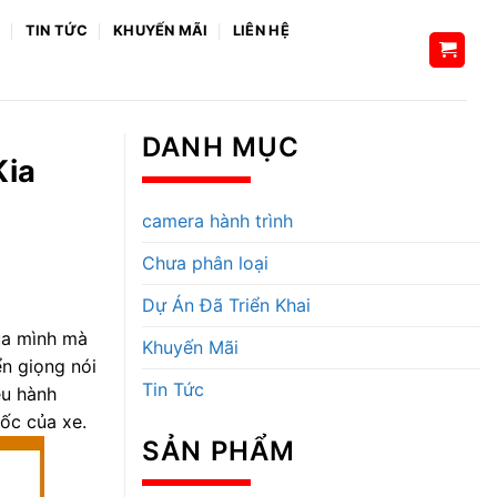
H
TIN TỨC
KHUYẾN MÃI
LIÊN HỆ
DANH MỤC
Kia
camera hành trình
Chưa phân loại
Dự Án Đã Triển Khai
của mình mà
Khuyến Mãi
n giọng nói
Tin Tức
ều hành
ốc của xe.
SẢN PHẨM