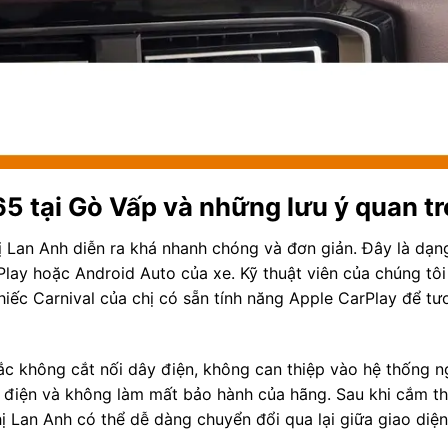
65 tại Gò Vấp và những lưu ý quan t
 Lan Anh diễn ra khá nhanh chóng và đơn giản. Đây là dạn
lay hoặc Android Auto của xe. Kỹ thuật viên của chúng tôi
hiếc Carnival của chị có sẵn tính năng Apple CarPlay để tư
 tắc không cắt nối dây điện, không can thiệp vào hệ thống 
g điện và không làm mất bảo hành của hãng. Sau khi cắm th
ị Lan Anh có thể dễ dàng chuyển đổi qua lại giữa giao diện