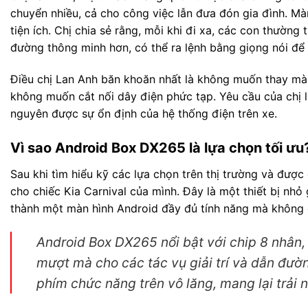
chuyển nhiều, cả cho công việc lẫn đưa đón gia đình. Màn
tiện ích. Chị chia sẻ rằng, mỗi khi đi xa, các con thườn
đường thông minh hơn, có thể ra lệnh bằng giọng nói để t
Điều chị Lan Anh băn khoăn nhất là không muốn thay màn
không muốn cắt nối dây điện phức tạp. Yêu cầu của chị l
nguyên được sự ổn định của hệ thống điện trên xe.
Vì sao Android Box DX265 là lựa chọn tối ưu
Sau khi tìm hiểu kỹ các lựa chọn trên thị trường và được
cho chiếc Kia Carnival của mình. Đây là một thiết bị nh
thành một màn hình Android đầy đủ tính năng mà không c
Android Box DX265 nổi bật với chip 8 nhâ
mượt mà cho các tác vụ giải trí và dẫn đườ
phím chức năng trên vô lăng, mang lại trải