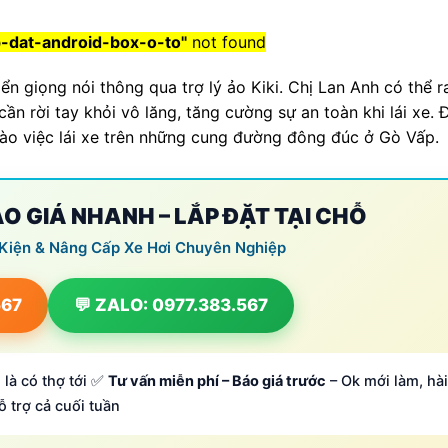
p-dat-android-box-o-to"
not found
n giọng nói thông qua trợ lý ảo Kiki. Chị Lan Anh có thể r
n rời tay khỏi vô lăng, tăng cường sự an toàn khi lái xe. 
 vào việc lái xe trên những cung đường đông đúc ở Gò Vấp.
BÁO GIÁ NHANH – LẮP ĐẶT TẠI CHỖ
 Kiện & Nâng Cấp Xe Hơi Chuyên Nghiệp
567
💬 ZALO: 0977.383.567
 là có thợ tới ✅
Tư vấn miễn phí – Báo giá trước
– Ok mới làm, hài
ỗ trợ cả cuối tuần