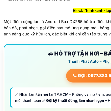
Block
"hinh-anh-la
Một điểm cộng lớn là Android Box DX265 hỗ trợ điều khiể
bản đồ, phát nhạc, gọi điện hay mở ứng dụng mà không cầ
tính năng cực kỳ hữu ích, đặc biệt khi chị cần tập trung
🚗 HỖ TRỢ TẬN NƠI – 
Thành Phát Auto – Phụ
📞 GỌI: 0977.383.
✅
Nhận làm tận nơi tại TP.HCM
– Không cần ra tiệm, gọi
mới thanh toán ✅
Đội kỹ thuật đông, làm nhanh gọn
– H