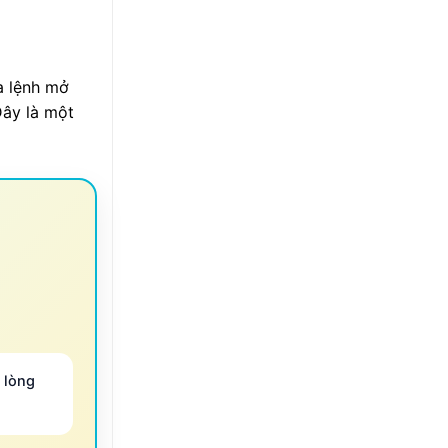
a lệnh mở
Đây là một
 lòng