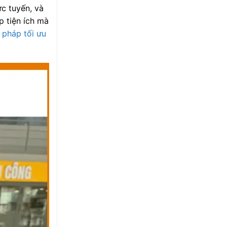
ực tuyến, và
 tiện ích mà
i pháp tối ưu