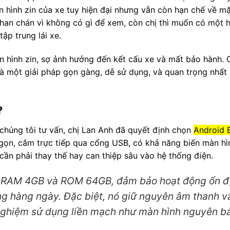
 hình zin của xe tuy hiện đại nhưng vẫn còn hạn chế về mặt 
g than chán vì không có gì để xem, còn chị thì muốn có một
ập trung lái xe.
 hình zin, sợ ảnh hưởng đến kết cấu xe và mất bảo hành. 
à một giải pháp gọn gàng, dễ sử dụng, và quan trọng nhất 
?
 chúng tôi tư vấn, chị Lan Anh đã quyết định chọn
Android
ỏ gọn, cắm trực tiếp qua cổng USB, có khả năng biến màn hì
ần phải thay thế hay can thiệp sâu vào hệ thống điện.
n, RAM 4GB và ROM 64GB, đảm bảo hoạt động ổn đ
ng hàng ngày. Đặc biệt, nó giữ nguyên âm thanh v
 nghiệm sử dụng liền mạch như màn hình nguyên b