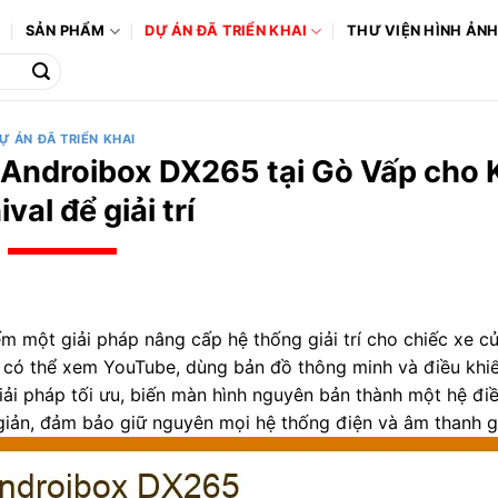
Ô
SẢN PHẨM
DỰ ÁN ĐÃ TRIỂN KHAI
THƯ VIỆN HÌNH ẢN
Ự ÁN ĐÃ TRIỂN KHAI
 Androibox DX265 tại Gò Vấp cho 
val để giải trí
iếm một giải pháp nâng cấp hệ thống giải trí cho chiếc xe 
 có thể xem YouTube, dùng bản đồ thông minh và điều khiể
ải pháp tối ưu, biến màn hình nguyên bản thành một hệ đi
giản, đảm bảo giữ nguyên mọi hệ thống điện và âm thanh g