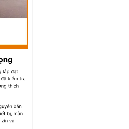
rọng
g lắp đặt
 đã kiểm tra
ơng thích
nguyên bản
iết bị, màn
 zin và