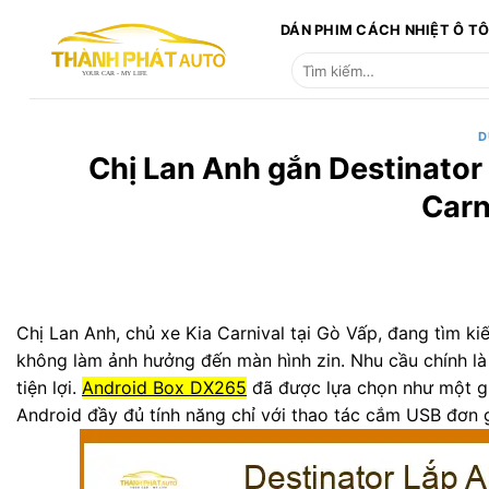
Bỏ
DÁN PHIM CÁCH NHIỆT Ô T
qua
Tìm
nội
kiếm:
dung
D
Chị Lan Anh gắn Destinator
Carni
Chị Lan Anh, chủ xe Kia Carnival tại Gò Vấp, đang tìm k
không làm ảnh hưởng đến màn hình zin. Nhu cầu chính là
tiện lợi.
Android Box DX265
đã được lựa chọn như một gi
Android đầy đủ tính năng chỉ với thao tác cắm USB đơn 