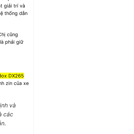
giải trí và
 hệ thống dẫn
Chị cũng
là phải giữ
 Box DX265
nh zin của xe
ịnh và
à các
ản.