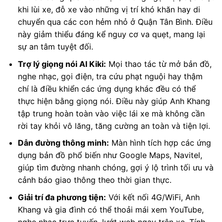
khi lùi xe, đỗ xe vào những vị trí khó khăn hay di
chuyển qua các con hẻm nhỏ ở Quận Tân Bình. Điều
này giảm thiểu đáng kể nguy cơ va quẹt, mang lại
sự an tâm tuyệt đối.
Trợ lý giọng nói AI Kiki:
Mọi thao tác từ mở bản đồ,
nghe nhạc, gọi điện, tra cứu phạt nguội hay thậm
chí là điều khiển các ứng dụng khác đều có thể
thực hiện bằng giọng nói. Điều này giúp Anh Khang
tập trung hoàn toàn vào việc lái xe mà không cần
rời tay khỏi vô lăng, tăng cường an toàn và tiện lợi.
Dẫn đường thông minh:
Màn hình tích hợp các ứng
dụng bản đồ phổ biến như Google Maps, Navitel,
giúp tìm đường nhanh chóng, gợi ý lộ trình tối ưu và
cảnh báo giao thông theo thời gian thực.
Giải trí đa phương tiện:
Với kết nối 4G/WiFi, Anh
Khang và gia đình có thể thoải mái xem YouTube,
nghe nhạc trực tuyến, lướt web ngay trên xe. Tính