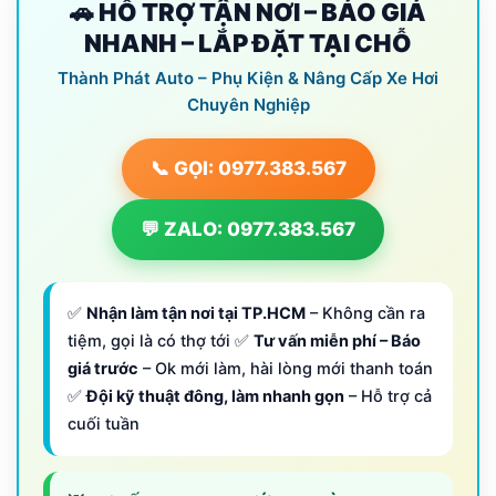
🚗 HỖ TRỢ TẬN NƠI – BÁO GIÁ
NHANH – LẮP ĐẶT TẠI CHỖ
Thành Phát Auto – Phụ Kiện & Nâng Cấp Xe Hơi
Chuyên Nghiệp
📞 GỌI: 0977.383.567
💬 ZALO: 0977.383.567
✅
Nhận làm tận nơi tại TP.HCM
– Không cần ra
tiệm, gọi là có thợ tới ✅
Tư vấn miễn phí – Báo
giá trước
– Ok mới làm, hài lòng mới thanh toán
✅
Đội kỹ thuật đông, làm nhanh gọn
– Hỗ trợ cả
cuối tuần