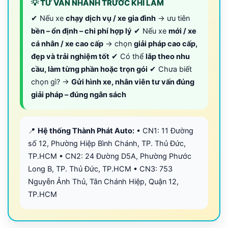
💡 TƯ VẤN NHANH TRƯỚC KHI LÀM
✔ Nếu xe
chạy dịch vụ / xe gia đình
→ ưu tiên
bền – ổn định – chi phí hợp lý
✔ Nếu xe
mới / xe
cá nhân / xe cao cấp
→ chọn
giải pháp cao cấp,
đẹp và trải nghiệm tốt
✔ Có thể
lắp theo nhu
cầu, làm từng phần hoặc trọn gói
✔ Chưa biết
chọn gì? →
Gửi hình xe, nhân viên tư vấn đúng
giải pháp – đúng ngân sách
📍
Hệ thống Thành Phát Auto:
• CN1: 11 Đường
số 12, Phường Hiệp Bình Chánh, TP. Thủ Đức,
TP.HCM • CN2: 24 Đường D5A, Phường Phước
Long B, TP. Thủ Đức, TP.HCM • CN3: 753
Nguyễn Ảnh Thủ, Tân Chánh Hiệp, Quận 12,
TP.HCM