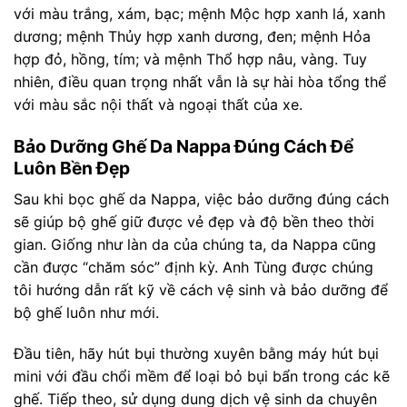
với màu trắng, xám, bạc; mệnh Mộc hợp xanh lá, xanh
dương; mệnh Thủy hợp xanh dương, đen; mệnh Hỏa
hợp đỏ, hồng, tím; và mệnh Thổ hợp nâu, vàng. Tuy
nhiên, điều quan trọng nhất vẫn là sự hài hòa tổng thể
với màu sắc nội thất và ngoại thất của xe.
Bảo Dưỡng Ghế Da Nappa Đúng Cách Để
Luôn Bền Đẹp
Sau khi bọc ghế da Nappa, việc bảo dưỡng đúng cách
sẽ giúp bộ ghế giữ được vẻ đẹp và độ bền theo thời
gian. Giống như làn da của chúng ta, da Nappa cũng
cần được “chăm sóc” định kỳ. Anh Tùng được chúng
tôi hướng dẫn rất kỹ về cách vệ sinh và bảo dưỡng để
bộ ghế luôn như mới.
Đầu tiên, hãy hút bụi thường xuyên bằng máy hút bụi
mini với đầu chổi mềm để loại bỏ bụi bẩn trong các kẽ
ghế. Tiếp theo, sử dụng dung dịch vệ sinh da chuyên