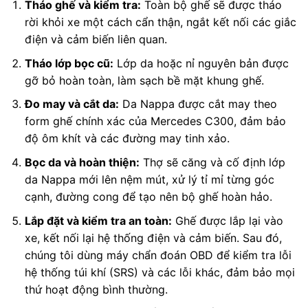
Tháo ghế và kiểm tra:
Toàn bộ ghế sẽ được tháo
rời khỏi xe một cách cẩn thận, ngắt kết nối các giắc
điện và cảm biến liên quan.
Tháo lớp bọc cũ:
Lớp da hoặc nỉ nguyên bản được
gỡ bỏ hoàn toàn, làm sạch bề mặt khung ghế.
Đo may và cắt da:
Da Nappa được cắt may theo
form ghế chính xác của Mercedes C300, đảm bảo
độ ôm khít và các đường may tinh xảo.
Bọc da và hoàn thiện:
Thợ sẽ căng và cố định lớp
da Nappa mới lên nệm mút, xử lý tỉ mỉ từng góc
cạnh, đường cong để tạo nên bộ ghế hoàn hảo.
Lắp đặt và kiểm tra an toàn:
Ghế được lắp lại vào
xe, kết nối lại hệ thống điện và cảm biến. Sau đó,
chúng tôi dùng máy chẩn đoán OBD để kiểm tra lỗi
hệ thống túi khí (SRS) và các lỗi khác, đảm bảo mọi
thứ hoạt động bình thường.