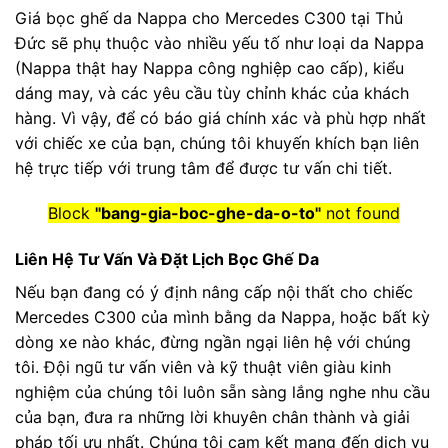
Giá bọc ghế da Nappa cho Mercedes C300 tại Thủ
Đức sẽ phụ thuộc vào nhiều yếu tố như loại da Nappa
(Nappa thật hay Nappa công nghiệp cao cấp), kiểu
dáng may, và các yêu cầu tùy chỉnh khác của khách
hàng. Vì vậy, để có báo giá chính xác và phù hợp nhất
với chiếc xe của bạn, chúng tôi khuyến khích bạn liên
hệ trực tiếp với trung tâm để được tư vấn chi tiết.
Block
"bang-gia-boc-ghe-da-o-to"
not found
Liên Hệ Tư Vấn Và Đặt Lịch Bọc Ghế Da
Nếu bạn đang có ý định nâng cấp nội thất cho chiếc
Mercedes C300 của mình bằng da Nappa, hoặc bất kỳ
dòng xe nào khác, đừng ngần ngại liên hệ với chúng
tôi. Đội ngũ tư vấn viên và kỹ thuật viên giàu kinh
nghiệm của chúng tôi luôn sẵn sàng lắng nghe nhu cầu
của bạn, đưa ra những lời khuyên chân thành và giải
pháp tối ưu nhất. Chúng tôi cam kết mang đến dịch vụ