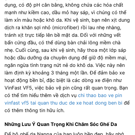
dụng, có độ pH cân bằng, không chứa các hóa chất
mạnh như kiềm cao, dầu mỏ hay sáp, vì chúng có thể
làm xỉn màu hoặc khô da. Khi vệ sinh, bạn nên xịt dung
dịch ra khăn sợi nhỏ (microfiber) rồi lau nhẹ nhàng,
tránh xịt trực tiếp lên bề mặt da. Đối với những vết
bẩn cứng đầu, có thể dùng bàn chải lông mềm chà
nhẹ. Cuối cùng, sau khi vệ sinh, hãy thoa một lớp sáp
hoặc dầu dưỡng da chuyên dụng để giữ độ mềm mại,
ngăn ngừa tình trạng nứt nẻ do khô da. Việc này nên
làm định kỳ khoảng 3 tháng một lần. Để đảm bảo xe
hoạt động bền bỉ, đặc biệt là các dòng xe điện như
VinFast VF5, việc bảo vệ pin cũng rất quan trọng. Bạn
có thể tìm hiểu thêm về dịch vụ
chi thao bao ve pin
vinfast vf5 tai quan thu duc de xe hoat dong ben bi
để
có thêm thông tin hữu ích.
Những Lưu Ý Quan Trọng Khi Chăm Sóc Ghế Da
Để bộ ghế da Nappa của bạn luôn bền đẹp, hãy nhớ