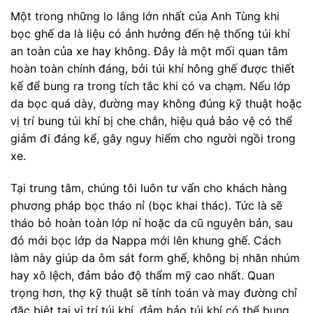
Một trong những lo lắng lớn nhất của Anh Tùng khi
bọc ghế da là liệu có ảnh hưởng đến hệ thống túi khí
an toàn của xe hay không. Đây là một mối quan tâm
hoàn toàn chính đáng, bởi túi khí hông ghế được thiết
kế để bung ra trong tích tắc khi có va chạm. Nếu lớp
da bọc quá dày, đường may không đúng kỹ thuật hoặc
vị trí bung túi khí bị che chắn, hiệu quả bảo vệ có thể
giảm đi đáng kể, gây nguy hiểm cho người ngồi trong
xe.
Tại trung tâm, chúng tôi luôn tư vấn cho khách hàng
phương pháp bọc tháo nỉ (bọc khai thác). Tức là sẽ
tháo bỏ hoàn toàn lớp nỉ hoặc da cũ nguyên bản, sau
đó mới bọc lớp da Nappa mới lên khung ghế. Cách
làm này giúp da ôm sát form ghế, không bị nhăn nhúm
hay xô lệch, đảm bảo độ thẩm mỹ cao nhất. Quan
trọng hơn, thợ kỹ thuật sẽ tính toán và may đường chỉ
đặc biệt tại vị trí túi khí, đảm bảo túi khí có thể bung