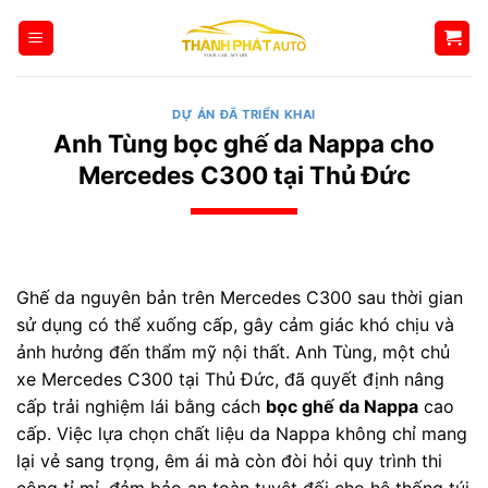
Bỏ
qua
nội
dung
DỰ ÁN ĐÃ TRIỂN KHAI
Anh Tùng bọc ghế da Nappa cho
Mercedes C300 tại Thủ Đức
Ghế da nguyên bản trên Mercedes C300 sau thời gian
sử dụng có thể xuống cấp, gây cảm giác khó chịu và
ảnh hưởng đến thẩm mỹ nội thất. Anh Tùng, một chủ
xe Mercedes C300 tại Thủ Đức, đã quyết định nâng
cấp trải nghiệm lái bằng cách
bọc ghế da Nappa
cao
cấp. Việc lựa chọn chất liệu da Nappa không chỉ mang
lại vẻ sang trọng, êm ái mà còn đòi hỏi quy trình thi
công tỉ mỉ, đảm bảo an toàn tuyệt đối cho hệ thống túi