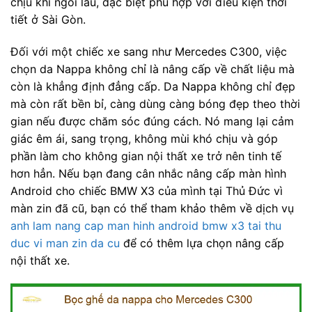
chịu khi ngồi lâu, đặc biệt phù hợp với điều kiện thời
tiết ở Sài Gòn.
Đối với một chiếc xe sang như Mercedes C300, việc
chọn da Nappa không chỉ là nâng cấp về chất liệu mà
còn là khẳng định đẳng cấp. Da Nappa không chỉ đẹp
mà còn rất bền bỉ, càng dùng càng bóng đẹp theo thời
gian nếu được chăm sóc đúng cách. Nó mang lại cảm
giác êm ái, sang trọng, không mùi khó chịu và góp
phần làm cho không gian nội thất xe trở nên tinh tế
hơn hẳn. Nếu bạn đang cân nhắc nâng cấp màn hình
Android cho chiếc BMW X3 của mình tại Thủ Đức vì
màn zin đã cũ, bạn có thể tham khảo thêm về dịch vụ
anh lam nang cap man hinh android bmw x3 tai thu
duc vi man zin da cu
để có thêm lựa chọn nâng cấp
nội thất xe.