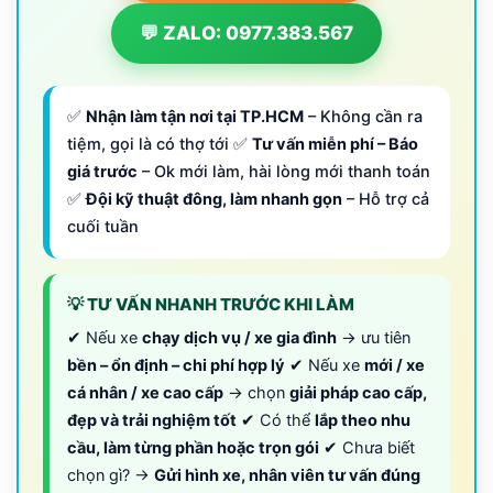
💬 ZALO: 0977.383.567
✅
Nhận làm tận nơi tại TP.HCM
– Không cần ra
tiệm, gọi là có thợ tới ✅
Tư vấn miễn phí – Báo
giá trước
– Ok mới làm, hài lòng mới thanh toán
✅
Đội kỹ thuật đông, làm nhanh gọn
– Hỗ trợ cả
cuối tuần
💡 TƯ VẤN NHANH TRƯỚC KHI LÀM
✔ Nếu xe
chạy dịch vụ / xe gia đình
→ ưu tiên
bền – ổn định – chi phí hợp lý
✔ Nếu xe
mới / xe
cá nhân / xe cao cấp
→ chọn
giải pháp cao cấp,
đẹp và trải nghiệm tốt
✔ Có thể
lắp theo nhu
cầu, làm từng phần hoặc trọn gói
✔ Chưa biết
chọn gì? →
Gửi hình xe, nhân viên tư vấn đúng