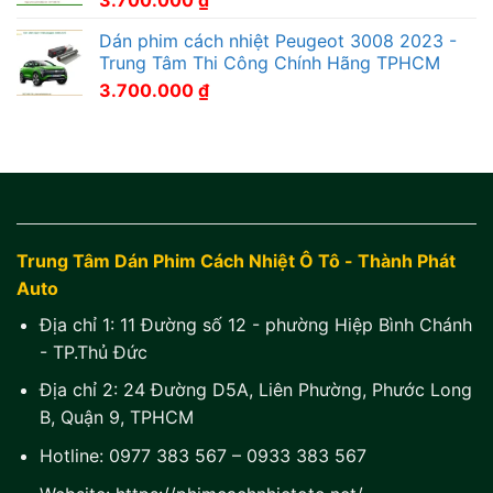
Dán phim cách nhiệt Peugeot 3008 2023 -
Trung Tâm Thi Công Chính Hãng TPHCM
3.700.000
₫
Trung Tâm Dán Phim Cách Nhiệt Ô Tô - Thành Phát
Auto
Địa chỉ 1:
11 Đường số 12 - phường Hiệp Bình Chánh
- TP.Thủ Đức
Địa chỉ 2:
24 Đường D5A, Liên Phường, Phước Long
B, Quận 9, TPHCM
Hotline:
0977 383 567
–
0933 383 567