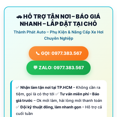
🚗 HỖ TRỢ TẬN NƠI – BÁO GIÁ
NHANH – LẮP ĐẶT TẠI CHỖ
Thành Phát Auto – Phụ Kiện & Nâng Cấp Xe Hơi
Chuyên Nghiệp
📞 GỌI: 0977.383.567
💬 ZALO: 0977.383.567
✅
Nhận làm tận nơi tại TP.HCM
– Không cần ra
tiệm, gọi là có thợ tới ✅
Tư vấn miễn phí – Báo
giá trước
– Ok mới làm, hài lòng mới thanh toán
✅
Đội kỹ thuật đông, làm nhanh gọn
– Hỗ trợ cả
cuối tuần