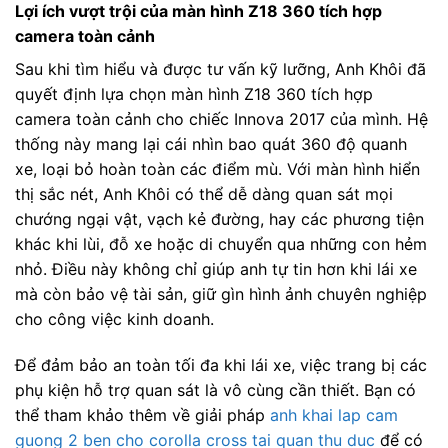
Lợi ích vượt trội của màn hình Z18 360 tích hợp
camera toàn cảnh
Sau khi tìm hiểu và được tư vấn kỹ lưỡng, Anh Khôi đã
quyết định lựa chọn màn hình Z18 360 tích hợp
camera toàn cảnh cho chiếc Innova 2017 của mình. Hệ
thống này mang lại cái nhìn bao quát 360 độ quanh
xe, loại bỏ hoàn toàn các điểm mù. Với màn hình hiển
thị sắc nét, Anh Khôi có thể dễ dàng quan sát mọi
chướng ngại vật, vạch kẻ đường, hay các phương tiện
khác khi lùi, đỗ xe hoặc di chuyển qua những con hẻm
nhỏ. Điều này không chỉ giúp anh tự tin hơn khi lái xe
mà còn bảo vệ tài sản, giữ gìn hình ảnh chuyên nghiệp
cho công việc kinh doanh.
Để đảm bảo an toàn tối đa khi lái xe, việc trang bị các
phụ kiện hỗ trợ quan sát là vô cùng cần thiết. Bạn có
thể tham khảo thêm về giải pháp
anh khai lap cam
guong 2 ben cho corolla cross tai quan thu duc
để có