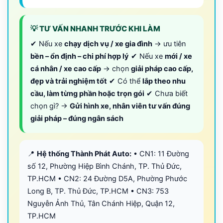
💡 TƯ VẤN NHANH TRƯỚC KHI LÀM
✔ Nếu xe
chạy dịch vụ / xe gia đình
→ ưu tiên
bền – ổn định – chi phí hợp lý
✔ Nếu xe
mới / xe
cá nhân / xe cao cấp
→ chọn
giải pháp cao cấp,
đẹp và trải nghiệm tốt
✔ Có thể
lắp theo nhu
cầu, làm từng phần hoặc trọn gói
✔ Chưa biết
chọn gì? →
Gửi hình xe, nhân viên tư vấn đúng
giải pháp – đúng ngân sách
📍
Hệ thống Thành Phát Auto:
• CN1: 11 Đường
số 12, Phường Hiệp Bình Chánh, TP. Thủ Đức,
TP.HCM • CN2: 24 Đường D5A, Phường Phước
Long B, TP. Thủ Đức, TP.HCM • CN3: 753
Nguyễn Ảnh Thủ, Tân Chánh Hiệp, Quận 12,
TP.HCM