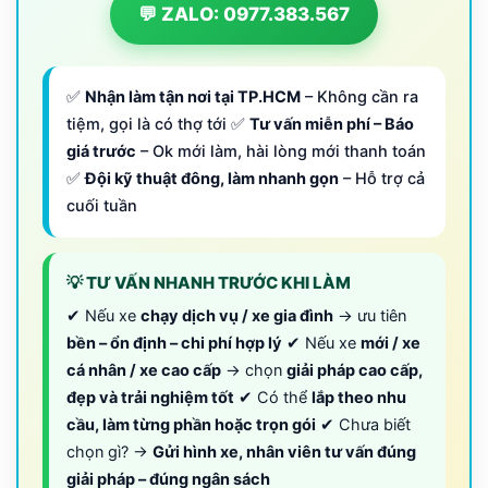
💬 ZALO: 0977.383.567
✅
Nhận làm tận nơi tại TP.HCM
– Không cần ra
tiệm, gọi là có thợ tới ✅
Tư vấn miễn phí – Báo
giá trước
– Ok mới làm, hài lòng mới thanh toán
✅
Đội kỹ thuật đông, làm nhanh gọn
– Hỗ trợ cả
cuối tuần
💡 TƯ VẤN NHANH TRƯỚC KHI LÀM
✔ Nếu xe
chạy dịch vụ / xe gia đình
→ ưu tiên
bền – ổn định – chi phí hợp lý
✔ Nếu xe
mới / xe
cá nhân / xe cao cấp
→ chọn
giải pháp cao cấp,
đẹp và trải nghiệm tốt
✔ Có thể
lắp theo nhu
cầu, làm từng phần hoặc trọn gói
✔ Chưa biết
chọn gì? →
Gửi hình xe, nhân viên tư vấn đúng
giải pháp – đúng ngân sách