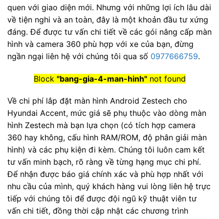
quen với giao diện mới. Nhưng với những lợi ích lâu dài
về tiện nghi và an toàn, đây là một khoản đầu tư xứng
đáng. Để được tư vấn chi tiết về các gói nâng cấp màn
hình và camera 360 phù hợp với xe của bạn, đừng
ngần ngại liên hệ với chúng tôi qua số
0977666759
.
Block
"bang-gia-4-man-hinh"
not found
Về chi phí lắp đặt màn hình Android Zestech cho
Hyundai Accent, mức giá sẽ phụ thuộc vào dòng màn
hình Zestech mà bạn lựa chọn (có tích hợp camera
360 hay không, cấu hình RAM/ROM, độ phân giải màn
hình) và các phụ kiện đi kèm. Chúng tôi luôn cam kết
tư vấn minh bạch, rõ ràng về từng hạng mục chi phí.
Để nhận được báo giá chính xác và phù hợp nhất với
nhu cầu của mình, quý khách hàng vui lòng liên hệ trực
tiếp với chúng tôi để được đội ngũ kỹ thuật viên tư
vấn chi tiết, đồng thời cập nhật các chương trình