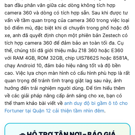
ban đầu phân vân giữa các dòng không tích hợp
camera 360 và dòng có tích hợp sẵn. Sau khi được tư
vấn về tầm quan trọng của camera 360 trong việc loại
bỏ điểm mù, đặc biệt khi di chuyển trong phố hoặc đỗ
xe, anh đã quyết định chọn một phiên bản Zestech có
tích hợp camera 360 để đảm bảo an toàn tối đa. Cụ
thể, chúng tôi đã giới thiệu mẫu Z18 360 hoặc E360
với RAM 4GB, ROM 32GB, chip UIS7862S hoặc 8581A,
chạy Android 10, đảm bảo hiệu năng tốt và độ bền
cao. Việc lựa chọn màn hình có cấu hình phù hợp là rất
quan trọng để tránh tình trạng giật lag sau này, ảnh
hưởng đến trải nghiệm người dùng. Để tìm hiểu thêm
về các giải pháp nâng cấp ánh sáng cho xe, bạn có
thể tham khảo bài viết về
anh duy độ bi gầm ô tô cho
Fortuner tại Quận 12 cải thiện tầm nhìn đêm
.
🚗 HỖ TRỢ TẬN NƠI – BÁO GIÁ