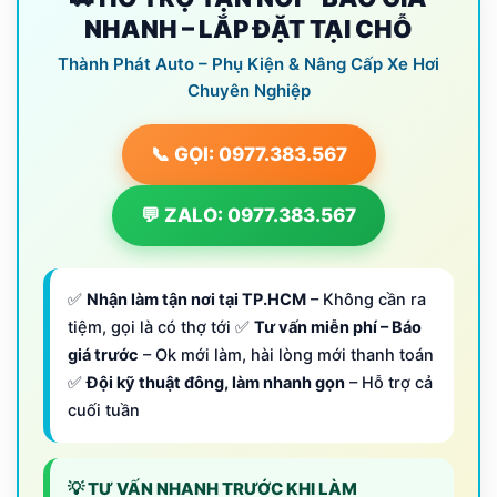
NHANH – LẮP ĐẶT TẠI CHỖ
Thành Phát Auto – Phụ Kiện & Nâng Cấp Xe Hơi
Chuyên Nghiệp
📞 GỌI: 0977.383.567
💬 ZALO: 0977.383.567
✅
Nhận làm tận nơi tại TP.HCM
– Không cần ra
tiệm, gọi là có thợ tới ✅
Tư vấn miễn phí – Báo
giá trước
– Ok mới làm, hài lòng mới thanh toán
✅
Đội kỹ thuật đông, làm nhanh gọn
– Hỗ trợ cả
cuối tuần
💡 TƯ VẤN NHANH TRƯỚC KHI LÀM