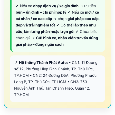
✔ Nếu xe
chạy dịch vụ / xe gia đình
→ ưu tiên
bền – ổn định – chi phí hợp lý
✔ Nếu xe
mới / xe
cá nhân / xe cao cấp
→ chọn
giải pháp cao cấp,
đẹp và trải nghiệm tốt
✔ Có thể
lắp theo nhu
cầu, làm từng phần hoặc trọn gói
✔ Chưa biết
chọn gì? →
Gửi hình xe, nhân viên tư vấn đúng
giải pháp – đúng ngân sách
📍
Hệ thống Thành Phát Auto:
• CN1: 11 Đường
số 12, Phường Hiệp Bình Chánh, TP. Thủ Đức,
TP.HCM • CN2: 24 Đường D5A, Phường Phước
Long B, TP. Thủ Đức, TP.HCM • CN3: 753
Nguyễn Ảnh Thủ, Tân Chánh Hiệp, Quận 12,
TP.HCM