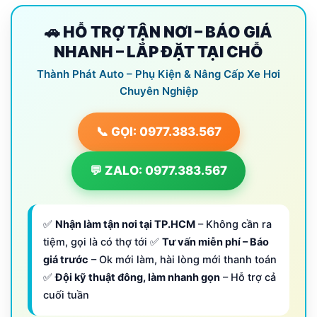
🚗 HỖ TRỢ TẬN NƠI – BÁO GIÁ
NHANH – LẮP ĐẶT TẠI CHỖ
Thành Phát Auto – Phụ Kiện & Nâng Cấp Xe Hơi
Chuyên Nghiệp
📞 GỌI: 0977.383.567
💬 ZALO: 0977.383.567
✅
Nhận làm tận nơi tại TP.HCM
– Không cần ra
tiệm, gọi là có thợ tới ✅
Tư vấn miễn phí – Báo
giá trước
– Ok mới làm, hài lòng mới thanh toán
✅
Đội kỹ thuật đông, làm nhanh gọn
– Hỗ trợ cả
cuối tuần