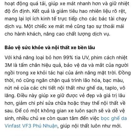
hoạt động quá tải, giúp xe mát nhanh hơn và giữ nhiệt
độ ổn định. Kết quả là giảm tiêu hao nhiên liệu rõ rệt,
mang lại lợi ích kinh tế trực tiếp cho các bác tài chạy
dịch vụ. Một chiếc xe mát mẻ cũng tạo sự thoải mái
cho hành khách, nâng cao chất lượng dịch vụ.
Bảo vệ sức khỏe và nội thất xe bền lâu
Với khả năng loại bỏ hơn 99% tia UV, phim cách nhiệt
3M là tấm chắn hiệu quả, bảo vệ da và mắt của người
ngồi trong xe khỏi tác hại của ánh nắng mặt trời. Đồng
thời, nó cũng ngăn chặn quá trình lão hóa, bạc màu,
nứt nẻ của các chi tiết nội thất như ghế da, taplo, vô
lăng. Điều này giúp xe giữ được vẻ đẹp và giá trị lâu
hơn, giảm chi phí sửa chữa hoặc thay thế nội thất về
sau. Để có một không gian xe luôn sạch sẽ và dễ vệ
sinh, nhiều chủ xe còn quan tâm đến việc
bọc ghế da
Vinfast VF3 Phú Nhuận
, giúp nội thất luôn như mới.