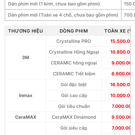
Dán phim mới (1 kính, chưa bao gồm phim)
150.
Dán phim mới (Toàn xe 4 chỗ, chưa bao gồm phim)
700.
THƯƠNG HIỆU
DÒNG PHIM
TOÀN XE (V
Crystalline PRO
15.500.00
Crystalline Hồng Ngoại
10.800.00
3M
CERAMIC hồng ngoại
9.000.000
CERAMIC Tiết kiệm
6.900.000
Gói đặc biệt
16.500.00
Inmax
Gói cao cấp
10.000.00
Gói tiêu chuẩn
7.000.000
CeraMAX
CeraMAX Dinamond
9.500.000
Gói siêu cấp
7.000.000