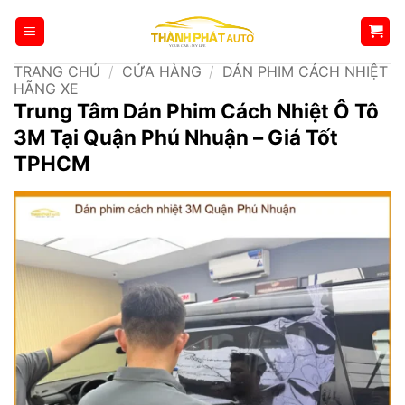
Bỏ
qua
nội
TRANG CHỦ
/
CỬA HÀNG
/
DÁN PHIM CÁCH NHIỆT
dung
HÃNG XE
Trung Tâm Dán Phim Cách Nhiệt Ô Tô
3M Tại Quận Phú Nhuận – Giá Tốt
TPHCM