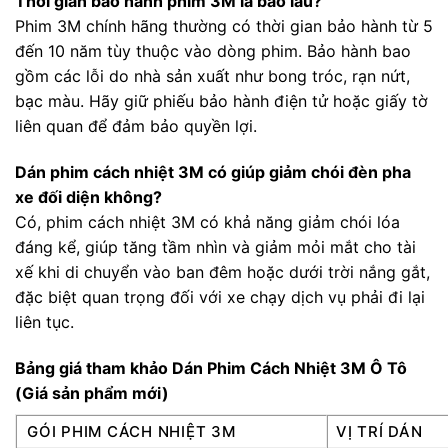
Thời gian bảo hành phim 3M là bao lâu?
Phim 3M chính hãng thường có thời gian bảo hành từ 5
đến 10 năm tùy thuộc vào dòng phim. Bảo hành bao
gồm các lỗi do nhà sản xuất như bong tróc, rạn nứt,
bạc màu. Hãy giữ phiếu bảo hành điện tử hoặc giấy tờ
liên quan để đảm bảo quyền lợi.
Dán phim cách nhiệt 3M có giúp giảm chói đèn pha
xe đối diện không?
Có, phim cách nhiệt 3M có khả năng giảm chói lóa
đáng kể, giúp tăng tầm nhìn và giảm mỏi mắt cho tài
xế khi di chuyển vào ban đêm hoặc dưới trời nắng gắt,
đặc biệt quan trọng đối với xe chạy dịch vụ phải đi lại
liên tục.
Bảng giá tham khảo Dán Phim Cách Nhiệt 3M Ô Tô
(Giá sản phẩm mới)
GÓI PHIM CÁCH NHIỆT 3M
VỊ TRÍ DÁN