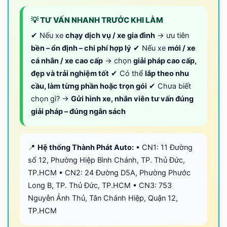
💡 TƯ VẤN NHANH TRƯỚC KHI LÀM
✔ Nếu xe
chạy dịch vụ / xe gia đình
→ ưu tiên
bền – ổn định – chi phí hợp lý
✔ Nếu xe
mới / xe
cá nhân / xe cao cấp
→ chọn
giải pháp cao cấp,
đẹp và trải nghiệm tốt
✔ Có thể
lắp theo nhu
cầu, làm từng phần hoặc trọn gói
✔ Chưa biết
chọn gì? →
Gửi hình xe, nhân viên tư vấn đúng
giải pháp – đúng ngân sách
📍
Hệ thống Thành Phát Auto:
• CN1: 11 Đường
số 12, Phường Hiệp Bình Chánh, TP. Thủ Đức,
TP.HCM • CN2: 24 Đường D5A, Phường Phước
Long B, TP. Thủ Đức, TP.HCM • CN3: 753
Nguyễn Ảnh Thủ, Tân Chánh Hiệp, Quận 12,
TP.HCM