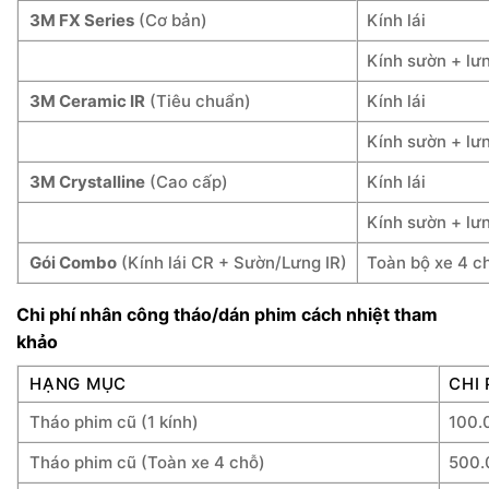
3M FX Series
(Cơ bản)
Kính lái
Kính sườn + lư
3M Ceramic IR
(Tiêu chuẩn)
Kính lái
Kính sườn + lư
3M Crystalline
(Cao cấp)
Kính lái
Kính sườn + lư
Gói Combo
(Kính lái CR + Sườn/Lưng IR)
Toàn bộ xe 4 c
Chi phí nhân công tháo/dán phim cách nhiệt tham
khảo
HẠNG MỤC
CHI
Tháo phim cũ (1 kính)
100.
Tháo phim cũ (Toàn xe 4 chỗ)
500.