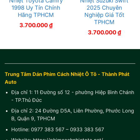
Nhiệt Toyota Camry
Nhiệt Suzuki Swift
1998 Uy Tín Chính
2025 Chuyên
Hãng TPHCM
Nghiệp Giá Tốt
TPHCM
3.700.000
₫
3.700.000
₫
Trung Tâm Dán Phim Cách Nhiệt Ô Tô - Thành Phát
Auto
Địa chỉ 1:
11 Đường số 12 - phường Hiệp Bình Chánh
- TP.Thủ Đức
Địa chỉ 2:
24 Đường D5A, Liên Phường, Phước Long
B, Quận 9, TPHCM
Hotline:
0977 383 567
–
0933 383 567