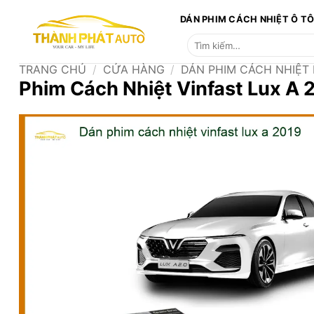
Bỏ
DÁN PHIM CÁCH NHIỆT Ô T
qua
Tìm
nội
kiếm:
dung
TRANG CHỦ
/
CỬA HÀNG
/
DÁN PHIM CÁCH NHIỆT
Phim Cách Nhiệt Vinfast Lux A