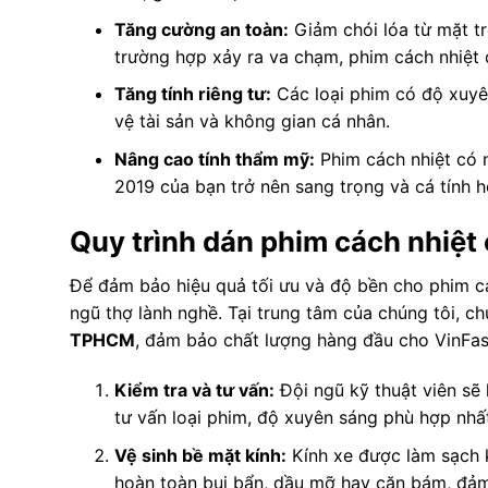
Tăng cường an toàn:
Giảm chói lóa từ mặt trờ
trường hợp xảy ra va chạm, phim cách nhiệt 
Tăng tính riêng tư:
Các loại phim có độ xuyê
vệ tài sản và không gian cá nhân.
Nâng cao tính thẩm mỹ:
Phim cách nhiệt có n
2019 của bạn trở nên sang trọng và cá tính h
Quy trình dán phim cách nhiệ
Để đảm bảo hiệu quả tối ưu và độ bền cho phim cách
ngũ thợ lành nghề. Tại trung tâm của chúng tôi, c
TPHCM
, đảm bảo chất lượng hàng đầu cho VinFas
Kiểm tra và tư vấn:
Đội ngũ kỹ thuật viên sẽ 
tư vấn loại phim, độ xuyên sáng phù hợp nhất c
Vệ sinh bề mặt kính:
Kính xe được làm sạch k
hoàn toàn bụi bẩn, dầu mỡ hay cặn bám, đảm