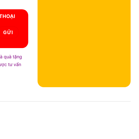
 THOẠI
và quà tặng
được tư vấn