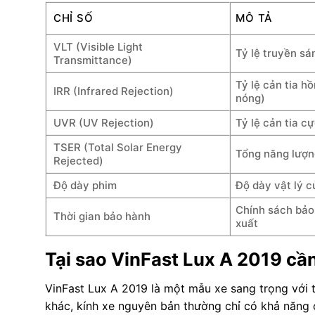
CHỈ SỐ
MÔ TẢ
VLT (Visible Light
Tỷ lệ truyền sá
Transmittance)
Tỷ lệ cản tia h
IRR (Infrared Rejection)
nóng)
UVR (UV Rejection)
Tỷ lệ cản tia c
TSER (Total Solar Energy
Tổng năng lượng
Rejected)
Độ dày phim
Độ dày vật lý c
Chính sách bảo
Thời gian bảo hành
xuất
Tại sao VinFast Lux A 2019 cầ
VinFast Lux A 2019 là một mẫu xe sang trọng với th
khác, kính xe nguyên bản thường chỉ có khả năng c