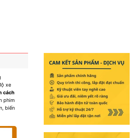
g
độ xe
m cách
án phim
n, biến