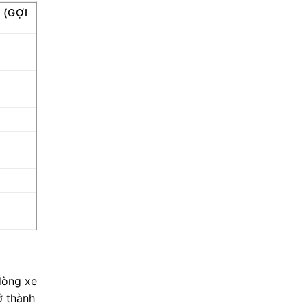
 (GỢI
 dòng xe
ở thành