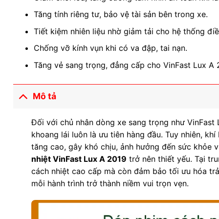
Tăng tính riêng tư, bảo vệ tài sản bên trong xe.
Tiết kiệm nhiên liệu nhờ giảm tải cho hệ thống đi
Chống vỡ kính vụn khi có va đập, tai nạn.
Tăng vẻ sang trọng, đẳng cấp cho VinFast Lux A 
Mô tả
Đối với chủ nhân dòng xe sang trọng như VinFast L
khoang lái luôn là ưu tiên hàng đầu. Tuy nhiên, k
tăng cao, gây khó chịu, ảnh hưởng đến sức khỏe và
nhiệt VinFast Lux A 2019
trở nên thiết yếu. Tại t
cách nhiệt cao cấp mà còn đảm bảo tối ưu hóa trải
mỗi hành trình trở thành niềm vui trọn vẹn.