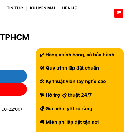
H
TIN TỨC
KHUYẾN MÃI
LIÊN HỆ
ín TPHCM
✔️ Hàng chính hãng, có bảo hành
🛠 Quy trình lắp đặt chuẩn
🛠 Kỹ thuật viên tay nghề cao
💬 Hỗ trợ kỹ thuật 24/7
💰 Giá niêm yết rõ ràng
:00-22:00)
🚚 Miễn phí lắp đặt tận nơi