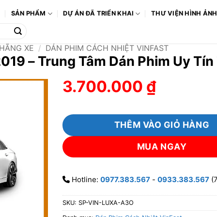
Ô
SẢN PHẨM
DỰ ÁN ĐÃ TRIỂN KHAI
THƯ VIỆN HÌNH ẢN
 HÃNG XE
/
DÁN PHIM CÁCH NHIỆT VINFAST
 2019 – Trung Tâm Dán Phim Uy T
3.700.000
₫
THÊM VÀO GIỎ HÀNG
MUA NGAY
Hotline:
0977.383.567
-
0933.383.567
(7
SKU:
SP-VIN-LUXA-A3O