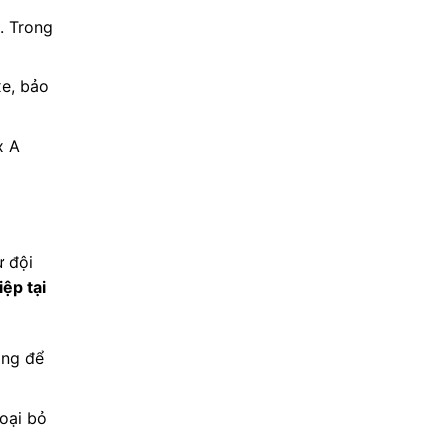
n. Trong
xe, bảo
x A
ừ đội
ệp tại
àng để
oại bỏ