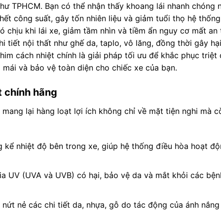
 như TPHCM. Bạn có thể nhận thấy khoang lái nhanh chóng 
 hết công suất, gây tốn nhiên liệu và giảm tuổi thọ hệ thống
 chịu khi lái xe, giảm tầm nhìn và tiềm ẩn nguy cơ mất an 
 tiết nội thất như ghế da, taplo, vô lăng, đồng thời gây hại
im cách nhiệt chính là giải pháp tối ưu để khắc phục triệt
i mái và bảo vệ toàn diện cho chiếc xe của bạn.
ệt chính hãng
mang lại hàng loạt lợi ích không chỉ về mặt tiện nghi mà c
kể nhiệt độ bên trong xe, giúp hệ thống điều hòa hoạt độ
a UV (UVA và UVB) có hại, bảo vệ da và mắt khỏi các bện
 nứt nẻ các chi tiết da, nhựa, gỗ do tác động của ánh nắn