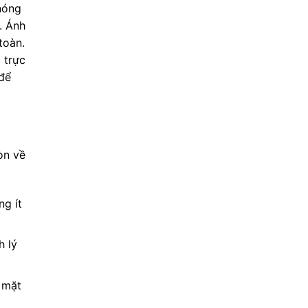
nóng
. Ánh
toàn.
 trực
 để
òn về
ng ít
h lý
g mặt