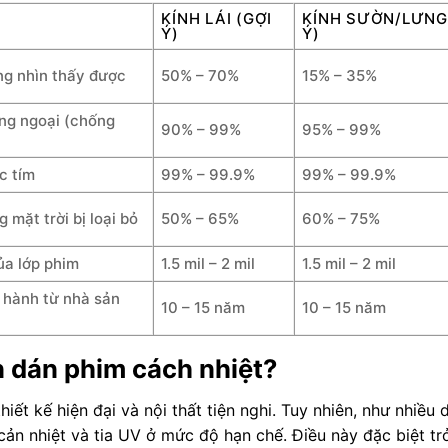
KÍNH LÁI (GỢI
KÍNH SƯỜN/LƯNG
Ý)
Ý)
ng nhìn thấy được
50% – 70%
15% – 35%
ồng ngoại (chống
90% – 99%
95% – 99%
ực tím
99% – 99.9%
99% – 99.9%
 mặt trời bị loại bỏ
50% – 65%
60% – 75%
ủa lớp phim
1.5 mil – 2 mil
1.5 mil – 2 mil
 hành từ nhà sản
10 – 15 năm
10 – 15 năm
n dán phim cách nhiệt?
iết kế hiện đại và nội thất tiện nghi. Tuy nhiên, như nhiều
ản nhiệt và tia UV ở mức độ hạn chế. Điều này đặc biệt tr