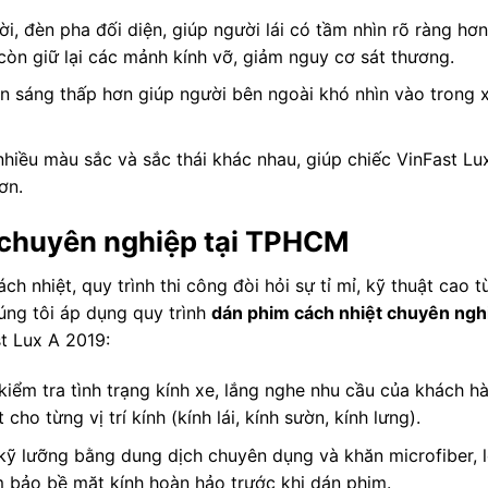
i, đèn pha đối diện, giúp người lái có tầm nhìn rõ ràng hơ
còn giữ lại các mảnh kính vỡ, giảm nguy cơ sát thương.
n sáng thấp hơn giúp người bên ngoài khó nhìn vào trong 
hiều màu sắc và sắc thái khác nhau, giúp chiếc VinFast Lu
ơn.
t chuyên nghiệp tại TPHCM
 nhiệt, quy trình thi công đòi hỏi sự tỉ mỉ, kỹ thuật cao t
húng tôi áp dụng quy trình
dán phim cách nhiệt chuyên nghi
t Lux A 2019:
kiểm tra tình trạng kính xe, lắng nghe nhu cầu của khách h
ho từng vị trí kính (kính lái, kính sườn, kính lưng).
ỹ lưỡng bằng dung dịch chuyên dụng và khăn microfiber, l
 bảo bề mặt kính hoàn hảo trước khi dán phim.