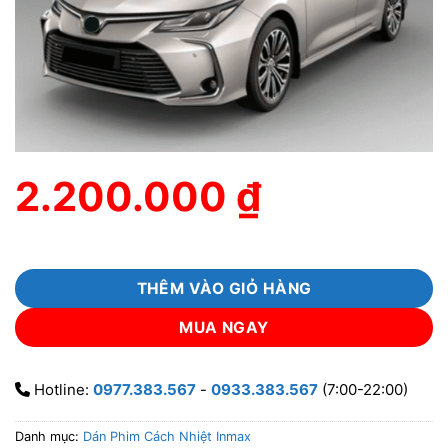
2.200.000
₫
THÊM VÀO GIỎ HÀNG
MUA NGAY
Hotline:
0977.383.567
-
0933.383.567
(7:00-22:00)
Danh mục:
Dán Phim Cách Nhiệt Inmax