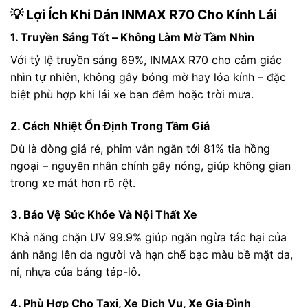
💡 Lợi Ích Khi Dán INMAX R70 Cho Kính Lái
1. Truyền Sáng Tốt – Không Làm Mờ Tầm Nhìn
Với tỷ lệ truyền sáng 69%, INMAX R70 cho cảm giác
nhìn tự nhiên, không gây bóng mờ hay lóa kính – đặc
biệt phù hợp khi lái xe ban đêm hoặc trời mưa.
2. Cách Nhiệt Ổn Định Trong Tầm Giá
Dù là dòng giá rẻ, phim vẫn ngăn tới 81% tia hồng
ngoại – nguyên nhân chính gây nóng, giúp không gian
trong xe mát hơn rõ rệt.
3. Bảo Vệ Sức Khỏe Và Nội Thất Xe
Khả năng chặn UV 99.9% giúp ngăn ngừa tác hại của
ánh nắng lên da người và hạn chế bạc màu bề mặt da,
nỉ, nhựa của bảng táp-lô.
4. Phù Hợp Cho Taxi, Xe Dịch Vụ, Xe Gia Đình