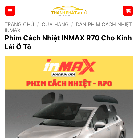
Bỏ
qua
nội
TRANG CHỦ
/
CỬA HÀNG
/
DÁN PHIM CÁCH NHIỆT
dung
INMAX
Phim Cách Nhiệt INMAX R70 Cho Kính
Lái Ô Tô