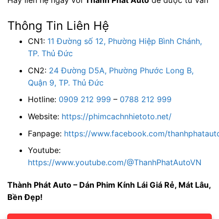
Hãy liên hệ ngay với
Thành Phát Auto
để được tư vấn
Thông Tin Liên Hệ
CN1:
11 Đường số 12, Phường Hiệp Bình Chánh,
TP. Thủ Đức
CN2:
24 Đường D5A, Phường Phước Long B,
Quận 9, TP. Thủ Đức
Hotline:
0909 212 999
–
0788 212 999
Website:
https://phimcachnhietoto.net/
Fanpage:
https://www.facebook.com/thanhphatauto
Youtube:
https://www.youtube.com/@ThanhPhatAutoVN
Thành Phát Auto – Dán Phim Kính Lái Giá Rẻ, Mát Lâu,
Bền Đẹp!