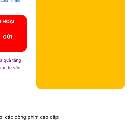
 Cách Nhiệt
 THOẠI
và quà tặng
được tư vấn
với các dòng phim cao cấp: