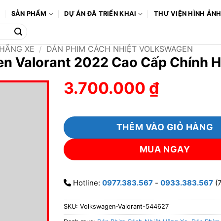
Ô
SẢN PHẨM
DỰ ÁN ĐÃ TRIỂN KHAI
THƯ VIỆN HÌNH ẢN
 HÃNG XE
/
DÁN PHIM CÁCH NHIỆT VOLKSWAGEN
en Valorant 2022 Cao Cấp Chính 
3.700.000
₫
THÊM VÀO GIỎ HÀNG
MUA NGAY
Hotline:
0977.383.567
-
0933.383.567
(7
SKU:
Volkswagen-Valorant-544627