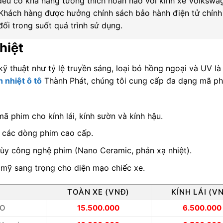
đều có khả năng tương thích hoàn hảo với kính xe Volkswa
. Khách hàng được hưởng chính sách bảo hành điện tử chính
ối trong suốt quá trình sử dụng.
hiệt
kỹ thuật như tỷ lệ truyền sáng, loại bỏ hồng ngoại và UV l
 nhiệt ô tô
Thành Phát, chúng tôi cung cấp đa dạng mã p
ã phim cho kính lái, kính sườn và kính hậu.
ết các dòng phim cao cấp.
ùy công nghệ phim (Nano Ceramic, phản xạ nhiệt).
 mỹ sang trọng cho diện mạo chiếc xe.
M
TOÀN XE (VNĐ)
KÍNH LÁI (V
RO
15.500.000
6.500.000