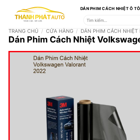
Bỏ
DÁN PHIM CÁCH NHIỆT Ô T
qua
Tìm
nội
kiếm:
dung
TRANG CHỦ
/
CỬA HÀNG
/
DÁN PHIM CÁCH NHIỆT
Dán Phim Cách Nhiệt Volkswag