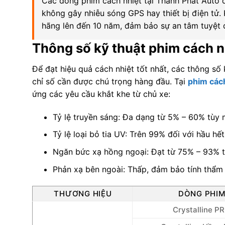
Các dòng phim cách nhiệt tại Thành Phát Auto 
không gây nhiễu sóng GPS hay thiết bị điện tử
hãng lên đến 10 năm, đảm bảo sự an tâm tuyệt đ
Thông số kỹ thuật phim cách n
Để đạt hiệu quả cách nhiệt tốt nhất, các thông số 
chỉ số cần được chú trọng hàng đầu. Tại
phim cách
ứng các yêu cầu khắt khe từ chủ xe:
Tỷ lệ truyền sáng: Đa dạng từ 5% – 60% tùy m
Tỷ lệ loại bỏ tia UV: Trên 99% đối với hầu h
Ngăn bức xạ hồng ngoại: Đạt từ 75% – 93% t
Phản xạ bên ngoài: Thấp, đảm bảo tính thẩm
THƯƠNG HIỆU
DÒNG PHI
Crystalline P