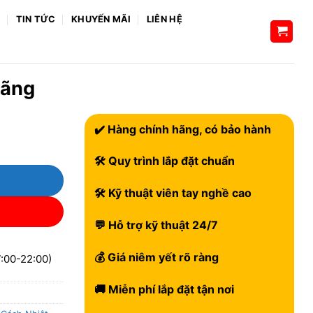
H
TIN TỨC
KHUYẾN MÃI
LIÊN HỆ
Hãng
✔️ Hàng chính hãng, có bảo hành
🛠 Quy trình lắp đặt chuẩn
🛠 Kỹ thuật viên tay nghề cao
💬 Hỗ trợ kỹ thuật 24/7
💰 Giá niêm yết rõ ràng
:00-22:00)
🚚 Miễn phí lắp đặt tận nơi