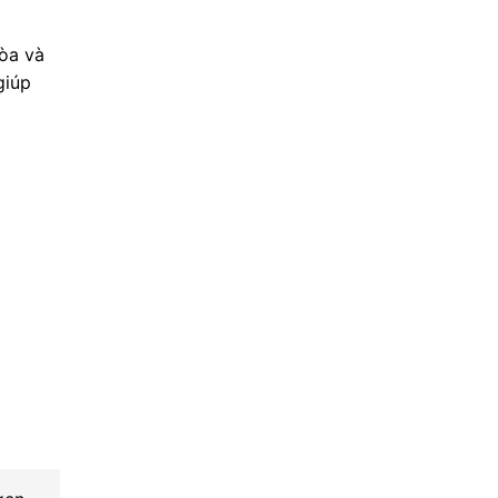
hòa và
giúp