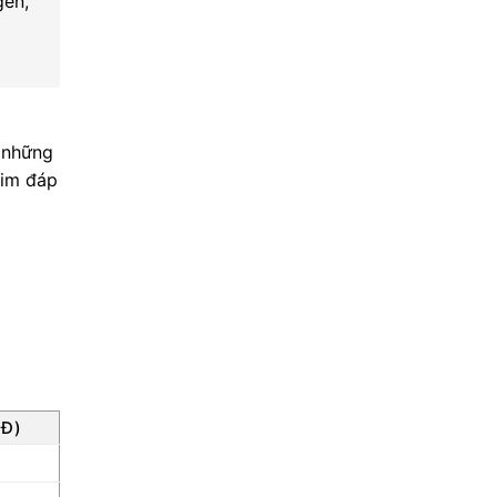
gen,
à những
him đáp
NĐ)