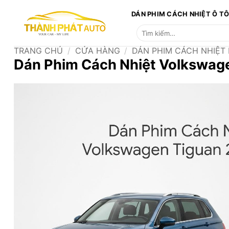
Bỏ
DÁN PHIM CÁCH NHIỆT Ô T
qua
Tìm
nội
kiếm:
dung
TRANG CHỦ
/
CỬA HÀNG
/
DÁN PHIM CÁCH NHIỆT
Dán Phim Cách Nhiệt Volkswag