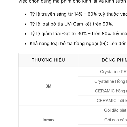
Việc chọn đúng mã phim cho kính lái và kính sườn
Tỷ lệ truyền sáng từ 14% – 60% tuỳ thuộc vào
Tỷ lệ loại bỏ tia UV: Cam kết trên 99%.
Tỷ lệ giảm lóa: Đạt từ 30% – trên 80% tuỳ m
Khả năng loại bỏ tia hồng ngoại (IR): Lên đế
THƯƠNG HIỆU
DÒNG PHI
Crystalline P
Crystalline Hồng
3M
CERAMIC hồng n
CERAMIC Tiết 
Gói đặc biệt
Inmax
Gói cao cấp