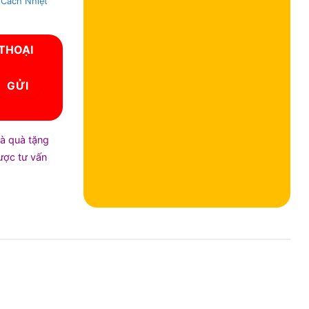
 Cách Nhiệt
 THOẠI
và quà tặng
được tư vấn