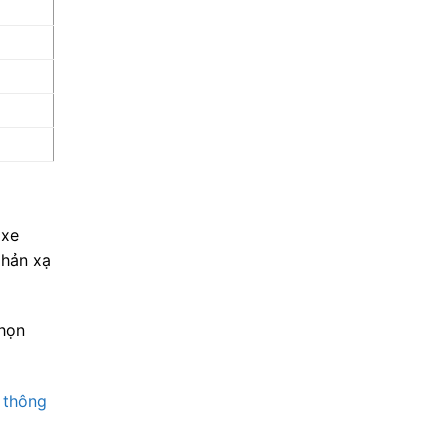
 xe
phản xạ
họn
 thông