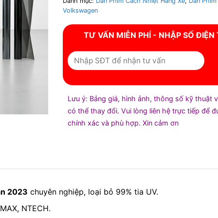
Danh mục:
Dán Phim Cách Nhiệt Hãng Xe
,
Dán Phim
Volkswagen
TƯ VẤN MIỄN PHÍ - NHẬP SỐ ĐIỆN
Lưu ý: Bảng giá, hình ảnh, thông số kỹ thuật 
có thể thay đổi. Vui lòng liên hệ trực tiếp để 
chính xác và phù hợp. Xin cảm ơn
an 2023
chuyên nghiệp, loại bỏ 99% tia UV.
raMAX, NTECH.