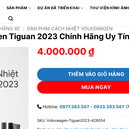
Ô
SẢN PHẨM
DỰ ÁN ĐÃ TRIỂN KHAI
THƯ VIỆN HÌNH ẢN
 HÃNG XE
/
DÁN PHIM CÁCH NHIỆT VOLKSWAGEN
en Tiguan 2023 Chính Hãng Uy T
4.000.000
₫
THÊM VÀO GIỎ HÀNG
MUA NGAY
Hotline:
0977.383.567
-
0933.383.567
(7
SKU:
Volkswagen-Tiguan2023-428054