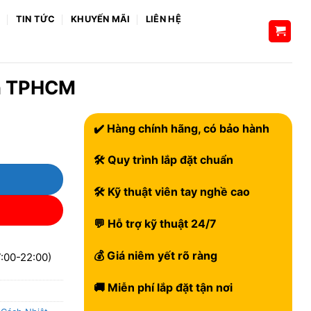
H
TIN TỨC
KHUYẾN MÃI
LIÊN HỆ
ín TPHCM
✔️ Hàng chính hãng, có bảo hành
🛠 Quy trình lắp đặt chuẩn
🛠 Kỹ thuật viên tay nghề cao
💬 Hỗ trợ kỹ thuật 24/7
💰 Giá niêm yết rõ ràng
:00-22:00)
🚚 Miễn phí lắp đặt tận nơi