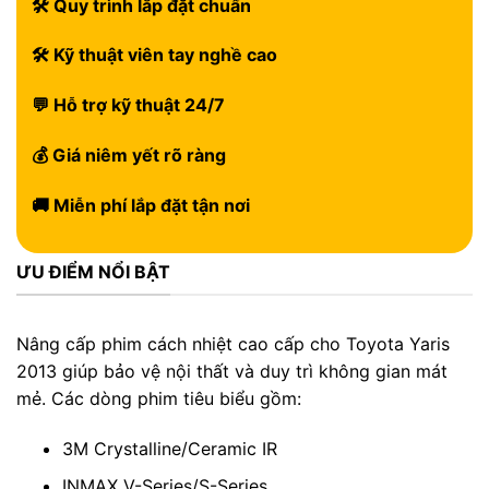
🛠 Quy trình lắp đặt chuẩn
🛠 Kỹ thuật viên tay nghề cao
💬 Hỗ trợ kỹ thuật 24/7
💰 Giá niêm yết rõ ràng
🚚 Miễn phí lắp đặt tận nơi
ƯU ĐIỂM NỔI BẬT
Nâng cấp phim cách nhiệt cao cấp cho Toyota Yaris
2013 giúp bảo vệ nội thất và duy trì không gian mát
mẻ. Các dòng phim tiêu biểu gồm:
3M Crystalline/Ceramic IR
INMAX V-Series/S-Series