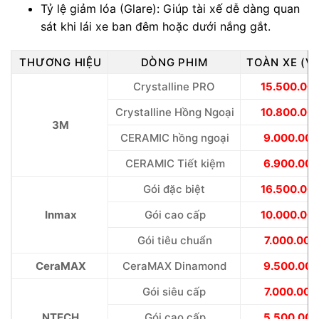
Tỷ lệ giảm lóa (Glare): Giúp tài xế dễ dàng quan
sát khi lái xe ban đêm hoặc dưới nắng gắt.
THƯƠNG HIỆU
DÒNG PHIM
TOÀN XE (V
Crystalline PRO
15.500.00
Crystalline Hồng Ngoại
10.800.00
3M
CERAMIC hồng ngoại
9.000.000
CERAMIC Tiết kiệm
6.900.000
Gói đặc biệt
16.500.00
Inmax
Gói cao cấp
10.000.00
Gói tiêu chuẩn
7.000.000
CeraMAX
CeraMAX Dinamond
9.500.000
Gói siêu cấp
7.000.000
NTECH
Gói cao cấp
5.500.000