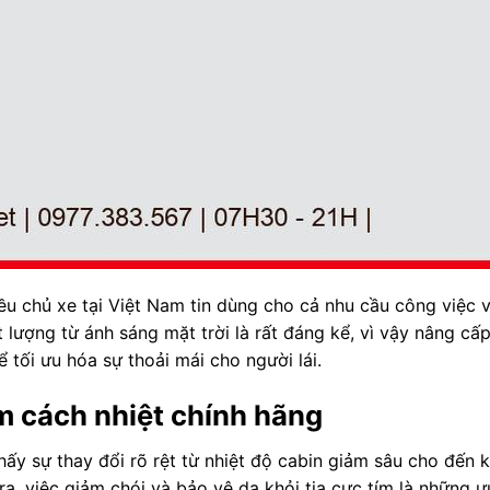
iều chủ xe tại Việt Nam tin dùng cho cả nhu cầu công việc 
ệt lượng từ ánh sáng mặt trời là rất đáng kể, vì vậy nâng cấ
 tối ưu hóa sự thoải mái cho người lái.
m cách nhiệt chính hãng
hấy sự thay đổi rõ rệt từ nhiệt độ cabin giảm sâu cho đến 
a, việc giảm chói và bảo vệ da khỏi tia cực tím là những 