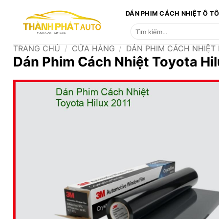
Bỏ
DÁN PHIM CÁCH NHIỆT Ô T
qua
Tìm
nội
kiếm:
dung
TRANG CHỦ
/
CỬA HÀNG
/
DÁN PHIM CÁCH NHIỆT
Dán Phim Cách Nhiệt Toyota Hil