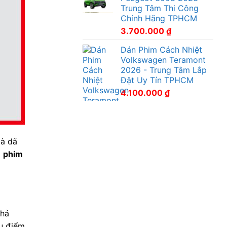
Trung Tâm Thi Công
Chính Hãng TPHCM
3.700.000
₫
Dán Phim Cách Nhiệt
Volkswagen Teramont
2026 - Trung Tâm Lắp
Đặt Uy Tín TPHCM
4.100.000
₫
và dã
p
phim
khả
ưu điểm