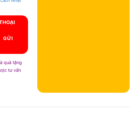
 Cách Nhiệt
 THOẠI
và quà tặng
được tư vấn