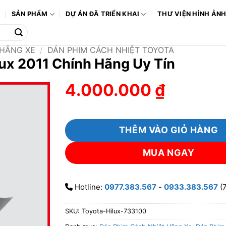
Ô
SẢN PHẨM
DỰ ÁN ĐÃ TRIỂN KHAI
THƯ VIỆN HÌNH ẢN
 HÃNG XE
/
DÁN PHIM CÁCH NHIỆT TOYOTA
ux 2011 Chính Hãng Uy Tín
4.000.000
₫
THÊM VÀO GIỎ HÀNG
MUA NGAY
Hotline:
0977.383.567
-
0933.383.567
(7
SKU:
Toyota-Hilux-733100