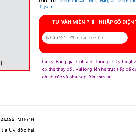
Danh mục:
Dán Phim Cách Nhiệt Hãng Xe
,
Dán Phim
Toyota
TƯ VẤN MIỄN PHÍ - NHẬP SỐ ĐIỆN
Lưu ý: Bảng giá, hình ảnh, thông số kỹ thuật 
có thể thay đổi. Vui lòng liên hệ trực tiếp để 
chính xác và phù hợp. Xin cảm ơn
ERAMAX, NTECH.
tia UV độc hại.