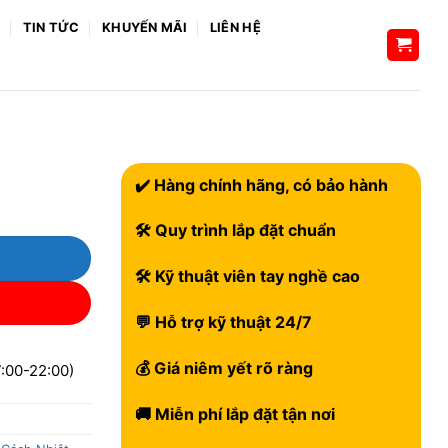
H
TIN TỨC
KHUYẾN MÃI
LIÊN HỆ
✔️ Hàng chính hãng, có bảo hành
🛠 Quy trình lắp đặt chuẩn
🛠 Kỹ thuật viên tay nghề cao
💬 Hỗ trợ kỹ thuật 24/7
💰 Giá niêm yết rõ ràng
:00-22:00)
🚚 Miễn phí lắp đặt tận nơi