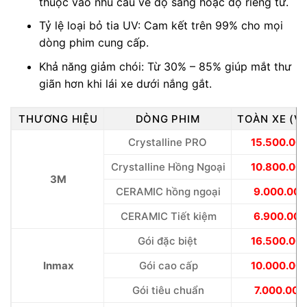
thuộc vào nhu cầu về độ sáng hoặc độ riêng tư.
Tỷ lệ loại bỏ tia UV: Cam kết trên 99% cho mọi
dòng phim cung cấp.
Khả năng giảm chói: Từ 30% – 85% giúp mắt thư
giãn hơn khi lái xe dưới nắng gắt.
THƯƠNG HIỆU
DÒNG PHIM
TOÀN XE (V
Crystalline PRO
15.500.00
Crystalline Hồng Ngoại
10.800.00
3M
CERAMIC hồng ngoại
9.000.000
CERAMIC Tiết kiệm
6.900.000
Gói đặc biệt
16.500.00
Inmax
Gói cao cấp
10.000.00
Gói tiêu chuẩn
7.000.000