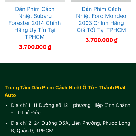
Dán Phim Cách
Dán Phim Cách
Nhiệt Subaru
Nhiệt Ford Mondeo
Forester 2014 Chính
2003 Chính Hãng
Hãng Uy Tín Tại
Giá Tốt Tại TPHCM
TPHCM
3.700.000
₫
3.700.000
₫
Trung Tâm Dán Phim Cách Nhiệt Ô Tô - Thành Phát
Auto
Địa chỉ 1:
11 Đường số 12 - phường Hiệp Bình Chánh
- TP.Thủ Đức
Địa chỉ 2:
24 Đường D5A, Liên Phường, Phước Long
B, Quận 9, TPHCM