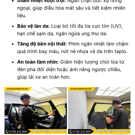
Giảm nhiệt vượt trội:
Ngăn chặn bức xạ hồng
ngoại, giúp điều hòa mát sâu và tiết kiệm nhiên
liệu.
Bảo vệ làn da:
Loại bỏ tối đa tia cực tím (UV),
hạn chế sạm da, ngăn ngừa ung thư da.
Tăng độ bền nội thất:
Phim ngăn nhiệt làm chậm
quá trình bay màu, nứt nẻ nhựa và da trên taplo.
An toàn tầm nhìn:
Giảm hiện tượng chói lóa từ
đèn pha đối diện hoặc ánh nắng ngược chiều,
giúp lái xe an toàn hơn.