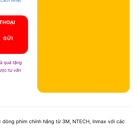
 Cách Nhiệt
 THOẠI
và quà tặng
được tư vấn
c dòng phim chính hãng từ 3M, NTECH, Inmax với các