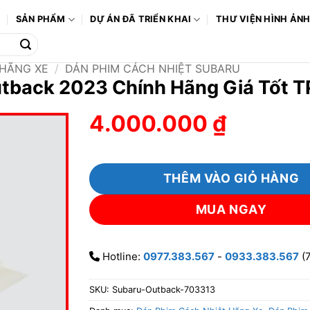
Ô
SẢN PHẨM
DỰ ÁN ĐÃ TRIỂN KHAI
THƯ VIỆN HÌNH ẢN
 HÃNG XE
/
DÁN PHIM CÁCH NHIỆT SUBARU
utback 2023 Chính Hãng Giá Tốt
4.000.000
₫
THÊM VÀO GIỎ HÀNG
MUA NGAY
Hotline:
0977.383.567
-
0933.383.567
(7
SKU:
Subaru-Outback-703313