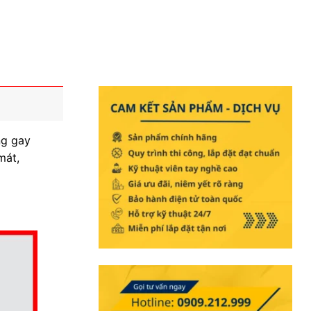
ng gay
mát,