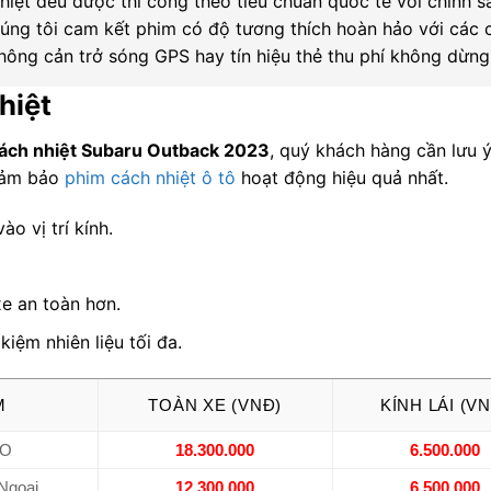
iệt đều được thi công theo tiêu chuẩn quốc tế với chính s
húng tôi cam kết phim có độ tương thích hoàn hảo với các
hông cản trở sóng GPS hay tín hiệu thẻ thu phí không dừng
hiệt
ách nhiệt Subaru Outback 2023
, quý khách hàng cần lưu 
 đảm bảo
phim cách nhiệt ô tô
hoạt động hiệu quả nhất.
o vị trí kính.
xe an toàn hơn.
kiệm nhiên liệu tối đa.
M
TOÀN XE (VNĐ)
KÍNH LÁI (V
RO
18.300.000
6.500.000
 Ngoại
12.300.000
6.500.000