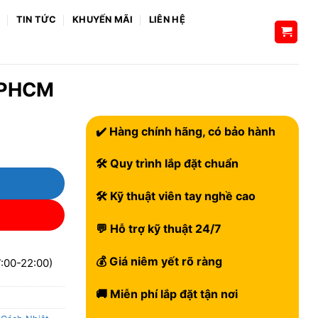
H
TIN TỨC
KHUYẾN MÃI
LIÊN HỆ
 TPHCM
✔️ Hàng chính hãng, có bảo hành
🛠 Quy trình lắp đặt chuẩn
🛠 Kỹ thuật viên tay nghề cao
💬 Hỗ trợ kỹ thuật 24/7
💰 Giá niêm yết rõ ràng
:00-22:00)
🚚 Miễn phí lắp đặt tận nơi