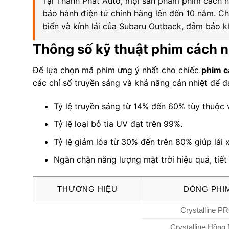
Tại Thành Phát Auto, mọi sản phẩm phim cách nh
bảo hành điện tử chính hãng lên đến 10 năm. C
biến và kính lái của Subaru Outback, đảm bảo k
Thông số kỹ thuật phim cách n
Để lựa chọn mã phim ưng ý nhất cho chiếc
phim c
các chỉ số truyền sáng và khả năng cản nhiệt để
Tỷ lệ truyền sáng từ 14% đến 60% tùy thuộc và
Tỷ lệ loại bỏ tia UV đạt trên 99%.
Tỷ lệ giảm lóa từ 30% đến trên 80% giúp lái 
Ngăn chặn năng lượng mặt trời hiệu quả, tiết 
THƯƠNG HIỆU
DÒNG PHI
Crystalline P
Crystalline Hồng