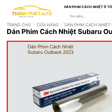
Bỏ
DÁN PHIM CÁCH NHIỆT Ô T
qua
Tìm
nội
kiếm:
dung
TRANG CHỦ
/
CỬA HÀNG
/
DÁN PHIM CÁCH NHIỆT
Dán Phim Cách Nhiệt Subaru O