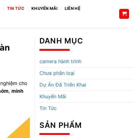
H
TIN TỨC
KHUYẾN MÃI
LIÊN HỆ
DANH MỤC
oàn
camera hành trình
Chưa phân loại
 nghiệm cho
Dự Án Đã Triển Khai
 sớm
,
minh
Khuyến Mãi
Tin Tức
SẢN PHẨM