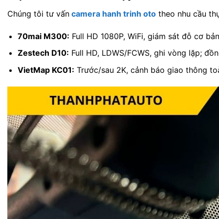
Chúng tôi tư vấn
camera hanh trinh oto
theo nhu cầu thự
70mai M300:
Full HD 1080P, WiFi, giám sát đỗ cơ bản
Zestech D10:
Full HD, LDWS/FCWS, ghi vòng lặp; đồng
VietMap KC01:
Trước/sau 2K, cảnh báo giao thông toà