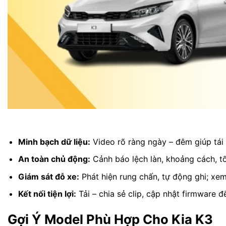
Minh bạch dữ liệu:
Video rõ ràng ngày – đêm giúp tái h
An toàn chủ động:
Cảnh báo lệch làn, khoảng cách, tố
Giám sát đỗ xe:
Phát hiện rung chấn, tự động ghi; xem
Kết nối tiện lợi:
Tải – chia sẻ clip, cập nhật firmware đ
Gợi Ý Model Phù Hợp Cho Kia K3