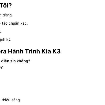
Tôi?
g dòng.
o tác chuẩn xác.
.
ịnh kỳ.
ra Hành Trình Kia K3
 điện zin không?
y.
 thiếu sáng.