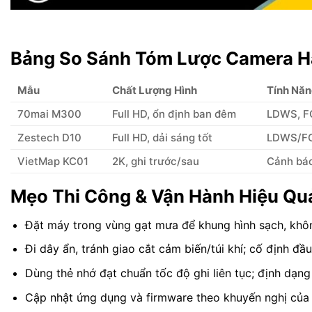
Bảng So Sánh Tóm Lược Camera Hà
Mẫu
Chất Lượng Hình
Tính Nă
70mai M300
Full HD, ổn định ban đêm
LDWS, FC
Zestech D10
Full HD, dải sáng tốt
LDWS/FC
VietMap KC01
2K, ghi trước/sau
Cảnh báo
Mẹo Thi Công & Vận Hành Hiệu Qu
Đặt máy trong vùng gạt mưa để khung hình sạch, khôn
Đi dây ẩn, tránh giao cắt cảm biến/túi khí; cố định đầu
Dùng thẻ nhớ đạt chuẩn tốc độ ghi liên tục; định dạng
Cập nhật ứng dụng và firmware theo khuyến nghị của 