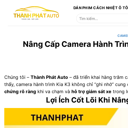
Bỏ
DÁN PHIM CÁCH NHIỆT Ô T
qua
Tìm
nội
kiếm:
dung
CAME
Nâng Cấp Camera Hành Trình
Chúng tôi –
Thành Phát Auto
– đã triển khai hàng trăm 
thấy, camera hành trình Kia K3 không chỉ “ghi nhớ” cun
chứng rõ ràng
khi va chạm và
hỗ trợ giám sát xe
trong l
Lợi Ích Cốt Lõi Khi Nâ