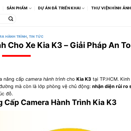
Ô
SẢN PHẨM
DỰ ÁN ĐÃ TRIỂN KHAI
THƯ VIỆN HÌNH ẢN
RA HÀNH TRÌNH
,
TIN TỨC
 Cho Xe Kia K3 – Giải Pháp An T
ca nâng cấp
camera hành trình
cho
Kia K3
tại TP.HCM. Kinh
g đường mà còn là lớp phòng vệ chủ động:
nhận diện rủi ro
úc đỗ.
ng Cấp Camera Hành Trình Kia K3