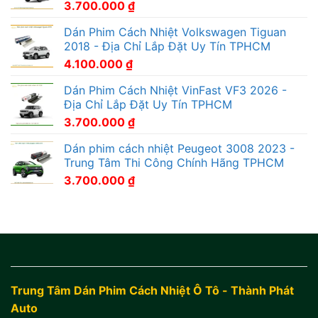
3.700.000
₫
Dán Phim Cách Nhiệt Volkswagen Tiguan
2018 - Địa Chỉ Lắp Đặt Uy Tín TPHCM
4.100.000
₫
Dán Phim Cách Nhiệt VinFast VF3 2026 -
Địa Chỉ Lắp Đặt Uy Tín TPHCM
3.700.000
₫
Dán phim cách nhiệt Peugeot 3008 2023 -
Trung Tâm Thi Công Chính Hãng TPHCM
3.700.000
₫
Trung Tâm Dán Phim Cách Nhiệt Ô Tô - Thành Phát
Auto