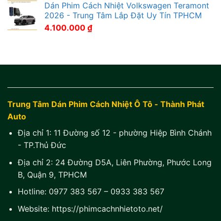
Dán Phim Cách Nhiệt Volkswagen Teramont
2026 - Trung Tâm Lắp Đặt Uy Tín TPHCM
4.100.000
₫
Trung Tâm Dán Phim Cách Nhiệt Ô Tô - Thành Phát
Auto
Địa chỉ 1:
11 Đường số 12 - phường Hiệp Bình Chánh
- TP.Thủ Đức
Địa chỉ 2:
24 Đường D5A, Liên Phường, Phước Long
B, Quận 9, TPHCM
Hotline:
0977 383 567
–
0933 383 567
Website:
https://phimcachnhietoto.net/