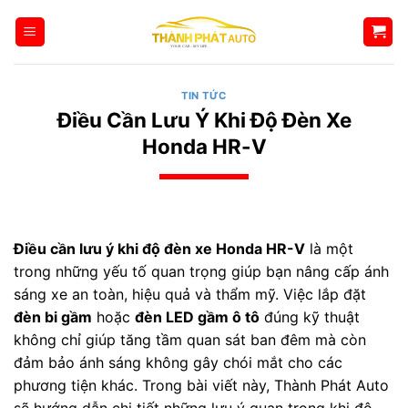
Bỏ
qua
nội
dung
TIN TỨC
Điều Cần Lưu Ý Khi Độ Đèn Xe
Honda HR-V
Điều cần lưu ý khi độ đèn xe Honda HR-V
là một
trong những yếu tố quan trọng giúp bạn nâng cấp ánh
sáng xe an toàn, hiệu quả và thẩm mỹ. Việc lắp đặt
đèn bi gầm
hoặc
đèn LED gầm ô tô
đúng kỹ thuật
không chỉ giúp tăng tầm quan sát ban đêm mà còn
đảm bảo ánh sáng không gây chói mắt cho các
phương tiện khác. Trong bài viết này, Thành Phát Auto
sẽ hướng dẫn chi tiết những lưu ý quan trọng khi độ