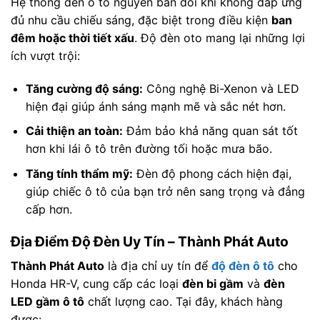
Hệ thống đèn ô tô nguyên bản đôi khi không đáp ứng
đủ nhu cầu chiếu sáng, đặc biệt trong điều kiện
ban
đêm hoặc thời tiết xấu
. Độ đèn oto mang lại những lợi
ích vượt trội:
Tăng cường độ sáng:
Công nghệ Bi-Xenon và LED
hiện đại giúp ánh sáng mạnh mẽ và sắc nét hơn.
Cải thiện an toàn:
Đảm bảo khả năng quan sát tốt
hơn khi lái ô tô trên đường tối hoặc mưa bão.
Tăng tính thẩm mỹ:
Đèn độ phong cách hiện đại,
giúp chiếc ô tô của bạn trở nên sang trọng và đẳng
cấp hơn.
Địa Điểm Độ Đèn Uy Tín – Thành Phát Auto
Thành Phát Auto
là địa chỉ uy tín để
độ đèn ô tô
cho
Honda HR-V, cung cấp các loại
đèn bi gầm
và
đèn
LED gầm ô tô
chất lượng cao. Tại đây, khách hàng
được: