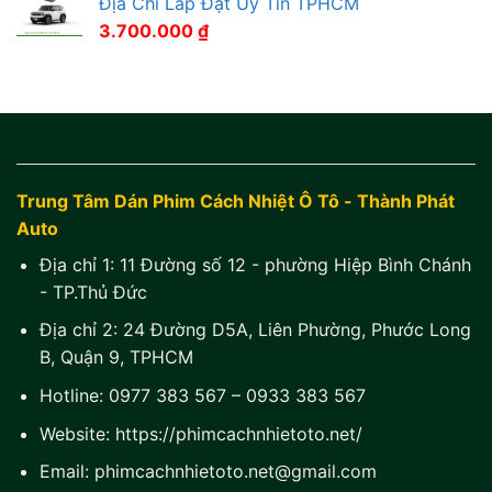
Địa Chỉ Lắp Đặt Uy Tín TPHCM
3.700.000
₫
Trung Tâm Dán Phim Cách Nhiệt Ô Tô - Thành Phát
Auto
Địa chỉ 1:
11 Đường số 12 - phường Hiệp Bình Chánh
- TP.Thủ Đức
Địa chỉ 2:
24 Đường D5A, Liên Phường, Phước Long
B, Quận 9, TPHCM
Hotline:
0977 383 567
–
0933 383 567
Website:
https://phimcachnhietoto.net/
Email:
phimcachnhietoto.net@gmail.com