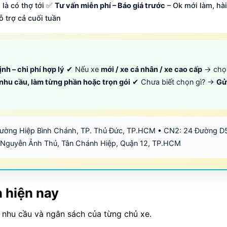
 là có thợ tới ✅
Tư vấn miễn phí – Báo giá trước
– Ok mới làm, hài
ỗ trợ cả cuối tuần
ịnh – chi phí hợp lý
✔ Nếu xe
mới / xe cá nhân / xe cao cấp
→ ch
 nhu cầu, làm từng phần hoặc trọn gói
✔ Chưa biết chọn gì? →
Gử
hường Hiệp Bình Chánh, TP. Thủ Đức, TP.HCM • CN2: 24 Đường D
 Nguyễn Ảnh Thủ, Tân Chánh Hiệp, Quận 12, TP.HCM
 hiện nay
nhu cầu và ngân sách của từng chủ xe.