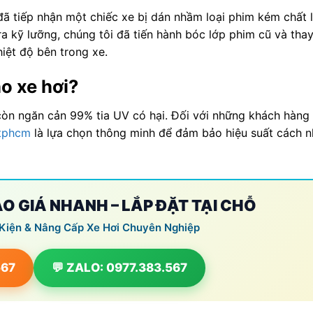
đã tiếp nhận một chiếc xe bị dán nhầm loại phim kém chất 
ra kỹ lưỡng, chúng tôi đã tiến hành bóc lớp phim cũ và tha
iệt độ bên trong xe.
o xe hơi?
òn ngăn cản 99% tia UV có hại. Đối với những khách hàng
 tphcm
là lựa chọn thông minh để đảm bảo hiệu suất cách n
BÁO GIÁ NHANH – LẮP ĐẶT TẠI CHỖ
 Kiện & Nâng Cấp Xe Hơi Chuyên Nghiệp
567
💬 ZALO: 0977.383.567