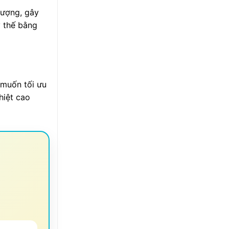
lượng, gây
y thế bằng
 muốn tối ưu
hiệt cao