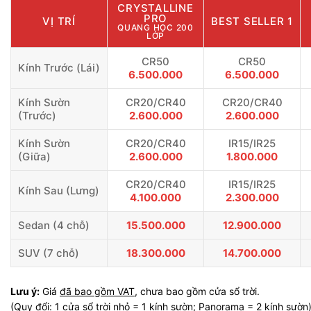
CRYSTALLINE
PRO
VỊ TRÍ
BEST SELLER 1
QUANG HỌC 200
LỚP
CR50
CR50
Kính Trước (Lái)
6.500.000
6.500.000
Kính Sườn
CR20/CR40
CR20/CR40
(Trước)
2.600.000
2.600.000
Kính Sườn
CR20/CR40
IR15/IR25
(Giữa)
2.600.000
1.800.000
CR20/CR40
IR15/IR25
Kính Sau (Lưng)
4.100.000
2.300.000
Sedan (4 chỗ)
15.500.000
12.900.000
SUV (7 chỗ)
18.300.000
14.700.000
Lưu ý:
Giá
đã bao gồm VAT
, chưa bao gồm cửa sổ trời.
(Quy đổi: 1 cửa sổ trời nhỏ = 1 kính sườn; Panorama = 2 kính sườn