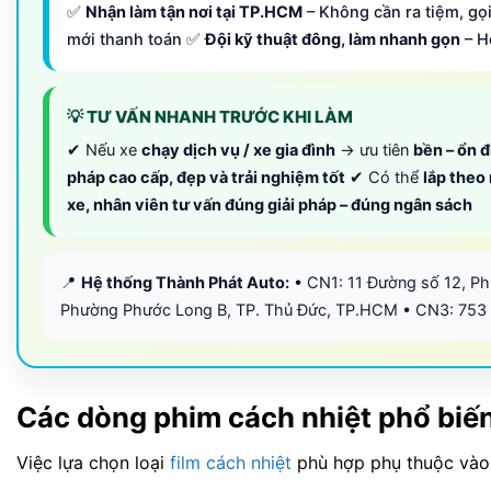
✅
Nhận làm tận nơi tại TP.HCM
– Không cần ra tiệm, gọi
mới thanh toán ✅
Đội kỹ thuật đông, làm nhanh gọn
– H
💡 TƯ VẤN NHANH TRƯỚC KHI LÀM
✔ Nếu xe
chạy dịch vụ / xe gia đình
→ ưu tiên
bền – ổn đ
pháp cao cấp, đẹp và trải nghiệm tốt
✔ Có thể
lắp theo
xe, nhân viên tư vấn đúng giải pháp – đúng ngân sách
📍
Hệ thống Thành Phát Auto:
• CN1: 11 Đường số 12, P
Phường Phước Long B, TP. Thủ Đức, TP.HCM • CN3: 753
Các dòng phim cách nhiệt phổ biến
Việc lựa chọn loại
film cách nhiệt
phù hợp phụ thuộc vào 