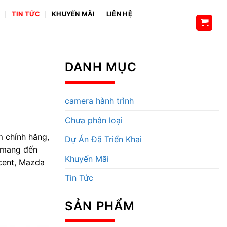
H
TIN TỨC
KHUYẾN MÃI
LIÊN HỆ
DANH MỤC
camera hành trình
Chưa phân loại
m chính hãng,
Dự Án Đã Triển Khai
t mang đến
Khuyến Mãi
cent, Mazda
Tin Tức
SẢN PHẨM