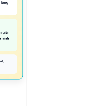
 lòng
ọn
giải
i hình
5A,