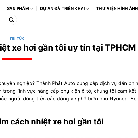
Ô
SẢN PHẨM
DỰ ÁN ĐÃ TRIỂN KHAI
THƯ VIỆN HÌNH ẢN
TIN TỨC
ệt xe hơi gần tôi uy tín tại TPHCM
i chuyên nghiệp? Thành Phát Auto cung cấp dịch vụ dán phi
 trong lĩnh vực nâng cấp phụ kiện ô tô, chúng tôi cam kế
khỏe người dùng trên các dòng xe phổ biến như Hyundai Ac
m cách nhiệt xe hơi gần tôi