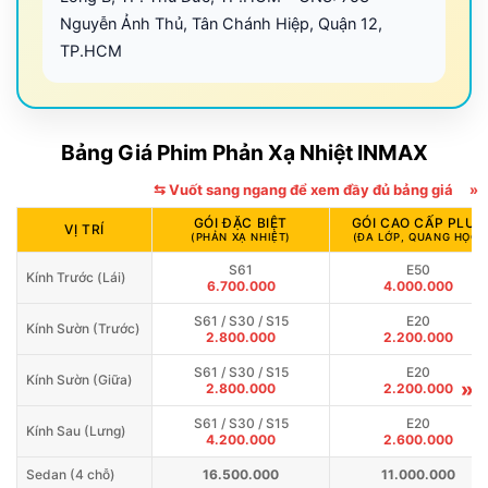
Nguyễn Ảnh Thủ, Tân Chánh Hiệp, Quận 12,
TP.HCM
Bảng Giá Phim Phản Xạ Nhiệt INMAX
⇆ Vuốt sang ngang để xem đầy đủ bảng giá
»
GÓI ĐẶC BIỆT
GÓI CAO CẤP PLUS
VỊ TRÍ
(PHẢN XẠ NHIỆT)
(ĐA LỚP, QUANG HỌC)
S61
E50
Kính Trước (Lái)
6.700.000
4.000.000
S61 / S30 / S15
E20
Kính Sườn (Trước)
2.800.000
2.200.000
S61 / S30 / S15
E20
Kính Sườn (Giữa)
»
2.800.000
2.200.000
S61 / S30 / S15
E20
Kính Sau (Lưng)
4.200.000
2.600.000
Sedan (4 chỗ)
16.500.000
11.000.000