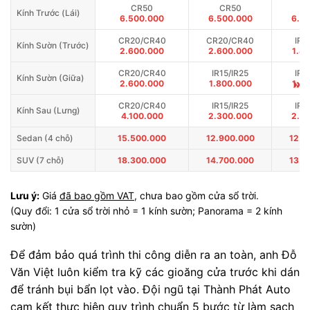
CR50
CR50
C
Kính Trước (Lái)
6.500.000
6.500.000
6.5
CR20/CR40
CR20/CR40
IR1
Kính Sườn (Trước)
2.600.000
2.600.000
1.8
CR20/CR40
IR15/IR25
IR1
Kính Sườn (Giữa)
»
2.600.000
1.800.000
1.8
CR20/CR40
IR15/IR25
IR1
Kính Sau (Lưng)
4.100.000
2.300.000
2.3
Sedan (4 chỗ)
15.500.000
12.900.000
12.0
SUV (7 chỗ)
18.300.000
14.700.000
13.5
Lưu ý:
Giá
đã bao gồm VAT
, chưa bao gồm cửa sổ trời.
(Quy đổi: 1 cửa sổ trời nhỏ = 1 kính sườn; Panorama = 2 kính
sườn)
Để đảm bảo quá trình thi công diễn ra an toàn, anh Đỗ
Văn Việt luôn kiểm tra kỹ các gioăng cửa trước khi dán
để tránh bụi bẩn lọt vào. Đội ngũ tại Thành Phát Auto
cam kết thực hiện quy trình chuẩn 5 bước từ làm sạch