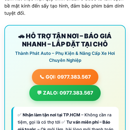
bề mặt kính đến sấy tạo hình, đảm bảo phim bám dính
tuyệt đối.
🚗 HỖ TRỢ TẬN NƠI – BÁO GIÁ
NHANH – LẮP ĐẶT TẠI CHỖ
Thành Phát Auto – Phụ Kiện & Nâng Cấp Xe Hơi
Chuyên Nghiệp
📞 GỌI: 0977.383.567
💬 ZALO: 0977.383.567
✅
Nhận làm tận nơi tại TP.HCM
– Không cần ra
tiệm, gọi là có thợ tới ✅
Tư vấn miễn phí – Báo
giá trước
– Ok mới làm, hài lòng mới thanh toán