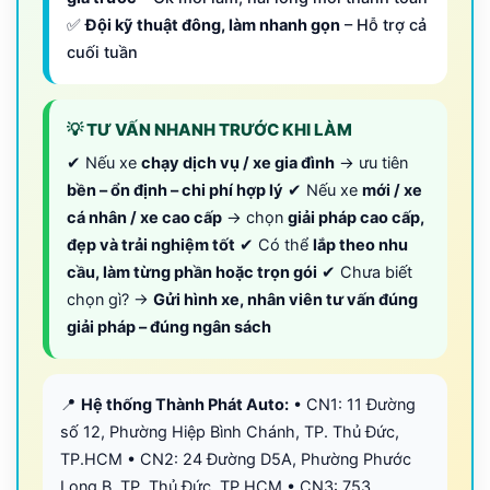
✅
Đội kỹ thuật đông, làm nhanh gọn
– Hỗ trợ cả
cuối tuần
💡 TƯ VẤN NHANH TRƯỚC KHI LÀM
✔ Nếu xe
chạy dịch vụ / xe gia đình
→ ưu tiên
bền – ổn định – chi phí hợp lý
✔ Nếu xe
mới / xe
cá nhân / xe cao cấp
→ chọn
giải pháp cao cấp,
đẹp và trải nghiệm tốt
✔ Có thể
lắp theo nhu
cầu, làm từng phần hoặc trọn gói
✔ Chưa biết
chọn gì? →
Gửi hình xe, nhân viên tư vấn đúng
giải pháp – đúng ngân sách
📍
Hệ thống Thành Phát Auto:
• CN1: 11 Đường
số 12, Phường Hiệp Bình Chánh, TP. Thủ Đức,
TP.HCM • CN2: 24 Đường D5A, Phường Phước
Long B, TP. Thủ Đức, TP.HCM • CN3: 753