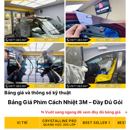
Bảng giá và thông số kỹ thuật
Bảng Giá Phim Cách Nhiệt 3M – Đầy Đủ Gói
⇆ Vuốt sang ngang để xem đầy đủ bảng giá
»
CRYSTALLINE PRO
VỊ TRÍ
BEST SELLER 1
BEST 
QUANG HỌC 200 LỚP