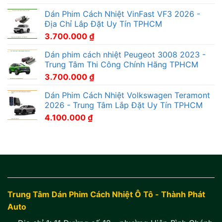
Dán Phim Cách Nhiệt VinFast VF3 2026 -
Địa Chỉ Lắp Đặt Uy Tín TPHCM
3.700.000
₫
Dán phim cách nhiệt Peugeot 3008 2023 -
Trung Tâm Thi Công Chính Hãng TPHCM
3.700.000
₫
Dán Phim Cách Nhiệt Volkswagen Teramont
2026 - Trung Tâm Lắp Đặt Uy Tín TPHCM
4.100.000
₫
Trung Tâm Dán Phim Cách Nhiệt Ô Tô - Thành Phát
Auto