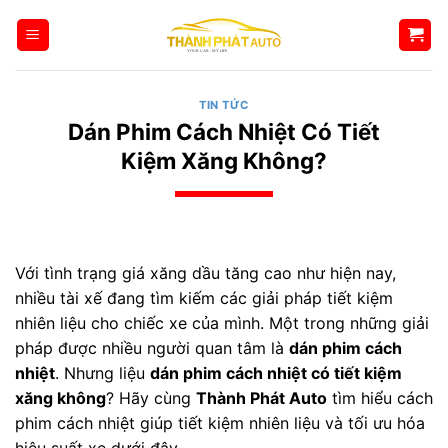
Bỏ
qua
nội
dung
TIN TỨC
Dán Phim Cách Nhiệt Có Tiết
Kiệm Xăng Không?
Với tình trạng giá xăng dầu tăng cao như hiện nay,
nhiều tài xế đang tìm kiếm các giải pháp tiết kiệm
nhiên liệu cho chiếc xe của mình. Một trong những giải
pháp được nhiều người quan tâm là
dán phim cách
nhiệt
. Nhưng liệu
dán phim cách nhiệt có tiết kiệm
xăng không
? Hãy cùng
Thành Phát Auto
tìm hiểu cách
phim cách nhiệt giúp tiết kiệm nhiên liệu và tối ưu hóa
hiệu suất xe dưới đây.