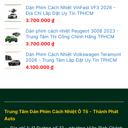
Dán Phim Cách Nhiệt VinFast VF3 2026 -
Địa Chỉ Lắp Đặt Uy Tín TPHCM
3.700.000
₫
Dán phim cách nhiệt Peugeot 3008 2023 -
Trung Tâm Thi Công Chính Hãng TPHCM
3.700.000
₫
Dán Phim Cách Nhiệt Volkswagen Teramont
2026 - Trung Tâm Lắp Đặt Uy Tín TPHCM
4.100.000
₫
Trung Tâm Dán Phim Cách Nhiệt Ô Tô - Thành Phát
Auto