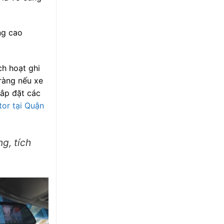
ng cao
ch hoạt ghi
ràng nếu xe
lắp đặt các
or tại Quận
g, tích