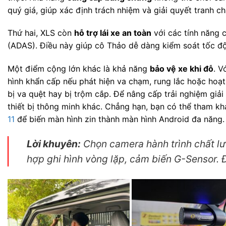
quý giá, giúp xác định trách nhiệm và giải quyết tranh 
Thứ hai, XLS còn
hỗ trợ lái xe an toàn
với các tính năng 
(ADAS). Điều này giúp cô Thảo dễ dàng kiểm soát tốc độ,
Một điểm cộng lớn khác là khả năng
bảo vệ xe khi đỗ
. V
hình khẩn cấp nếu phát hiện va chạm, rung lắc hoặc hoạ
bị va quệt hay bị trộm cắp. Để nâng cấp trải nghiệm giải 
thiết bị thông minh khác. Chẳng hạn, bạn có thể tham k
11
để biến màn hình zin thành màn hình Android đa năng.
Lời khuyên:
Chọn camera hành trình chất lượ
hợp ghi hình vòng lặp, cảm biến G-Sensor. 