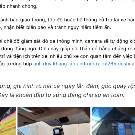
chấp nhanh chóng.
cảnh báo giao thông, tốc độ hoặc hệ thống hỗ trợ lái xe nâ
 nhận biết biển báo và tránh nguy hiểm tiềm ẩn.
ới chế độ giám sát đỗ xe thông minh, camera sẽ tự động kí
t động đáng ngờ. Điều này giúp cô Thảo có bằng chứng rõ 
trí và tiện ích trên xe, nhiều chủ xe còn quan tâm đến việc 
hảo trường hợp
anh duy khang lắp androibox dx265 destinat
ng, ghi hình rõ nét cả ngày lẫn đêm, góc quay rộn
Đây là khoản đầu tư xứng đáng cho sự an toàn.