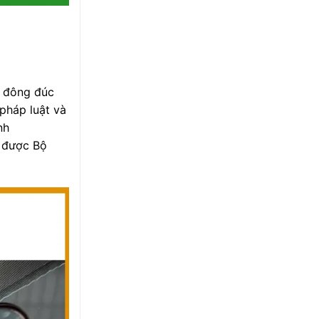
ị đông đúc
pháp luật và
nh
, được Bộ