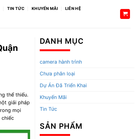
H
TIN TỨC
KHUYẾN MÃI
LIÊN HỆ
DANH MỤC
 Quận
camera hành trình
Chưa phân loại
Dự Án Đã Triển Khai
g thể thiếu.
Khuyến Mãi
một giải pháp
Tin Tức
trong mọi
 chiếc
SẢN PHẨM