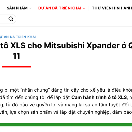
Ô
SẢN PHẨM
DỰ ÁN ĐÃ TRIỂN KHAI
THƯ VIỆN HÌNH ẢN
Ự ÁN ĐÃ TRIỂN KHAI
 tô XLS cho Mitsubishi Xpander ở
11
g bị một “nhân chứng” đáng tin cậy cho xế yêu là điều khôn
 đã tìm đến chúng tôi để lắp đặt
Cam hành trình ô tô XLS
, 
g, từ đó bảo vệ quyền lợi và mang lại sự an tâm tuyệt đối 
 tư vấn, lựa chọn sản phẩm và lắp đặt chuyên nghiệp, đảm bảo