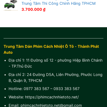
Trung Tâm Thi Công Chính Hãng TPHCM
3.700.000
₫
Trung Tâm Dán Phim Cách Nhiệt Ô Tô - Thành Phát
Auto
Địa chỉ 1:
11 Đường số 12 - phường Hiệp Bình Chánh
- TP.Thủ Đức
Địa chỉ 2:
24 Đường D5A, Liên Phường, Phước Long
B, Quận 9, TPHCM
Hotline:
0977 383 567
–
0933 383 567
Website:
https://phimcachnhietoto.net/
Email:
phimcachnhietoto.net@gmail.com