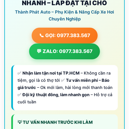
NHANH – LẮP ĐẶT TẠI CHỖ
Thành Phát Auto – Phụ Kiện & Nâng Cấp Xe Hơi
Chuyên Nghiệp
📞 GỌI: 0977.383.567
💬 ZALO: 0977.383.567
✅
Nhận làm tận nơi tại TP.HCM
– Không cần ra
tiệm, gọi là có thợ tới ✅
Tư vấn miễn phí – Báo
giá trước
– Ok mới làm, hài lòng mới thanh toán
✅
Đội kỹ thuật đông, làm nhanh gọn
– Hỗ trợ cả
cuối tuần
💡 TƯ VẤN NHANH TRƯỚC KHI LÀM