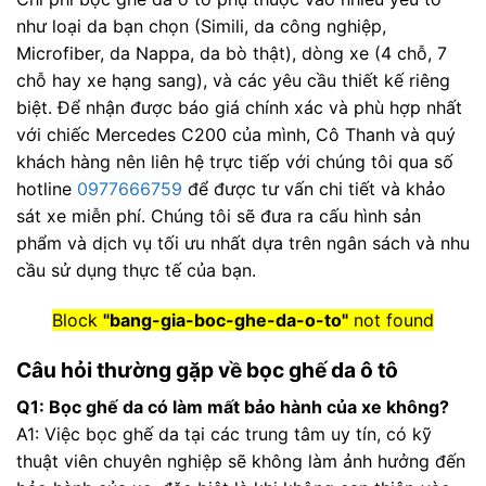
như loại da bạn chọn (Simili, da công nghiệp,
Microfiber, da Nappa, da bò thật), dòng xe (4 chỗ, 7
chỗ hay xe hạng sang), và các yêu cầu thiết kế riêng
biệt. Để nhận được báo giá chính xác và phù hợp nhất
với chiếc Mercedes C200 của mình, Cô Thanh và quý
khách hàng nên liên hệ trực tiếp với chúng tôi qua số
hotline
0977666759
để được tư vấn chi tiết và khảo
sát xe miễn phí. Chúng tôi sẽ đưa ra cấu hình sản
phẩm và dịch vụ tối ưu nhất dựa trên ngân sách và nhu
cầu sử dụng thực tế của bạn.
Block
"bang-gia-boc-ghe-da-o-to"
not found
Câu hỏi thường gặp về bọc ghế da ô tô
Q1: Bọc ghế da có làm mất bảo hành của xe không?
A1: Việc bọc ghế da tại các trung tâm uy tín, có kỹ
thuật viên chuyên nghiệp sẽ không làm ảnh hưởng đến