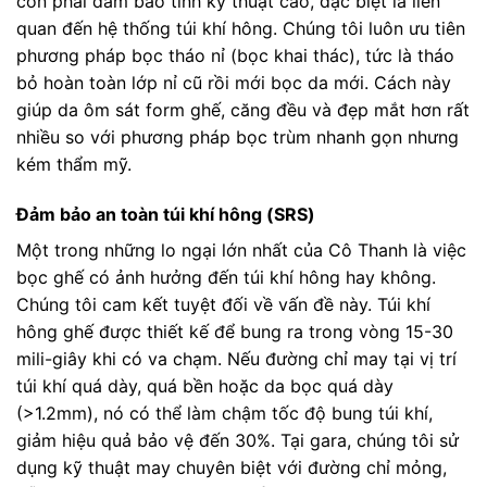
còn phải đảm bảo tính kỹ thuật cao, đặc biệt là liên
quan đến hệ thống túi khí hông. Chúng tôi luôn ưu tiên
phương pháp bọc tháo nỉ (bọc khai thác), tức là tháo
bỏ hoàn toàn lớp nỉ cũ rồi mới bọc da mới. Cách này
giúp da ôm sát form ghế, căng đều và đẹp mắt hơn rất
nhiều so với phương pháp bọc trùm nhanh gọn nhưng
kém thẩm mỹ.
Đảm bảo an toàn túi khí hông (SRS)
Một trong những lo ngại lớn nhất của Cô Thanh là việc
bọc ghế có ảnh hưởng đến túi khí hông hay không.
Chúng tôi cam kết tuyệt đối về vấn đề này. Túi khí
hông ghế được thiết kế để bung ra trong vòng 15-30
mili-giây khi có va chạm. Nếu đường chỉ may tại vị trí
túi khí quá dày, quá bền hoặc da bọc quá dày
(>1.2mm), nó có thể làm chậm tốc độ bung túi khí,
giảm hiệu quả bảo vệ đến 30%. Tại gara, chúng tôi sử
dụng kỹ thuật may chuyên biệt với đường chỉ mỏng,