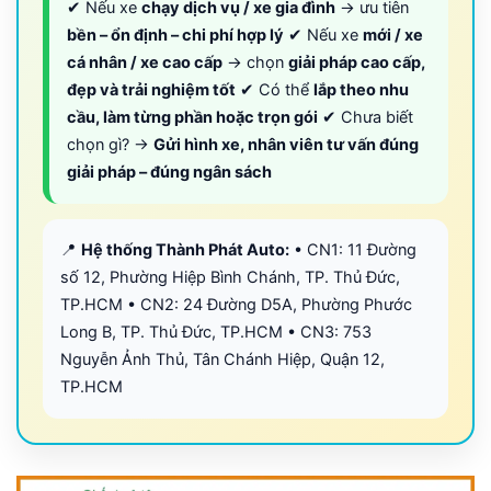
✔ Nếu xe
chạy dịch vụ / xe gia đình
→ ưu tiên
bền – ổn định – chi phí hợp lý
✔ Nếu xe
mới / xe
cá nhân / xe cao cấp
→ chọn
giải pháp cao cấp,
đẹp và trải nghiệm tốt
✔ Có thể
lắp theo nhu
cầu, làm từng phần hoặc trọn gói
✔ Chưa biết
chọn gì? →
Gửi hình xe, nhân viên tư vấn đúng
giải pháp – đúng ngân sách
📍
Hệ thống Thành Phát Auto:
• CN1: 11 Đường
số 12, Phường Hiệp Bình Chánh, TP. Thủ Đức,
TP.HCM • CN2: 24 Đường D5A, Phường Phước
Long B, TP. Thủ Đức, TP.HCM • CN3: 753
Nguyễn Ảnh Thủ, Tân Chánh Hiệp, Quận 12,
TP.HCM