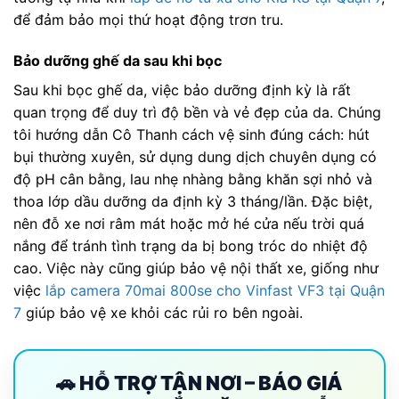
để đảm bảo mọi thứ hoạt động trơn tru.
Bảo dưỡng ghế da sau khi bọc
Sau khi bọc ghế da, việc bảo dưỡng định kỳ là rất
quan trọng để duy trì độ bền và vẻ đẹp của da. Chúng
tôi hướng dẫn Cô Thanh cách vệ sinh đúng cách: hút
bụi thường xuyên, sử dụng dung dịch chuyên dụng có
độ pH cân bằng, lau nhẹ nhàng bằng khăn sợi nhỏ và
thoa lớp dầu dưỡng da định kỳ 3 tháng/lần. Đặc biệt,
nên đỗ xe nơi râm mát hoặc mở hé cửa nếu trời quá
nắng để tránh tình trạng da bị bong tróc do nhiệt độ
cao. Việc này cũng giúp bảo vệ nội thất xe, giống như
việc
lắp camera 70mai 800se cho Vinfast VF3 tại Quận
7
giúp bảo vệ xe khỏi các rủi ro bên ngoài.
🚗 HỖ TRỢ TẬN NƠI – BÁO GIÁ