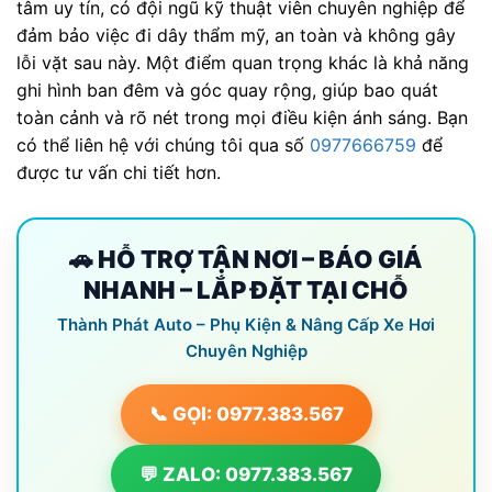
tâm uy tín, có đội ngũ kỹ thuật viên chuyên nghiệp để
đảm bảo việc đi dây thẩm mỹ, an toàn và không gây
lỗi vặt sau này. Một điểm quan trọng khác là khả năng
ghi hình ban đêm và góc quay rộng, giúp bao quát
toàn cảnh và rõ nét trong mọi điều kiện ánh sáng. Bạn
có thể liên hệ với chúng tôi qua số
0977666759
để
được tư vấn chi tiết hơn.
🚗 HỖ TRỢ TẬN NƠI – BÁO GIÁ
NHANH – LẮP ĐẶT TẠI CHỖ
Thành Phát Auto – Phụ Kiện & Nâng Cấp Xe Hơi
Chuyên Nghiệp
📞 GỌI: 0977.383.567
💬 ZALO: 0977.383.567