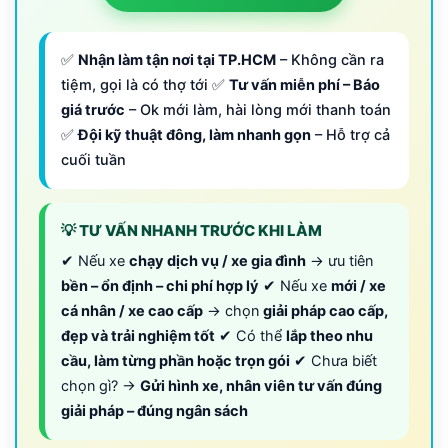
✅
Nhận làm tận nơi tại TP.HCM
– Không cần ra
tiệm, gọi là có thợ tới ✅
Tư vấn miễn phí – Báo
giá trước
– Ok mới làm, hài lòng mới thanh toán
✅
Đội kỹ thuật đông, làm nhanh gọn
– Hỗ trợ cả
cuối tuần
💡 TƯ VẤN NHANH TRƯỚC KHI LÀM
✔ Nếu xe
chạy dịch vụ / xe gia đình
→ ưu tiên
bền – ổn định – chi phí hợp lý
✔ Nếu xe
mới / xe
cá nhân / xe cao cấp
→ chọn
giải pháp cao cấp,
đẹp và trải nghiệm tốt
✔ Có thể
lắp theo nhu
cầu, làm từng phần hoặc trọn gói
✔ Chưa biết
chọn gì? →
Gửi hình xe, nhân viên tư vấn đúng
giải pháp – đúng ngân sách