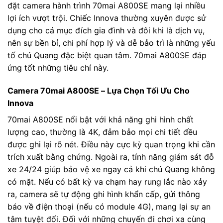
đặt camera hành trình 70mai A800SE mang lại nhiều
lợi ích vượt trội. Chiếc Innova thường xuyên được sử
dụng cho cả mục đích gia đình và đôi khi là dịch vụ,
nên sự bền bỉ, chi phí hợp lý và dễ bảo trì là những yếu
tố chú Quang đặc biệt quan tâm. 70mai A800SE đáp
ứng tốt những tiêu chí này.
Camera 70mai A800SE – Lựa Chọn Tối Ưu Cho
Innova
70mai A800SE nổi bật với khả năng ghi hình chất
lượng cao, thường là 4K, đảm bảo mọi chi tiết đều
được ghi lại rõ nét. Điều này cực kỳ quan trọng khi cần
trích xuất bằng chứng. Ngoài ra, tính năng giám sát đỗ
xe 24/24 giúp bảo vệ xe ngay cả khi chú Quang không
có mặt. Nếu có bất kỳ va chạm hay rung lắc nào xảy
ra, camera sẽ tự động ghi hình khẩn cấp, gửi thông
báo về điện thoại (nếu có module 4G), mang lại sự an
tâm tuyệt đối. Đối với những chuyến đi chơi xa cùng