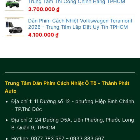
Trung Tâm Thi Công Chính Hãng TPHCM
3.700.000
₫
Dán Phim Cách Nhiệt Volkswagen Teramont
2026 - Trung Tâm Lắp Đặt Uy Tín TPHCM
4.100.000
₫
Trung Tâm Dán Phim Cách Nhiệt Ô Tô - Thành Phát
Auto
Địa chỉ 1:
11 Đường số 12 - phường Hiệp Bình Chánh
- TP.Thủ Đức
Địa chỉ 2:
24 Đường D5A, Liên Phường, Phước Long
B, Quận 9, TPHCM
Hotline:
0977 383 567
–
0933 383 567