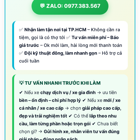
💬 ZALO: 0977.383.567
✅
Nhận làm tận nơi tại TP.HCM
– Không cần ra
tiệm, gọi là có thợ tới ✅
Tư vấn miễn phí – Báo
giá trước
– Ok mới làm, hài lòng mới thanh toán
✅
Đội kỹ thuật đông, làm nhanh gọn
– Hỗ trợ cả
cuối tuần
💡 TƯ VẤN NHANH TRƯỚC KHI LÀM
✔ Nếu xe
chạy dịch vụ / xe gia đình
→ ưu tiên
bền – ổn định – chi phí hợp lý
✔ Nếu xe
mới / xe
cá nhân / xe cao cấp
→ chọn
giải pháp cao cấp,
đẹp và trải nghiệm tốt
✔ Có thể
lắp theo nhu
cầu, làm từng phần hoặc trọn gói
✔ Chưa biết
chọn gì? →
Gửi hình xe, nhân viên tư vấn đúng
giải pháp – đúng ngân sách