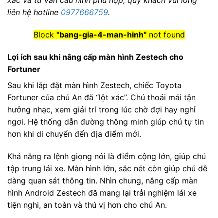
xác và tư vấn cấu hình phù hợp, quý khách vui lòng
liên hệ hotline
0977666759
.
Block
"bang-gia-4-man-hinh"
not found
Lợi ích sau khi nâng cấp màn hình Zestech cho
Fortuner
Sau khi lắp đặt màn hình Zestech, chiếc Toyota
Fortuner của chú An đã “lột xác”. Chú thoải mái tận
hưởng nhạc, xem giải trí trong lúc chờ đợi hay nghỉ
ngơi. Hệ thống dẫn đường thông minh giúp chú tự tin
hơn khi di chuyển đến địa điểm mới.
Khả năng ra lệnh giọng nói là điểm cộng lớn, giúp chú
tập trung lái xe. Màn hình lớn, sắc nét còn giúp chú dễ
dàng quan sát thông tin. Nhìn chung, nâng cấp màn
hình Android Zestech đã mang lại trải nghiệm lái xe
tiện nghi, an toàn và thú vị hơn cho chú An.