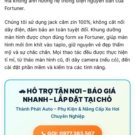
mà không ảnh hưởng hệ thống điện nguyên bản của
Fortuner.
Chúng tôi sử dụng jack cắm zin 100%, không cắt nối
dây điện, đảm bảo an toàn tuyệt đối. Khung dưỡng
màn hình được chọn đúng form xe Fortuner, giúp màn
hình mới ôm khít vào taplo, giữ nguyên vẻ đẹp thẩm
mỹ và sự chắc chắn. Mọi thao tác đều được thực hiện
tỉ mỉ, từ tháo màn hình cũ, đi dây camera (nếu có), đến
cài đặt phần mềm và kiểm tra các tính năng.
🚗 HỖ TRỢ TẬN NƠI – BÁO GIÁ
NHANH – LẮP ĐẶT TẠI CHỖ
Thành Phát Auto – Phụ Kiện & Nâng Cấp Xe Hơi
Chuyên Nghiệp
📞 GỌI: 0977.383.567