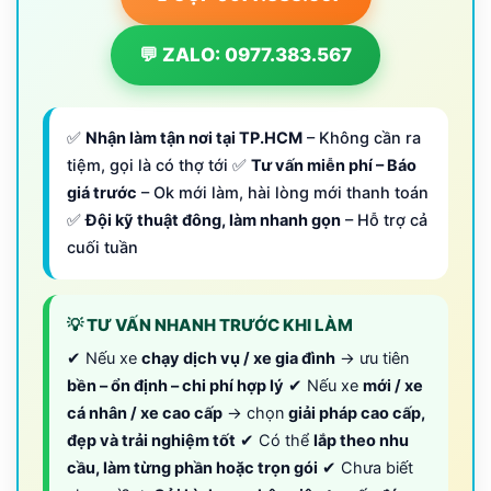
💬 ZALO: 0977.383.567
✅
Nhận làm tận nơi tại TP.HCM
– Không cần ra
tiệm, gọi là có thợ tới ✅
Tư vấn miễn phí – Báo
giá trước
– Ok mới làm, hài lòng mới thanh toán
✅
Đội kỹ thuật đông, làm nhanh gọn
– Hỗ trợ cả
cuối tuần
💡 TƯ VẤN NHANH TRƯỚC KHI LÀM
✔ Nếu xe
chạy dịch vụ / xe gia đình
→ ưu tiên
bền – ổn định – chi phí hợp lý
✔ Nếu xe
mới / xe
cá nhân / xe cao cấp
→ chọn
giải pháp cao cấp,
đẹp và trải nghiệm tốt
✔ Có thể
lắp theo nhu
cầu, làm từng phần hoặc trọn gói
✔ Chưa biết