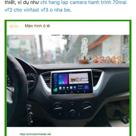
thiết, ví dụ như
chi hang lap camera hanh trinh 70mai
vf3 cho vinfast vf3 o nha be
.