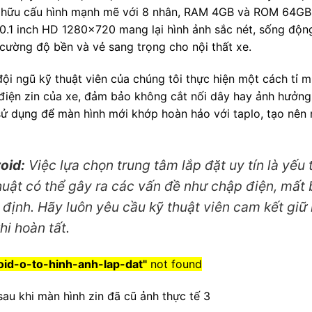
 hữu cấu hình mạnh mẽ với 8 nhân, RAM 4GB và ROM 64GB
.1 inch HD 1280×720 mang lại hình ảnh sắc nét, sống động
cường độ bền và vẻ sang trọng cho nội thất xe.
ội ngũ kỹ thuật viên của chúng tôi thực hiện một cách tỉ m
 điện zin của xe, đảm bảo không cắt nối dây hay ảnh hưởng
 dụng để màn hình mới khớp hoàn hảo với taplo, tạo nên 
oid:
Việc lựa chọn trung tâm lắp đặt uy tín là yếu 
huật có thể gây ra các vấn đề như chập điện, mất
định. Hãy luôn yêu cầu kỹ thuật viên cam kết giữ
hi hoàn tất.
id-o-to-hinh-anh-lap-dat"
not found