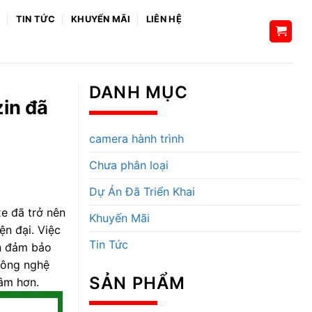
H
TIN TỨC
KHUYẾN MÃI
LIÊN HỆ
DANH MỤC
zin đã
camera hành trình
Chưa phân loại
Dự Án Đã Triển Khai
xe đã trở nên
Khuyến Mãi
ện đại. Việc
Tin Tức
òn đảm bảo
 công nghệ
SẢN PHẨM
tâm hơn.