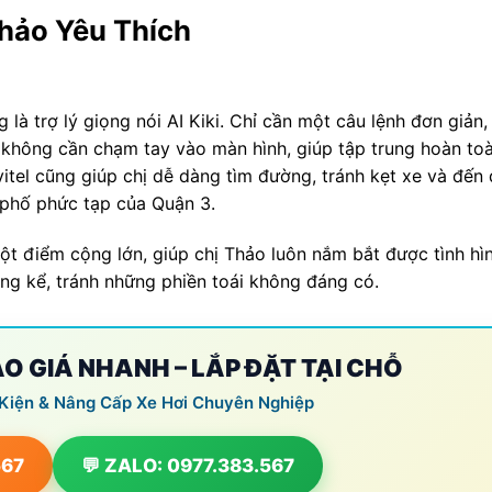
hảo Yêu Thích
à trợ lý giọng nói AI Kiki. Chỉ cần một câu lệnh đơn giản,
à không cần chạm tay vào màn hình, giúp tập trung hoàn to
itel cũng giúp chị dễ dàng tìm đường, tránh kẹt xe và đến
 phố phức tạp của Quận 3.
một điểm cộng lớn, giúp chị Thảo luôn nắm bắt được tình hì
áng kể, tránh những phiền toái không đáng có.
BÁO GIÁ NHANH – LẮP ĐẶT TẠI CHỖ
 Kiện & Nâng Cấp Xe Hơi Chuyên Nghiệp
567
💬 ZALO: 0977.383.567