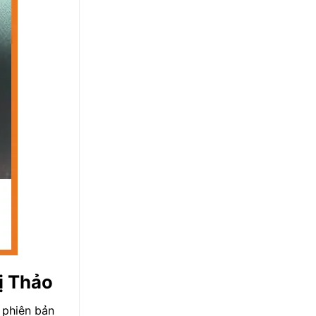
ị Thảo
 phiên bản