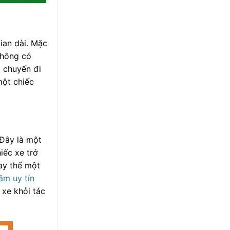
ian dài. Mặc
không có
i chuyến đi
một chiếc
 Đây là một
iếc xe trở
hay thế một
âm uy tín
 xe khỏi tác