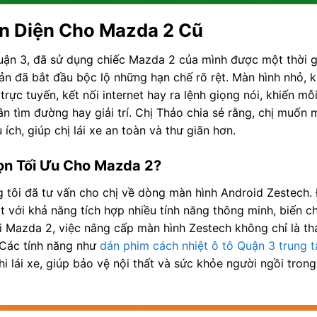
àn Diện Cho Mazda 2 Cũ
uận 3, đã sử dụng chiếc Mazda 2 của mình được một thời g
bản đã bắt đầu bộc lộ những hạn chế rõ rệt. Màn hình nhỏ, 
ực tuyến, kết nối internet hay ra lệnh giọng nói, khiến mỗ
ần tìm đường hay giải trí. Chị Thảo chia sẻ rằng, chị muốn 
ch, giúp chị lái xe an toàn và thư giãn hơn.
ọn Tối Ưu Cho Mazda 2?
tôi đã tư vấn cho chị về dòng màn hình Android Zestech.
t với khả năng tích hợp nhiều tính năng thông minh, biến ch
với Mazda 2, việc nâng cấp màn hình Zestech không chỉ là t
. Các tính năng như
dán phim cách nhiệt ô tô Quận 3 trung t
 lái xe, giúp bảo vệ nội thất và sức khỏe người ngồi trong