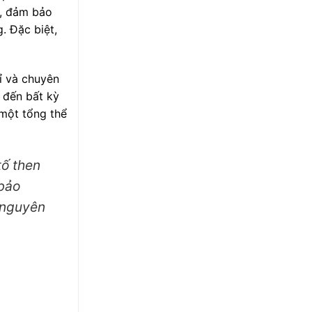
, đảm bảo
. Đặc biệt,
ỉ và chuyên
 đến bất kỳ
một tổng thể
tố then
 bảo
 nguyên