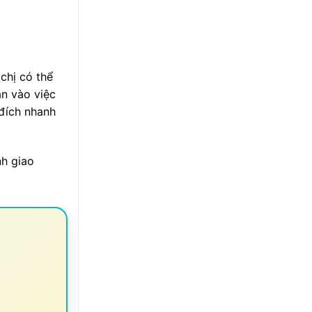
 chị có thể
àn vào việc
 đích nhanh
nh giao