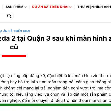
Ô
SẢN PHẨM
DỰ ÁN ĐÃ TRIỂN KHAI
THƯ VIỆN HÌNH ẢN
Ự ÁN ĐÃ TRIỂN KHAI
da 2 tại Quận 3 sau khi màn hình 
cũ
t sự nâng cấp đáng kể, đặc biệt là khi màn hình zin theo 
ờng hay hỗ trợ lái xe an toàn trong bối cảnh giao thông hi
h không chỉ mang lại trải nghiệm tiện nghi vượt trội mà c
húng tôi hiểu rằng việc lựa chọn và lắp đặt một sản phẩm
yên nghiệp, để mỗi chuyến đi đều trở nên thoải mái và an 