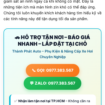
giám sát an ninh ngay cả khi không có mặt. Đây là
những tiện ích mà màn hình zin khó có thể đáp ứng.
Chúng tôi luôn khuyến khích khách hàng tìm hiểu kỹ về
các tính năng này để tận dụng tối đa sản phẩm.
🚗 HỖ TRỢ TẬN NƠI – BÁO GIÁ
NHANH – LẮP ĐẶT TẠI CHỖ
Thành Phát Auto – Phụ Kiện & Nâng Cấp Xe Hơi
Chuyên Nghiệp
📞 GỌI: 0977.383.567
💬 ZALO: 0977.383.567
✅
Nhận làm tận nơi tại TP.HCM
– Không cần ra