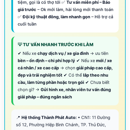
tiệm, gọi là có thợ tới ✅
Tư vấn miễn phí – Báo
giá trước
– Ok mới làm, hài lòng mới thanh toán
✅
Đội kỹ thuật đông, làm nhanh gọn
– Hỗ trợ cả
cuối tuần
💡 TƯ VẤN NHANH TRƯỚC KHI LÀM
✔ Nếu xe
chạy dịch vụ / xe gia đình
→ ưu tiên
bền – ổn định – chi phí hợp lý
✔ Nếu xe
mới / xe
cá nhân / xe cao cấp
→ chọn
giải pháp cao cấp,
đẹp và trải nghiệm tốt
✔ Có thể
lắp theo nhu
cầu, làm từng phần hoặc trọn gói
✔ Chưa biết
chọn gì? →
Gửi hình xe, nhân viên tư vấn đúng
giải pháp – đúng ngân sách
📍
Hệ thống Thành Phát Auto:
• CN1: 11 Đường
số 12, Phường Hiệp Bình Chánh, TP. Thủ Đức,