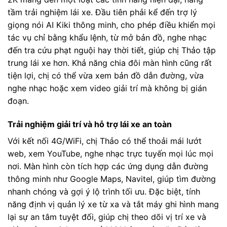
tầm trải nghiệm lái xe. Đầu tiên phải kể đến trợ lý
giọng nói AI Kiki thông minh, cho phép điều khiển mọi
tác vụ chỉ bằng khẩu lệnh, từ mở bản đồ, nghe nhạc
đến tra cứu phạt nguội hay thời tiết, giúp chị Thảo tập
trung lái xe hơn. Khả năng chia đôi màn hình cũng rất
tiện lợi, chị có thể vừa xem bản đồ dẫn đường, vừa
nghe nhạc hoặc xem video giải trí mà không bị gián
đoạn.
Trải nghiệm giải trí và hỗ trợ lái xe an toàn
Với kết nối 4G/WiFi, chị Thảo có thể thoải mái lướt
web, xem YouTube, nghe nhạc trực tuyến mọi lúc mọi
nơi. Màn hình còn tích hợp các ứng dụng dẫn đường
thông minh như Google Maps, Navitel, giúp tìm đường
nhanh chóng và gợi ý lộ trình tối ưu. Đặc biệt, tính
năng định vị quản lý xe từ xa và tắt máy ghi hình mang
lại sự an tâm tuyệt đối, giúp chị theo dõi vị trí xe và