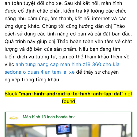
an toàn tuyệt đối cho xe. Sau khi kết nối, màn hình
được cố định chắc chắn, kiểm tra kỹ lưỡng các chức
năng như cảm ứng, âm thanh, kết nối internet và các
ứng dụng khác. Chúng tôi cũng hướng dẫn chị Thảo
cách sử dụng các tính năng cơ bản và cài đặt ban đầu.
Quá trình này giúp chị Thảo hoàn toàn yên tâm về chất
lượng và độ bền của sản phẩm. Nếu bạn đang tìm
kiếm dịch vụ tương tự, bạn có thể tham khảo thêm về
việc
anh tung nang cap man hinh z18 360 cho kia
sedona o quan 4 an tam lai xe
để thấy sự chuyên
nghiệp trong từng khâu.
Block
"man-hinh-android-o-to-hinh-anh-lap-dat"
not
found