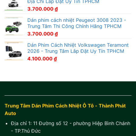
Địa Chỉ Lắp Đặt Uy Tín TPHCM
3.700.000
₫
Dán phim cách nhiệt Peugeot 3008 2023 -
Trung Tâm Thi Công Chính Hãng TPHCM
3.700.000
₫
Dán Phim Cách Nhiệt Volkswagen Teramont
2026 - Trung Tâm Lắp Đặt Uy Tín TPHCM
4.100.000
₫
Trung Tâm Dán Phim Cách Nhiệt Ô Tô - Thành Phát
Auto
Địa chỉ 1:
11 Đường số 12 - phường Hiệp Bình Chánh
- TP.Thủ Đức