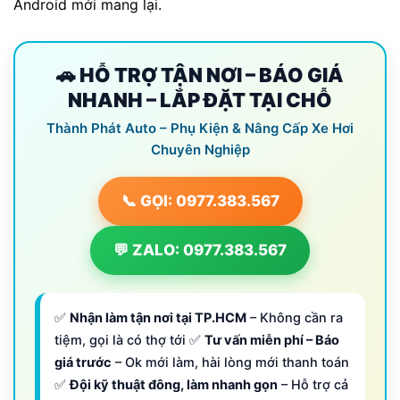
Android mới mang lại.
🚗 HỖ TRỢ TẬN NƠI – BÁO GIÁ
NHANH – LẮP ĐẶT TẠI CHỖ
Thành Phát Auto – Phụ Kiện & Nâng Cấp Xe Hơi
Chuyên Nghiệp
📞 GỌI: 0977.383.567
💬 ZALO: 0977.383.567
✅
Nhận làm tận nơi tại TP.HCM
– Không cần ra
tiệm, gọi là có thợ tới ✅
Tư vấn miễn phí – Báo
giá trước
– Ok mới làm, hài lòng mới thanh toán
✅
Đội kỹ thuật đông, làm nhanh gọn
– Hỗ trợ cả