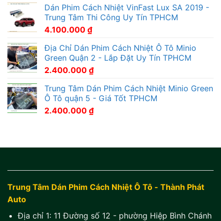
Dán Phim Cách Nhiệt VinFast Lux SA 2019 -
Trung Tâm Thi Công Uy Tín TPHCM
4.100.000
₫
Địa Chỉ Dán Phim Cách Nhiệt Ô Tô Minio
Green Quận 2 - Lắp Đặt Uy Tín TPHCM
2.400.000
₫
Trung Tâm Dán Phim Cách Nhiệt Minio Green
Ô Tô quận 5 - Giá Tốt TPHCM
2.400.000
₫
Trung Tâm Dán Phim Cách Nhiệt Ô Tô - Thành Phát
Auto
Địa chỉ 1:
11 Đường số 12 - phường Hiệp Bình Chánh