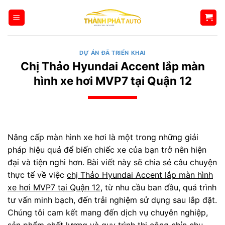
Bỏ
qua
nội
dung
DỰ ÁN ĐÃ TRIỂN KHAI
Chị Thảo Hyundai Accent lắp màn
hình xe hơi MVP7 tại Quận 12
Nâng cấp màn hình xe hơi là một trong những giải
pháp hiệu quả để biến chiếc xe của bạn trở nên hiện
đại và tiện nghi hơn. Bài viết này sẽ chia sẻ câu chuyện
thực tế về việc
chị Thảo Hyundai Accent lắp màn hình
xe hơi MVP7 tại Quận 12
, từ nhu cầu ban đầu, quá trình
tư vấn minh bạch, đến trải nghiệm sử dụng sau lắp đặt.
Chúng tôi cam kết mang đến dịch vụ chuyên nghiệp,
sản phẩm chất lượng và quy trình thi công chỉn chu,