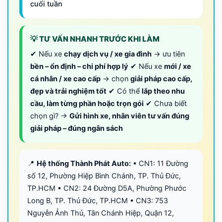
cuối tuần
💡 TƯ VẤN NHANH TRƯỚC KHI LÀM
✔ Nếu xe
chạy dịch vụ / xe gia đình
→ ưu tiên
bền – ổn định – chi phí hợp lý
✔ Nếu xe
mới / xe
cá nhân / xe cao cấp
→ chọn
giải pháp cao cấp,
đẹp và trải nghiệm tốt
✔ Có thể
lắp theo nhu
cầu, làm từng phần hoặc trọn gói
✔ Chưa biết
chọn gì? →
Gửi hình xe, nhân viên tư vấn đúng
giải pháp – đúng ngân sách
📍
Hệ thống Thành Phát Auto:
• CN1: 11 Đường
số 12, Phường Hiệp Bình Chánh, TP. Thủ Đức,
TP.HCM • CN2: 24 Đường D5A, Phường Phước
Long B, TP. Thủ Đức, TP.HCM • CN3: 753
Nguyễn Ảnh Thủ, Tân Chánh Hiệp, Quận 12,