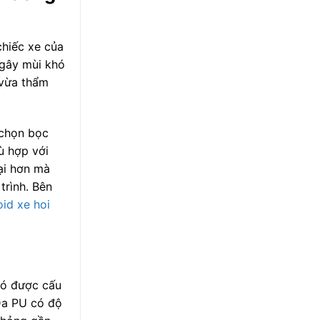
chiếc xe của
 gây mùi khó
 vừa thẩm
a chọn bọc
ù hợp với
ại hơn mà
trình. Bên
oid xe hoi
Nó được cấu
 Da PU có độ