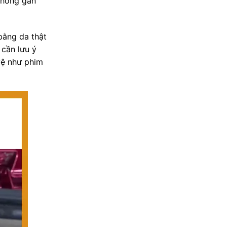
phỏng gần
bằng da thật
 cần lưu ý
vệ như phim