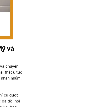
Mỹ và
 và chuyên
i thác), tức
y nhăn nhúm,
 nỉ cũ được
 da đòi hỏi
u khi bọc