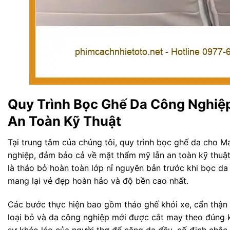
Quy Trình Bọc Ghế Da Công Nghi
An Toàn Kỹ Thuật
Tại trung tâm của chúng tôi, quy trình bọc ghế da cho 
nghiệp, đảm bảo cả về mặt thẩm mỹ lẫn an toàn kỹ thuật.
là tháo bỏ hoàn toàn lớp nỉ nguyên bản trước khi bọc d
mang lại vẻ đẹp hoàn hảo và độ bền cao nhất.
Các bước thực hiện bao gồm tháo ghế khỏi xe, cẩn thận n
loại bỏ và da công nghiệp mới được cắt may theo đúng k
sự khéo léo của người thợ để căng da đều, cố định chắc 