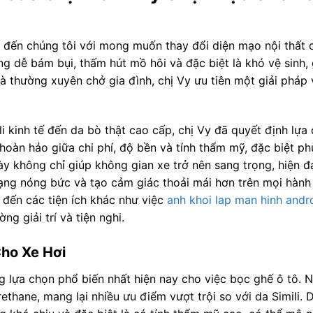
 đến chúng tôi với mong muốn thay đổi diện mạo nội thất 
g dễ bám bụi, thấm hút mồ hôi và đặc biệt là khó vệ sinh,
và thường xuyên chở gia đình, chị Vy ưu tiên một giải pháp
ili kinh tế đến da bò thật cao cấp, chị Vy đã quyết định lự
oàn hảo giữa chi phí, độ bền và tính thẩm mỹ, đặc biệt ph
ày không chỉ giúp không gian xe trở nên sang trọng, hiện đ
trạng nóng bức và tạo cảm giác thoải mái hơn trên mọi hành 
 đến các tiện ích khác như việc
anh khoi lap man hinh andr
ng giải trí và tiện nghi.
ho Xe Hơi
g lựa chọn phổ biến nhất hiện nay cho việc bọc ghế ô tô. 
rethane, mang lại nhiều ưu điểm vượt trội so với da Simili.