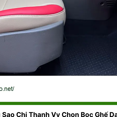
ì Sao Chị Thanh Vy Chọn Bọc Ghế D