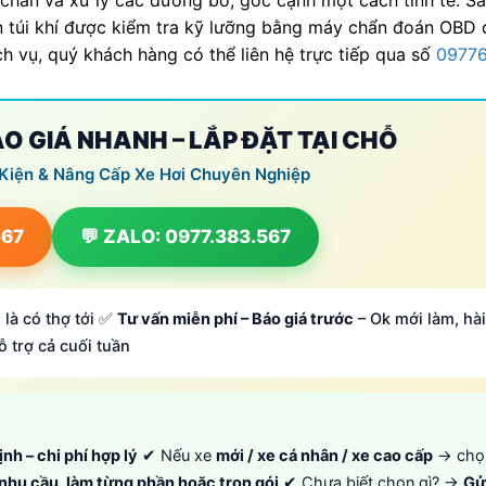
ến túi khí được kiểm tra kỹ lưỡng bằng máy chẩn đoán OBD
ch vụ, quý khách hàng có thể liên hệ trực tiếp qua số
0977
BÁO GIÁ NHANH – LẮP ĐẶT TẠI CHỖ
 Kiện & Nâng Cấp Xe Hơi Chuyên Nghiệp
567
💬 ZALO: 0977.383.567
 là có thợ tới ✅
Tư vấn miễn phí – Báo giá trước
– Ok mới làm, hài
ỗ trợ cả cuối tuần
ịnh – chi phí hợp lý
✔ Nếu xe
mới / xe cá nhân / xe cao cấp
→ ch
 nhu cầu, làm từng phần hoặc trọn gói
✔ Chưa biết chọn gì? →
Gử