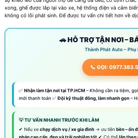
xong, ghế được lắp lại vào xe, hệ thống điện và cảm bi
không có lỗi phát sinh. Để được tư vấn chi tiết hơn về dị
🚗 HỖ TRỢ TẬN NƠI – 
Thành Phát Auto – Phụ
📞 GỌI: 0977.383.
✅
Nhận làm tận nơi tại TP.HCM
– Không cần ra tiệm, gọi
mới thanh toán ✅
Đội kỹ thuật đông, làm nhanh gọn
– H
💡 TƯ VẤN NHANH TRƯỚC KHI LÀM
✔ Nếu xe
chạy dịch vụ / xe gia đình
→ ưu tiên
bền – ổn đ
pháp cao cấp, đẹp và trải nghiệm tốt
✔ Có thể
lắp theo