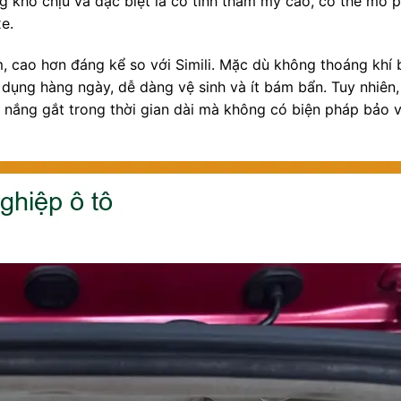
 khó chịu và đặc biệt là có tính thẩm mỹ cao, có thể mô 
e.
 cao hơn đáng kể so với Simili. Mặc dù không thoáng khí 
dụng hàng ngày, dễ dàng vệ sinh và ít bám bẩn. Tuy nhiên,
ới nắng gắt trong thời gian dài mà không có biện pháp bảo 