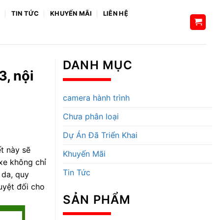
H
TIN TỨC
KHUYẾN MÃI
LIÊN HỆ
DANH MỤC
, nội
camera hành trình
Chưa phân loại
Dự Án Đã Triển Khai
ết này sẽ
Khuyến Mãi
 xe không chỉ
Tin Tức
 da, quy
uyệt đối cho
SẢN PHẨM