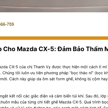
ệp Cho Mazda CX-5: Đảm Bảo Thẩm 
Mazda CX-5 của chị Thanh Vy được thực hiện một cách tỉ mỉ
 Chúng tôi luôn ưu tiên phương pháp “bọc tháo nỉ” (bọc kha
a mới. Cách này giúp da ôm sát form ghế, không bị cộm ha
gắt kết nối các giắc điện và cảm biến túi khí. Sau đó, lớp
huôn mẫu của từng chi tiết ghế Mazda CX-5. Quá trình bọc
chắn và xử lý các đường bo, góc cạnh một cách tinh tế. Sa