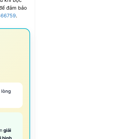
 để đảm bảo
666759
.
 lòng
ọn
giải
i hình