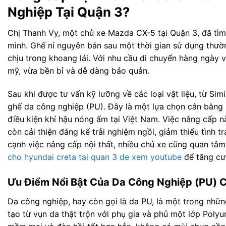
Nghiệp Tại Quận 3?
Chị Thanh Vy, một chủ xe Mazda CX-5 tại Quận 3, đã tìm
mình. Ghế nỉ nguyên bản sau một thời gian sử dụng thườn
chịu trong khoang lái. Với nhu cầu di chuyển hàng ngày 
mỹ, vừa bền bỉ và dễ dàng bảo quản.
Sau khi được tư vấn kỹ lưỡng về các loại vật liệu, từ Sim
ghế da công nghiệp (PU). Đây là một lựa chọn cân bằng h
điều kiện khí hậu nóng ẩm tại Việt Nam. Việc nâng cấp n
còn cải thiện đáng kể trải nghiệm ngồi, giảm thiểu tình 
cạnh việc nâng cấp nội thất, nhiều chủ xe cũng quan tâm
cho hyundai creta tai quan 3 de xem youtube
để tăng cườ
Ưu Điểm Nổi Bật Của Da Công Nghiệp (PU) C
Da công nghiệp, hay còn gọi là da PU, là một trong nhữn
tạo từ vụn da thật trộn với phụ gia và phủ một lớp Polyu