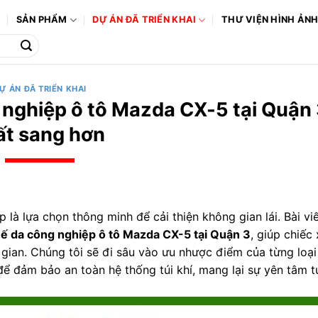
Ô
SẢN PHẨM
DỰ ÁN ĐÃ TRIỂN KHAI
THƯ VIỆN HÌNH ẢN
Ự ÁN ĐÃ TRIỂN KHAI
nghiệp ô tô Mazda CX-5 tại Quận 3
ất sang hơn
à lựa chọn thông minh để cải thiện không gian lái. Bài vi
hế da công nghiệp ô tô Mazda CX-5 tại Quận 3
, giúp chiếc
 gian. Chúng tôi sẽ đi sâu vào ưu nhược điểm của từng loại
để đảm bảo an toàn hệ thống túi khí, mang lại sự yên tâm t