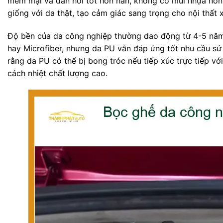
mềm mại và đàn hồi tốt hơn hẳn, không có mùi nhựa nồng
giống với da thật, tạo cảm giác sang trọng cho nội thất x
Độ bền của da công nghiệp thường dao động từ 4-5 năm,
hay Microfiber, nhưng da PU vẫn đáp ứng tốt nhu cầu sử 
rằng da PU có thể bị bong tróc nếu tiếp xúc trực tiếp v
cách nhiệt chất lượng cao.