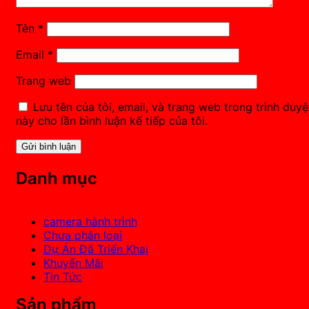
Tên
*
Email
*
Trang web
Lưu tên của tôi, email, và trang web trong trình duyệ
này cho lần bình luận kế tiếp của tôi.
Danh mục
camera hành trình
Chưa phân loại
Dự Án Đã Triển Khai
Khuyến Mãi
Tin Tức
Sản phẩm