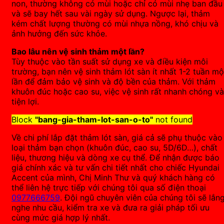
non, thường không có mùi hoặc chỉ có mùi nhẹ ban đầu
và sẽ bay hết sau vài ngày sử dụng. Ngược lại, thảm
kém chất lượng thường có mùi nhựa nồng, khó chịu và
ảnh hưởng đến sức khỏe.
Bao lâu nên vệ sinh thảm một lần?
Tùy thuộc vào tần suất sử dụng xe và điều kiện môi
trường, bạn nên vệ sinh thảm lót sàn ít nhất 1-2 tuần mộ
lần để đảm bảo vệ sinh và độ bền của thảm. Với thảm
khuôn đúc hoặc cao su, việc vệ sinh rất nhanh chóng và
tiện lợi.
Block
"bang-gia-tham-lot-san-o-to"
not found
Về chi phí lắp đặt thảm lót sàn, giá cả sẽ phụ thuộc vào
loại thảm bạn chọn (khuôn đúc, cao su, 5D/6D…), chất
liệu, thương hiệu và dòng xe cụ thể. Để nhận được báo
giá chính xác và tư vấn chi tiết nhất cho chiếc Hyundai
Accent của mình, Chị Minh Thư và quý khách hàng có
thể liên hệ trực tiếp với chúng tôi qua số điện thoại
0977666759
. Đội ngũ chuyên viên của chúng tôi sẽ lắn
nghe nhu cầu, kiểm tra xe và đưa ra giải pháp tối ưu
cùng mức giá hợp lý nhất.