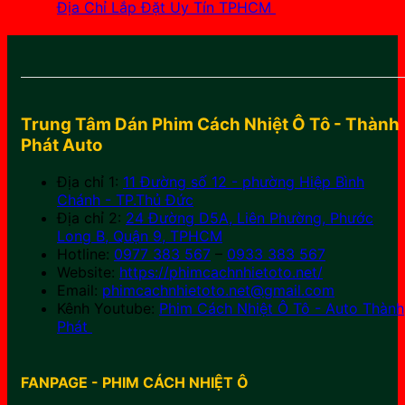
Địa Chỉ Lắp Đặt Uy Tín TPHCM
4.100.000
₫
Trung Tâm Dán Phim Cách Nhiệt Ô Tô - Thành
Phát Auto
Địa chỉ 1:
11 Đường số 12 - phường Hiệp Bình
Chánh - TP.Thủ Đức
Địa chỉ 2:
24 Đường D5A, Liên Phường, Phước
Long B, Quận 9, TPHCM
Hotline:
0977 383 567
–
0933 383 567
Website:
https://phimcachnhietoto.net/
Email:
phimcachnhietoto.net@gmail.com
Kênh Youtube:
Phim Cách Nhiệt Ô Tô - Auto Thành
Phát
FANPAGE - PHIM CÁCH NHIỆT Ô