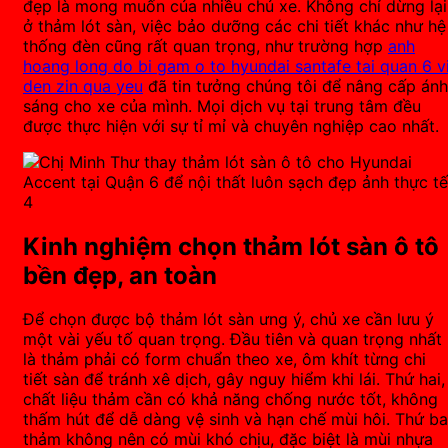
đẹp là mong muốn của nhiều chủ xe. Không chỉ dừng lại
ở thảm lót sàn, việc bảo dưỡng các chi tiết khác như hệ
thống đèn cũng rất quan trọng, như trường hợp
anh
hoang long do bi gam o to hyundai santafe tai quan 6 v
den zin qua yeu
đã tin tưởng chúng tôi để nâng cấp ánh
sáng cho xe của mình. Mọi dịch vụ tại trung tâm đều
được thực hiện với sự tỉ mỉ và chuyên nghiệp cao nhất.
Kinh nghiệm chọn thảm lót sàn ô tô
bền đẹp, an toàn
Để chọn được bộ thảm lót sàn ưng ý, chủ xe cần lưu ý
một vài yếu tố quan trọng. Đầu tiên và quan trọng nhất
là thảm phải có form chuẩn theo xe, ôm khít từng chi
tiết sàn để tránh xê dịch, gây nguy hiểm khi lái. Thứ hai,
chất liệu thảm cần có khả năng chống nước tốt, không
thấm hút để dễ dàng vệ sinh và hạn chế mùi hôi. Thứ ba
thảm không nên có mùi khó chịu, đặc biệt là mùi nhựa