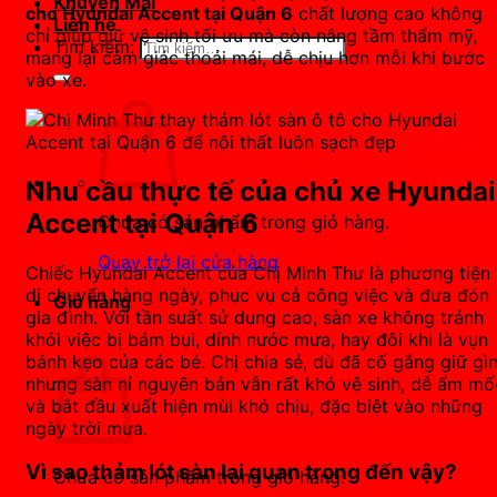
Khuyến Mãi
cho Hyundai Accent tại Quận 6
chất lượng cao không
Liên hệ
chỉ giúp giữ vệ sinh tối ưu mà còn nâng tầm thẩm mỹ,
Tìm kiếm:
mang lại cảm giác thoải mái, dễ chịu hơn mỗi khi bước
vào xe.
Nhu cầu thực tế của chủ xe Hyundai
Accent tại Quận 6
Chưa có sản phẩm trong giỏ hàng.
Quay trở lại cửa hàng
Chiếc Hyundai Accent của Chị Minh Thư là phương tiện
di chuyển hàng ngày, phục vụ cả công việc và đưa đón
Giỏ hàng
gia đình. Với tần suất sử dụng cao, sàn xe không tránh
khỏi việc bị bám bụi, dính nước mưa, hay đôi khi là vụn
bánh kẹo của các bé. Chị chia sẻ, dù đã cố gắng giữ gì
nhưng sàn nỉ nguyên bản vẫn rất khó vệ sinh, dễ ẩm mố
và bắt đầu xuất hiện mùi khó chịu, đặc biệt vào những
ngày trời mưa.
Vì sao thảm lót sàn lại quan trọng đến vậy?
Chưa có sản phẩm trong giỏ hàng.