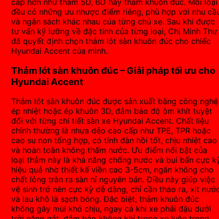
cấp hơn như thảm 5D, 6D hay thảm khuôn đúc. Mỗi loại
đều có những ưu nhược điểm riêng, phù hợp với nhu cầ
và ngân sách khác nhau của từng chủ xe. Sau khi được
tư vấn kỹ lưỡng về đặc tính của từng loại, Chị Minh Thư
đã quyết định chọn thảm lót sàn khuôn đúc cho chiếc
Hyundai Accent của mình.
Thảm lót sàn khuôn đúc – Giải pháp tối ưu cho
Hyundai Accent
Thảm lót sàn khuôn đúc được sản xuất bằng công nghệ
ép nhiệt hoặc ép khuôn 3D, đảm bảo độ ôm khít tuyệt
đối với từng chi tiết sàn xe Hyundai Accent. Chất liệu
chính thường là nhựa dẻo cao cấp như TPE, TPR hoặc
cao su non tổng hợp, có tính đàn hồi tốt, chịu nhiệt cao
và hoàn toàn không thấm nước. Ưu điểm nổi bật của
loại thảm này là khả năng chống nước và bụi bẩn cực k
hiệu quả nhờ thiết kế viền cao 3-5cm, ngăn không cho
chất lỏng tràn ra sàn nỉ nguyên bản. Điều này giúp việc
vệ sinh trở nên cực kỳ dễ dàng, chỉ cần tháo ra, xịt nướ
và lau khô là sạch bóng. Đặc biệt, thảm khuôn đúc
không gây mùi khó chịu, ngay cả khi xe phải đậu dưới
trời nắng gắt, đảm bảo không khí trong xe luôn trong