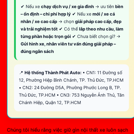
✔ Nếu xe
chạy dịch vụ / xe gia đình
→ ưu tiên
bền
– ổn định – chi phí hợp lý
✔ Nếu xe
mới / xe cá
nhân / xe cao cấp
→ chọn
giải pháp cao cấp, đẹp
và trải nghiệm tốt
✔ Có thể
lắp theo nhu cầu, làm
từng phần hoặc trọn gói
✔ Chưa biết chọn gì? →
Gửi hình xe, nhân viên tư vấn đúng giải pháp –
đúng ngân sách
📍
Hệ thống Thành Phát Auto:
• CN1: 11 Đường số
12, Phường Hiệp Bình Chánh, TP. Thủ Đức, TP.HCM
• CN2: 24 Đường D5A, Phường Phước Long B, TP.
Thủ Đức, TP.HCM • CN3: 753 Nguyễn Ảnh Thủ, Tân
Chánh Hiệp, Quận 12, TP.HCM
Chúng tôi hiểu rằng việc giữ gìn nội thất xe luôn sạch