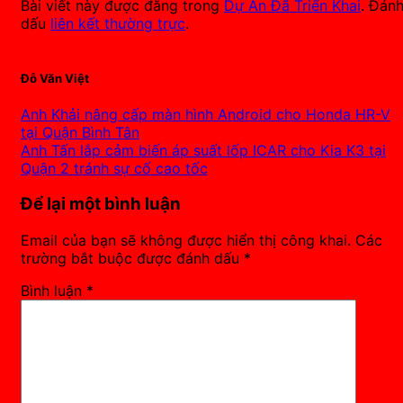
Bài viết này được đăng trong
Dự Án Đã Triển Khai
. Đán
dấu
liên kết thường trực
.
Đỗ Văn Việt
Anh Khải nâng cấp màn hình Android cho Honda HR-V
tại Quận Bình Tân
Anh Tấn lắp cảm biến áp suất lốp ICAR cho Kia K3 tại
Quận 2 tránh sự cố cao tốc
Để lại một bình luận
Email của bạn sẽ không được hiển thị công khai.
Các
trường bắt buộc được đánh dấu
*
Bình luận
*