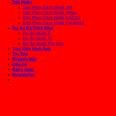
Sản Phẩm
Dán Phim Cách Nhiệt 3M
Dán Phim Cách Nhiệt Inmax
Dán Phim Cách Nhiệt NTECH
Dán Phim Cách Nhiệt CeraMAX
Dự Án Đã Triển Khai
Dự Án Quận 9
Dự Án Quận 12
Dự Án Quận Thủ Đức
Thư Viện Hình Ảnh
Tin Tức
Khuyến Mãi
Liên hệ
Đăng nhập
Newsletter