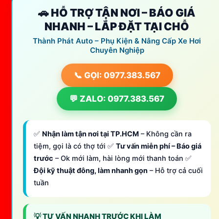
🚗 HỖ TRỢ TẬN NƠI – BÁO GIÁ
NHANH – LẮP ĐẶT TẠI CHỖ
Thành Phát Auto – Phụ Kiện & Nâng Cấp Xe Hơi
Chuyên Nghiệp
📞 GỌI: 0977.383.567
💬 ZALO: 0977.383.567
✅
Nhận làm tận nơi tại TP.HCM
– Không cần ra
tiệm, gọi là có thợ tới ✅
Tư vấn miễn phí – Báo giá
trước
– Ok mới làm, hài lòng mới thanh toán ✅
Đội kỹ thuật đông, làm nhanh gọn
– Hỗ trợ cả cuối
tuần
💡 TƯ VẤN NHANH TRƯỚC KHI LÀM