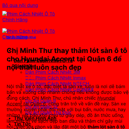
Bỏ qua nội dung
Dự Án Đã Triển Khai
Chị Minh Thư thay thảm lót sàn ô tô
cho Hyundai Accent tại Quận 6 để
Dán Phim Cách Nhiệt Ô Tô
nội thất luôn sạch đẹp
Sản Phẩm
Dán Phim Cách Nhiệt 3M
Dán Phim Cách Nhiệt Inmax
Dán Phim Cách Nhiệt NTECH
Nội thất xe ô tô, đặc biệt là sàn xe, luôn là nơi dễ bám
Dán Phim Cách Nhiệt CeraMAX
bẩn và xuống cấp nhanh chóng nếu không được bảo vệ
Dự Án Đã Triển Khai
đúng cách. Chị Minh Thư, chủ nhân chiếc
Hyundai
Dự Án Quận 9
Accent tại Quận 6
, cũng trăn trở về vấn đề này. Sàn xe
Dự Án Quận 12
thường xuyên phải đối mặt với bụi bẩn, nước mưa, hay
Dự Án Quận Thủ Đức
những vết bẩn khó chịu từ giày dép, đồ ăn thức uống,
Thư Viện Hình Ảnh
làm mất đi vẻ sạch đẹp ban đầu và thậm chí gây mùi
Tin Tức
hôi. Việc lựa chọn và lắp đặt một bộ
thảm lót sàn ô tô