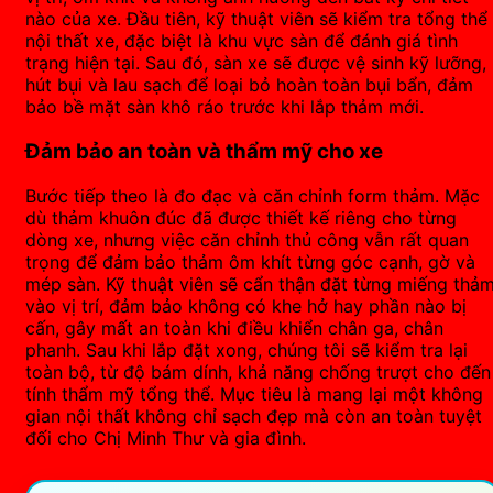
nào của xe. Đầu tiên, kỹ thuật viên sẽ kiểm tra tổng thể
nội thất xe, đặc biệt là khu vực sàn để đánh giá tình
trạng hiện tại. Sau đó, sàn xe sẽ được vệ sinh kỹ lưỡng,
hút bụi và lau sạch để loại bỏ hoàn toàn bụi bẩn, đảm
bảo bề mặt sàn khô ráo trước khi lắp thảm mới.
Đảm bảo an toàn và thẩm mỹ cho xe
Bước tiếp theo là đo đạc và căn chỉnh form thảm. Mặc
dù thảm khuôn đúc đã được thiết kế riêng cho từng
dòng xe, nhưng việc căn chỉnh thủ công vẫn rất quan
trọng để đảm bảo thảm ôm khít từng góc cạnh, gờ và
mép sàn. Kỹ thuật viên sẽ cẩn thận đặt từng miếng thả
vào vị trí, đảm bảo không có khe hở hay phần nào bị
cấn, gây mất an toàn khi điều khiển chân ga, chân
phanh. Sau khi lắp đặt xong, chúng tôi sẽ kiểm tra lại
toàn bộ, từ độ bám dính, khả năng chống trượt cho đến
tính thẩm mỹ tổng thể. Mục tiêu là mang lại một không
gian nội thất không chỉ sạch đẹp mà còn an toàn tuyệt
đối cho Chị Minh Thư và gia đình.