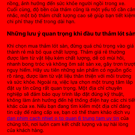
nồng, ảnh hưởng đến sức khỏe người ngồi trong xe.
Cuối cùng, độ bền của thảm cũng là một yếu tố cần câ
nhắc, một bộ thảm chất lượng cao sẽ giúp bạn tiết kiệ
chi phí thay thế trong dài hạn.
Những lưu ý quan trọng khi đầu tư thảm lót sà
Khi chọn mua thảm lót sàn, đừng quá chú trọng vào giá
thành rẻ mà bỏ qua chất lượng. Thảm giá rẻ thường
được làm từ vật liệu kém chất lượng, dễ có mùi hôi,
nhanh bong tróc và không ôm sát sàn xe, gây trơn trượ
nguy hiểm. Hãy ưu tiên những sản phẩm có nguồn gốc
rõ ràng, được làm từ vật liệu thân thiện với môi trường
và sức khỏe. Ngoài ra, việc lựa chọn một trung tâm lắp
đặt uy tín cũng rất quan trọng. Một địa chỉ chuyên
nghiệp sẽ đảm bảo quy trình lắp đặt đúng kỹ thuật,
không làm ảnh hưởng đến hệ thống điện hay các chi tiế
khác của xe. Nếu bạn đang tìm kiếm một địa chỉ đáng
tin cậy để nâng cấp xe, bạn có thể tham khảo dịch vụ
dan phim cach nhiet o to quan 6 trung tam uy tin
của
chúng tôi, nơi luôn cam kết chất lượng và sự hài lòng
của khách hàng.