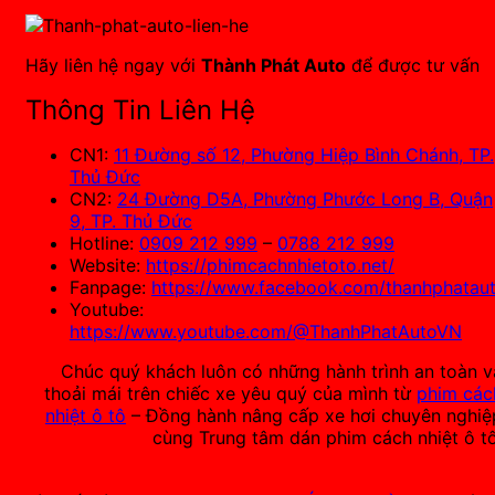
Hãy liên hệ ngay với
Thành Phát Auto
để được tư vấn
Thông Tin Liên Hệ
CN1:
11 Đường số 12, Phường Hiệp Bình Chánh, TP.
Thủ Đức
CN2:
24 Đường D5A, Phường Phước Long B, Quận
9, TP. Thủ Đức
Hotline:
0909 212 999
–
0788 212 999
Website:
https://phimcachnhietoto.net/
Fanpage:
https://www.facebook.com/thanhphataut
Youtube:
https://www.youtube.com/@ThanhPhatAutoVN
Chúc quý khách luôn có những hành trình an toàn v
thoải mái trên chiếc xe yêu quý của mình từ
phim các
nhiệt ô tô
– Đồng hành nâng cấp xe hơi chuyên nghiệ
cùng Trung tâm dán phim cách nhiệt ô tô