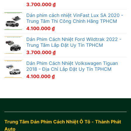
3.700.000
₫
Dán phim cách nhiệt VinFast Lux SA 2020 -
Trung Tâm Thi Công Chính Hãng TPHCM
4.100.000
₫
Dán Phim Cách Nhiệt Ford Wildtrak 2022 -
Trung Tâm Lắp Đặt Uy Tín TPHCM
3.700.000
₫
Dán Phim Cách Nhiệt Volkswagen Tiguan
2018 - Địa Chỉ Lắp Đặt Uy Tín TPHCM
4.100.000
₫
Trung Tâm Dán Phim Cách Nhiệt Ô Tô - Thành Phát
Auto