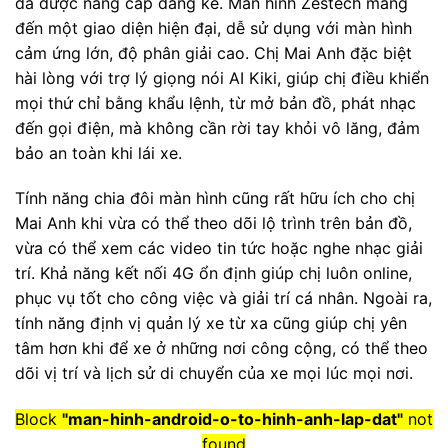
đã được nâng cấp đáng kể. Màn hình Zestech mang
đến một giao diện hiện đại, dễ sử dụng với màn hình
cảm ứng lớn, độ phân giải cao. Chị Mai Anh đặc biệt
hài lòng với trợ lý giọng nói AI Kiki, giúp chị điều khiển
mọi thứ chỉ bằng khẩu lệnh, từ mở bản đồ, phát nhạc
đến gọi điện, mà không cần rời tay khỏi vô lăng, đảm
bảo an toàn khi lái xe.
Tính năng chia đôi màn hình cũng rất hữu ích cho chị
Mai Anh khi vừa có thể theo dõi lộ trình trên bản đồ,
vừa có thể xem các video tin tức hoặc nghe nhạc giải
trí. Khả năng kết nối 4G ổn định giúp chị luôn online,
phục vụ tốt cho công việc và giải trí cá nhân. Ngoài ra,
tính năng định vị quản lý xe từ xa cũng giúp chị yên
tâm hơn khi để xe ở những nơi công cộng, có thể theo
dõi vị trí và lịch sử di chuyển của xe mọi lúc mọi nơi.
Block
"man-hinh-android-o-to-hinh-anh-lap-dat"
not
found