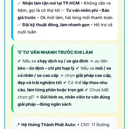
✅
Nhận làm tận nơi tại TP.HCM
– Không cần ra
tiệm, gọi là có thợ tới ✅
Tư vấn miễn phí – Báo
giá trước
– Ok mới làm, hài lòng mới thanh toán
✅
Đội kỹ thuật đông, làm nhanh gọn
– Hỗ trợ cả
cuối tuần
💡 TƯ VẤN NHANH TRƯỚC KHI LÀM
✔ Nếu xe
chạy dịch vụ / xe gia đình
→ ưu tiên
bền – ổn định – chi phí hợp lý
✔ Nếu xe
mới / xe
cá nhân / xe cao cấp
→ chọn
giải pháp cao cấp,
đẹp và trải nghiệm tốt
✔ Có thể
lắp theo nhu
cầu, làm từng phần hoặc trọn gói
✔ Chưa biết
chọn gì? →
Gửi hình xe, nhân viên tư vấn đúng
giải pháp – đúng ngân sách
📍
Hệ thống Thành Phát Auto:
• CN1: 11 Đường