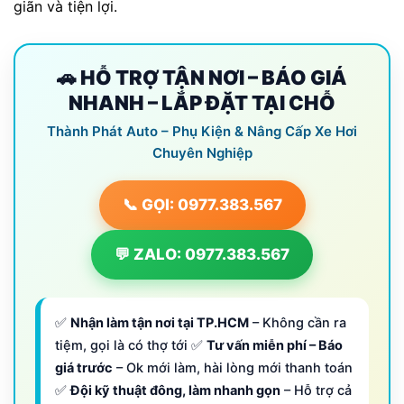
giãn và tiện lợi.
🚗 HỖ TRỢ TẬN NƠI – BÁO GIÁ
NHANH – LẮP ĐẶT TẠI CHỖ
Thành Phát Auto – Phụ Kiện & Nâng Cấp Xe Hơi
Chuyên Nghiệp
📞 GỌI: 0977.383.567
💬 ZALO: 0977.383.567
✅
Nhận làm tận nơi tại TP.HCM
– Không cần ra
tiệm, gọi là có thợ tới ✅
Tư vấn miễn phí – Báo
giá trước
– Ok mới làm, hài lòng mới thanh toán
✅
Đội kỹ thuật đông, làm nhanh gọn
– Hỗ trợ cả