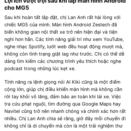
Lợi ích vượt trội sau khi lắp màn hình Android
cho MG5
Sau khi hoàn tất lắp đặt, chị Lan Anh rất hài lòng với
chiếc MG5 của mình. Màn hình Android Zestech đã
biến không gian nội thất xe trở nên hiện đại và tiện
nghi hơn hẳn. Các tính năng giải trí như xem YouTube,
nghe nhạc Spotify, lướt web đều hoạt động mượt mà,
không còn tình trạng giật lag như trước. Chị có thể dễ
dàng tìm kiếm các chương trình yêu thích hoặc nghe
podcast trong những lúc kẹt xe.
Tính năng ra lệnh giọng nói AI Kiki cũng là một điểm
cộng lớn, giúp chị điều khiển màn hình mà không cần
rời tay khỏi vô lăng, đảm bảo an toàn khi lái xe. Việc
tra cứu phạt nguội, tìm đường qua Google Maps hay
Navitel cũng trở nên nhanh chóng và chính xác hơn rất
nhiều. Chị Lan Anh chia sẻ rằng, giờ đây mỗi chuyến đi
không chỉ là di chuyển mà còn là một trải nghiệm thư