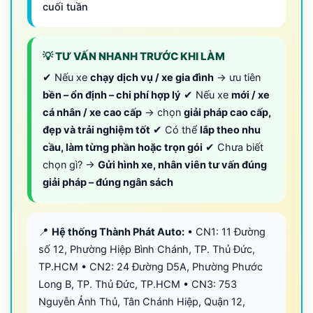
cuối tuần
💡 TƯ VẤN NHANH TRƯỚC KHI LÀM
✔ Nếu xe
chạy dịch vụ / xe gia đình
→ ưu tiên
bền – ổn định – chi phí hợp lý
✔ Nếu xe
mới / xe
cá nhân / xe cao cấp
→ chọn
giải pháp cao cấp,
đẹp và trải nghiệm tốt
✔ Có thể
lắp theo nhu
cầu, làm từng phần hoặc trọn gói
✔ Chưa biết
chọn gì? →
Gửi hình xe, nhân viên tư vấn đúng
giải pháp – đúng ngân sách
📍
Hệ thống Thành Phát Auto:
• CN1: 11 Đường
số 12, Phường Hiệp Bình Chánh, TP. Thủ Đức,
TP.HCM • CN2: 24 Đường D5A, Phường Phước
Long B, TP. Thủ Đức, TP.HCM • CN3: 753
Nguyễn Ảnh Thủ, Tân Chánh Hiệp, Quận 12,