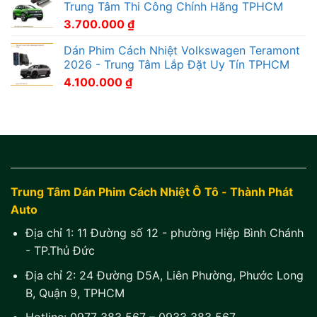
Trung Tâm Thi Công Chính Hãng TPHCM
3.700.000
₫
Dán Phim Cách Nhiệt Volkswagen Teramont
2026 - Trung Tâm Lắp Đặt Uy Tín TPHCM
4.100.000
₫
Trung Tâm Dán Phim Cách Nhiệt Ô Tô - Thành Phát
Auto
Địa chỉ 1:
11 Đường số 12 - phường Hiệp Bình Chánh
- TP.Thủ Đức
Địa chỉ 2:
24 Đường D5A, Liên Phường, Phước Long
B, Quận 9, TPHCM