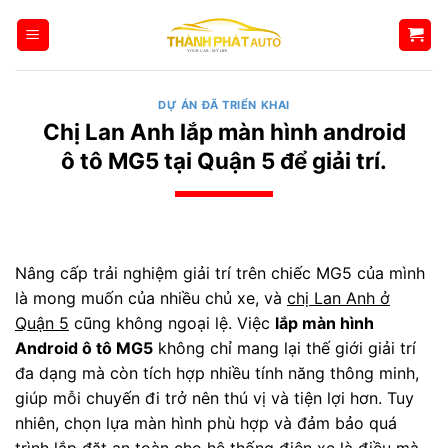
Bỏ
qua
nội
dung
DỰ ÁN ĐÃ TRIỂN KHAI
Chị Lan Anh lắp màn hình android
ô tô MG5 tại Quận 5 để giải trí.
Nâng cấp trải nghiệm giải trí trên chiếc MG5 của mình
là mong muốn của nhiều chủ xe, và
chị Lan Anh ở
Quận 5
cũng không ngoại lệ. Việc
lắp màn hình
Android ô tô MG5
không chỉ mang lại thế giới giải trí
đa dạng mà còn tích hợp nhiều tính năng thông minh,
giúp mỗi chuyến đi trở nên thú vị và tiện lợi hơn. Tuy
nhiên, chọn lựa màn hình phù hợp và đảm bảo quá
trình lắp đặt an toàn cho hệ thống điện xe là điều mà