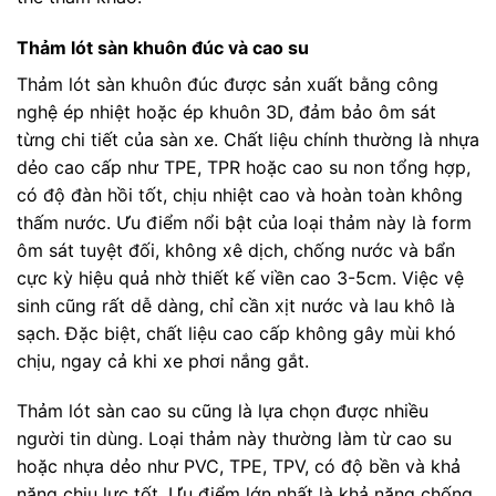
Thảm lót sàn khuôn đúc và cao su
Thảm lót sàn khuôn đúc được sản xuất bằng công
nghệ ép nhiệt hoặc ép khuôn 3D, đảm bảo ôm sát
từng chi tiết của sàn xe. Chất liệu chính thường là nhựa
dẻo cao cấp như TPE, TPR hoặc cao su non tổng hợp,
có độ đàn hồi tốt, chịu nhiệt cao và hoàn toàn không
thấm nước. Ưu điểm nổi bật của loại thảm này là form
ôm sát tuyệt đối, không xê dịch, chống nước và bẩn
cực kỳ hiệu quả nhờ thiết kế viền cao 3-5cm. Việc vệ
sinh cũng rất dễ dàng, chỉ cần xịt nước và lau khô là
sạch. Đặc biệt, chất liệu cao cấp không gây mùi khó
chịu, ngay cả khi xe phơi nắng gắt.
Thảm lót sàn cao su cũng là lựa chọn được nhiều
người tin dùng. Loại thảm này thường làm từ cao su
hoặc nhựa dẻo như PVC, TPE, TPV, có độ bền và khả
năng chịu lực tốt. Ưu điểm lớn nhất là khả năng chống