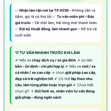
✅
Nhận làm tận nơi tại TP.HCM
– Không cần ra
tiệm, gọi là có thợ tới ✅
Tư vấn miễn phí – Báo
giá trước
– Ok mới làm, hài lòng mới thanh toán
✅
Đội kỹ thuật đông, làm nhanh gọn
– Hỗ trợ cả
cuối tuần
💡 TƯ VẤN NHANH TRƯỚC KHI LÀM
✔ Nếu xe
chạy dịch vụ / xe gia đình
→ ưu tiên
bền – ổn định – chi phí hợp lý
✔ Nếu xe
mới / xe
cá nhân / xe cao cấp
→ chọn
giải pháp cao cấp,
đẹp và trải nghiệm tốt
✔ Có thể
lắp theo nhu
cầu, làm từng phần hoặc trọn gói
✔ Chưa biết
chọn gì? →
Gửi hình xe, nhân viên tư vấn đúng
giải pháp – đúng ngân sách