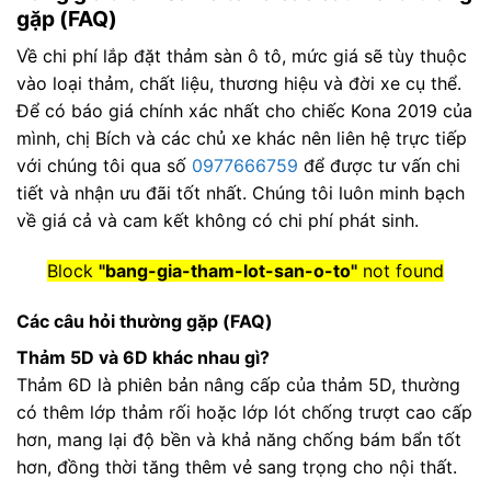
gặp (FAQ)
Về chi phí lắp đặt thảm sàn ô tô, mức giá sẽ tùy thuộc
vào loại thảm, chất liệu, thương hiệu và đời xe cụ thể.
Để có báo giá chính xác nhất cho chiếc Kona 2019 của
mình, chị Bích và các chủ xe khác nên liên hệ trực tiếp
với chúng tôi qua số
0977666759
để được tư vấn chi
tiết và nhận ưu đãi tốt nhất. Chúng tôi luôn minh bạch
về giá cả và cam kết không có chi phí phát sinh.
Block
"bang-gia-tham-lot-san-o-to"
not found
Các câu hỏi thường gặp (FAQ)
Thảm 5D và 6D khác nhau gì?
Thảm 6D là phiên bản nâng cấp của thảm 5D, thường
có thêm lớp thảm rối hoặc lớp lót chống trượt cao cấp
hơn, mang lại độ bền và khả năng chống bám bẩn tốt
hơn, đồng thời tăng thêm vẻ sang trọng cho nội thất.