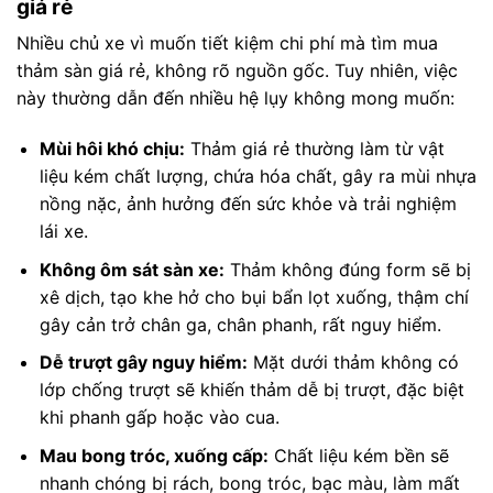
giá rẻ
Nhiều chủ xe vì muốn tiết kiệm chi phí mà tìm mua
thảm sàn giá rẻ, không rõ nguồn gốc. Tuy nhiên, việc
này thường dẫn đến nhiều hệ lụy không mong muốn:
Mùi hôi khó chịu:
Thảm giá rẻ thường làm từ vật
liệu kém chất lượng, chứa hóa chất, gây ra mùi nhựa
nồng nặc, ảnh hưởng đến sức khỏe và trải nghiệm
lái xe.
Không ôm sát sàn xe:
Thảm không đúng form sẽ bị
xê dịch, tạo khe hở cho bụi bẩn lọt xuống, thậm chí
gây cản trở chân ga, chân phanh, rất nguy hiểm.
Dễ trượt gây nguy hiểm:
Mặt dưới thảm không có
lớp chống trượt sẽ khiến thảm dễ bị trượt, đặc biệt
khi phanh gấp hoặc vào cua.
Mau bong tróc, xuống cấp:
Chất liệu kém bền sẽ
nhanh chóng bị rách, bong tróc, bạc màu, làm mất