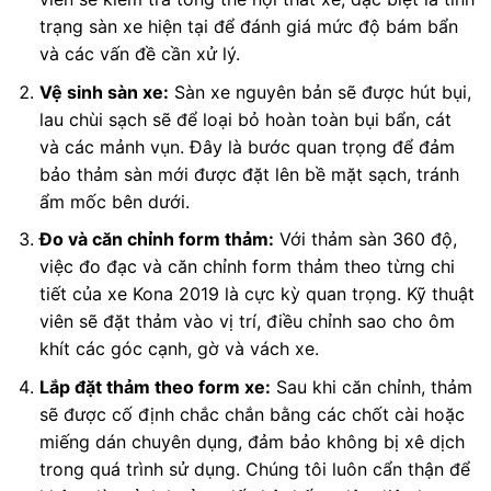
trạng sàn xe hiện tại để đánh giá mức độ bám bẩn
và các vấn đề cần xử lý.
Vệ sinh sàn xe:
Sàn xe nguyên bản sẽ được hút bụi,
lau chùi sạch sẽ để loại bỏ hoàn toàn bụi bẩn, cát
và các mảnh vụn. Đây là bước quan trọng để đảm
bảo thảm sàn mới được đặt lên bề mặt sạch, tránh
ẩm mốc bên dưới.
Đo và căn chỉnh form thảm:
Với thảm sàn 360 độ,
việc đo đạc và căn chỉnh form thảm theo từng chi
tiết của xe Kona 2019 là cực kỳ quan trọng. Kỹ thuật
viên sẽ đặt thảm vào vị trí, điều chỉnh sao cho ôm
khít các góc cạnh, gờ và vách xe.
Lắp đặt thảm theo form xe:
Sau khi căn chỉnh, thảm
sẽ được cố định chắc chắn bằng các chốt cài hoặc
miếng dán chuyên dụng, đảm bảo không bị xê dịch
trong quá trình sử dụng. Chúng tôi luôn cẩn thận để