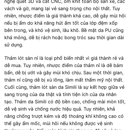
nghệ quét 3D và cắt CNC, ôm khít toàn bộ sàn xe, các
vách và gờ, mang lại vẻ sang trọng cho nội thất. Tuy
nhiên, nhược điểm là giá thành khá cao, dễ gây mùi hôi
nếu bị ẩm do khả năng hút ẩm tốt của lớp đệm xốp
bên trong, và khó vệ sinh, lâu khô. Bề mặt da PU cũng
khá mỏng, dễ bị rách hoặc bong tróc sau thời gian dài
sử dụng.
Thảm lót sàn nỉ là loại phổ biến nhất vì giá thành rẻ và
dễ mua. Tuy nhiên, nhược điểm của thảm nỉ là dễ bám
bẩn, dễ bị ướt và gây mùi khó chịu. Sau một thời gian,
thảm nỉ cũng dễ bị xù lông, làm mất thẩm mỹ nội thất.
Cuối cùng, thảm lót sàn da Simili là sự kết hợp giữa vẻ
sang trọng của da thật và tính tiện ích của da nhân
tạo. Thảm da Simili có độ bền cao, chống mài mòn tốt,
dễ vệ sinh và chống nước hiệu quả. Tuy nhiên, khả
năng chống trượt kém và độ thoáng khí không cao có
thể gây ẩm mốc, mùi hôi nếu không được vệ sinh