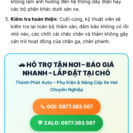
không làm ảnh hưởng đến hệ thống dây điện hay
các bộ phận khác dưới sàn xe.
Kiểm tra hoàn thiện:
Cuối cùng, kỹ thuật viên sẽ
kiểm tra lại toàn bộ thảm sàn, đảm bảo không có lỗi
nhỏ nào, các chốt cài chắc chắn và thảm không gây
cản trở hoạt động của chân ga, chân phanh.
🚗 HỖ TRỢ TẬN NƠI – BÁO GIÁ
NHANH – LẮP ĐẶT TẠI CHỖ
Thành Phát Auto – Phụ Kiện & Nâng Cấp Xe Hơi
Chuyên Nghiệp
📞 GỌI: 0977.383.567
💬 ZALO: 0977.383.567