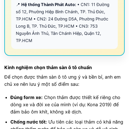
📍
Hệ thống Thành Phát Auto:
• CN1: 11 Đường
số 12, Phường Hiệp Bình Chánh, TP. Thủ Đức,
TP.HCM • CN2: 24 Đường D5A, Phường Phước
Long B, TP. Thủ Đức, TP.HCM • CN3: 753
Nguyễn Ảnh Thủ, Tân Chánh Hiệp, Quận 12,
TP.HCM
Kinh nghiệm chọn thảm sàn ô tô chuẩn
Để chọn được thảm sàn ô tô ưng ý và bền bỉ, anh em
chủ xe nên lưu ý một số điểm sau:
Đúng form xe:
Chọn thảm được thiết kế riêng cho
dòng xe và đời xe của mình (ví dụ: Kona 2019) để
đảm bảo ôm khít, không xê dịch.
Chống nước tốt:
Ưu tiên các loại thảm có khả năng
chống thấm nước để bảo vệ sàn xe và dễ vệ sinh.