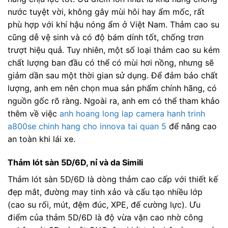
nước tuyệt vời, không gây mùi hôi hay ẩm mốc, rất
phù hợp với khí hậu nóng ẩm ở Việt Nam. Thảm cao su
cũng dễ vệ sinh và có độ bám dính tốt, chống trơn
trượt hiệu quả. Tuy nhiên, một số loại thảm cao su kém
chất lượng ban đầu có thể có mùi hơi nồng, nhưng sẽ
giảm dần sau một thời gian sử dụng. Để đảm bảo chất
lượng, anh em nên chọn mua sản phẩm chính hãng, có
nguồn gốc rõ ràng. Ngoài ra, anh em có thể tham khảo
thêm về việc
anh hoang long lap camera hanh trinh
a800se chinh hang cho innova tai quan 5
để nâng cao
an toàn khi lái xe.
Thảm lót sàn 5D/6D, nỉ và da Simili
Thảm lót sàn 5D/6D là dòng thảm cao cấp với thiết kế
đẹp mắt, đường may tinh xảo và cấu tạo nhiều lớp
(cao su rối, mút, đệm đúc, XPE, đế cường lực). Ưu
điểm của thảm 5D/6D là độ vừa vặn cao nhờ công