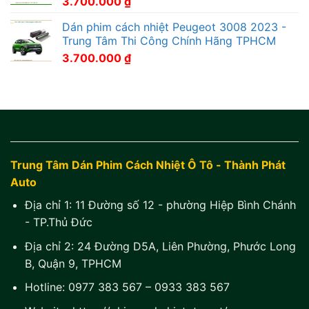
3.700.000
₫
Dán phim cách nhiệt Peugeot 3008 2023 -
Trung Tâm Thi Công Chính Hãng TPHCM
3.700.000
₫
Trung Tâm Dán Phim Cách Nhiệt Ô Tô - Thành Phát
Auto
Địa chỉ 1:
11 Đường số 12 - phường Hiệp Bình Chánh
- TP.Thủ Đức
Địa chỉ 2:
24 Đường D5A, Liên Phường, Phước Long
B, Quận 9, TPHCM
Hotline:
0977 383 567
–
0933 383 567