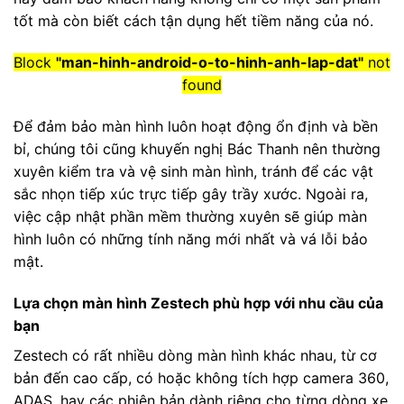
tốt mà còn biết cách tận dụng hết tiềm năng của nó.
Block
"man-hinh-android-o-to-hinh-anh-lap-dat"
not
found
Để đảm bảo màn hình luôn hoạt động ổn định và bền
bỉ, chúng tôi cũng khuyến nghị Bác Thanh nên thường
xuyên kiểm tra và vệ sinh màn hình, tránh để các vật
sắc nhọn tiếp xúc trực tiếp gây trầy xước. Ngoài ra,
việc cập nhật phần mềm thường xuyên sẽ giúp màn
hình luôn có những tính năng mới nhất và vá lỗi bảo
mật.
Lựa chọn màn hình Zestech phù hợp với nhu cầu của
bạn
Zestech có rất nhiều dòng màn hình khác nhau, từ cơ
bản đến cao cấp, có hoặc không tích hợp camera 360,
ADAS, hay các phiên bản dành riêng cho từng dòng xe