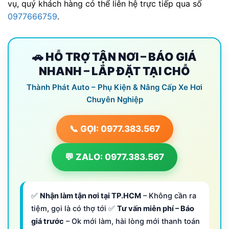
vụ, quý khách hàng có thể liên hệ trực tiếp qua số
0977666759
.
🚗 HỖ TRỢ TẬN NƠI – BÁO GIÁ
NHANH – LẮP ĐẶT TẠI CHỖ
Thành Phát Auto – Phụ Kiện & Nâng Cấp Xe Hơi
Chuyên Nghiệp
📞 GỌI: 0977.383.567
💬 ZALO: 0977.383.567
✅
Nhận làm tận nơi tại TP.HCM
– Không cần ra
tiệm, gọi là có thợ tới ✅
Tư vấn miễn phí – Báo
giá trước
– Ok mới làm, hài lòng mới thanh toán