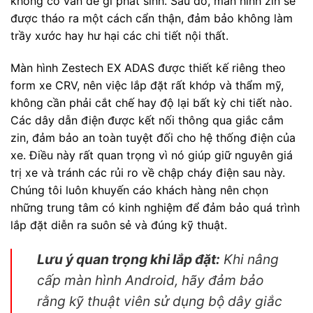
không có vấn đề gì phát sinh. Sau đó, màn hình zin sẽ
được tháo ra một cách cẩn thận, đảm bảo không làm
trầy xước hay hư hại các chi tiết nội thất.
Màn hình Zestech EX ADAS được thiết kế riêng theo
form xe CRV, nên việc lắp đặt rất khớp và thẩm mỹ,
không cần phải cắt chế hay độ lại bất kỳ chi tiết nào.
Các dây dẫn điện được kết nối thông qua giắc cắm
zin, đảm bảo an toàn tuyệt đối cho hệ thống điện của
xe. Điều này rất quan trọng vì nó giúp giữ nguyên giá
trị xe và tránh các rủi ro về chập cháy điện sau này.
Chúng tôi luôn khuyến cáo khách hàng nên chọn
những trung tâm có kinh nghiệm để đảm bảo quá trình
lắp đặt diễn ra suôn sẻ và đúng kỹ thuật.
Lưu ý quan trọng khi lắp đặt:
Khi nâng
cấp màn hình Android, hãy đảm bảo
rằng kỹ thuật viên sử dụng bộ dây giắc