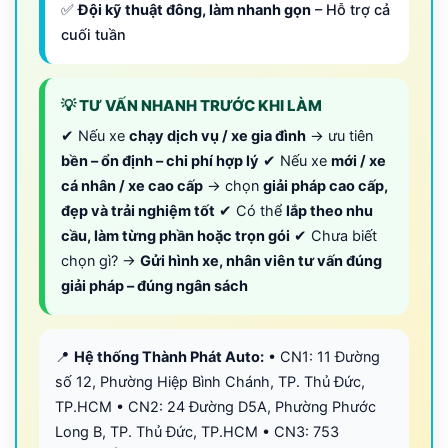
✅
Đội kỹ thuật đông, làm nhanh gọn
– Hỗ trợ cả
cuối tuần
💡 TƯ VẤN NHANH TRƯỚC KHI LÀM
✔ Nếu xe
chạy dịch vụ / xe gia đình
→ ưu tiên
bền – ổn định – chi phí hợp lý
✔ Nếu xe
mới / xe
cá nhân / xe cao cấp
→ chọn
giải pháp cao cấp,
đẹp và trải nghiệm tốt
✔ Có thể
lắp theo nhu
cầu, làm từng phần hoặc trọn gói
✔ Chưa biết
chọn gì? →
Gửi hình xe, nhân viên tư vấn đúng
giải pháp – đúng ngân sách
📍
Hệ thống Thành Phát Auto:
• CN1: 11 Đường
số 12, Phường Hiệp Bình Chánh, TP. Thủ Đức,
TP.HCM • CN2: 24 Đường D5A, Phường Phước
Long B, TP. Thủ Đức, TP.HCM • CN3: 753