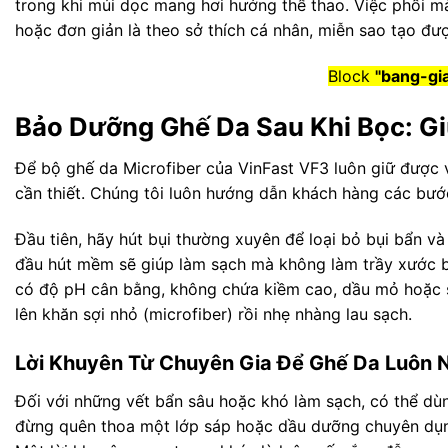
trong khi múi dọc mang hơi hướng thể thao. Việc phối 
hoặc đơn giản là theo sở thích cá nhân, miễn sao tạo đư
Block
"bang-gi
Bảo Dưỡng Ghế Da Sau Khi Bọc: Gi
Để bộ ghế da Microfiber của VinFast VF3 luôn giữ được 
cần thiết. Chúng tôi luôn hướng dẫn khách hàng các bướ
Đầu tiên, hãy hút bụi thường xuyên để loại bỏ bụi bẩn và
đầu hút mềm sẽ giúp làm sạch mà không làm trầy xước bề
có độ pH cân bằng, không chứa kiềm cao, dầu mỏ hoặc sáp
lên khăn sợi nhỏ (microfiber) rồi nhẹ nhàng lau sạch.
Lời Khuyên Từ Chuyên Gia Để Ghế Da Luôn 
Đối với những vết bẩn sâu hoặc khó làm sạch, có thể dùn
đừng quên thoa một lớp sáp hoặc dầu dưỡng chuyên dụng