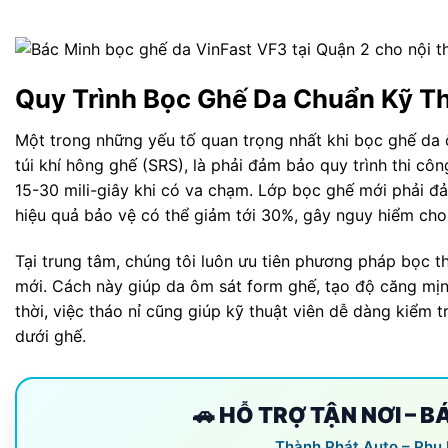
Quy Trình Bọc Ghế Da Chuẩn Kỹ Th
Một trong những yếu tố quan trọng nhất khi bọc ghế da ô
túi khí hông ghế (SRS), là phải đảm bảo quy trình thi cô
15-30 mili-giây khi có va chạm. Lớp bọc ghế mới phải đảm
hiệu quả bảo vệ có thể giảm tới 30%, gây nguy hiểm cho
Tại trung tâm, chúng tôi luôn ưu tiên phương pháp bọc th
mới. Cách này giúp da ôm sát form ghế, tạo độ căng mị
thời, việc tháo nỉ cũng giúp kỹ thuật viên dễ dàng kiểm
dưới ghế.
🚗 HỖ TRỢ TẬN NƠI – 
Thành Phát Auto – Phụ