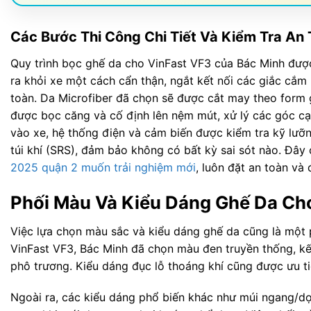
Các Bước Thi Công Chi Tiết Và Kiểm Tra An
Quy trình bọc ghế da cho VinFast VF3 của Bác Minh được 
ra khỏi xe một cách cẩn thận, ngắt kết nối các giắc cắm 
toàn. Da Microfiber đã chọn sẽ được cắt may theo form g
được bọc căng và cố định lên nệm mút, xử lý các góc cạ
vào xe, hệ thống điện và cảm biến được kiểm tra kỹ lưỡn
túi khí (SRS), đảm bảo không có bất kỳ sai sót nào. Đây 
2025 quận 2 muốn trải nghiệm mới
, luôn đặt an toàn và
Phối Màu Và Kiểu Dáng Ghế Da Ch
Việc lựa chọn màu sắc và kiểu dáng ghế da cũng là một p
VinFast VF3, Bác Minh đã chọn màu đen truyền thống, k
phô trương. Kiểu dáng đục lỗ thoáng khí cũng được ưu t
Ngoài ra, các kiểu dáng phổ biến khác như múi ngang/dọ