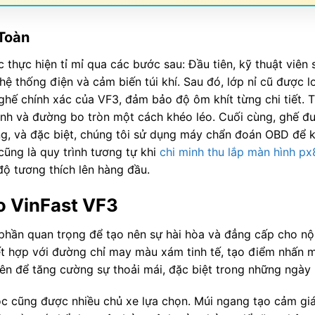
 Toàn
thực hiện tỉ mỉ qua các bước sau: Đầu tiên, kỹ thuật viên 
hệ thống điện và cảm biến túi khí. Sau đó, lớp nỉ cũ được l
hế chính xác của VF3, đảm bảo độ ôm khít từng chi tiết. T
nh và đường bo tròn một cách khéo léo. Cuối cùng, ghế đượ
g, và đặc biệt, chúng tôi sử dụng máy chẩn đoán OBD để ki
cũng là quy trình tương tự khi
chi minh thu lắp màn hình p
 độ tương thích lên hàng đầu.
o VinFast VF3
hần quan trọng để tạo nên sự hài hòa và đẳng cấp cho nội 
ết hợp với đường chỉ may màu xám tinh tế, tạo điểm nhấn
iên để tăng cường sự thoải mái, đặc biệt trong những ngày
c cũng được nhiều chủ xe lựa chọn. Múi ngang tạo cảm giác