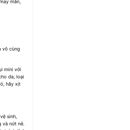
 may mắn,
à vô cùng
.
i mini với
ho da, loại
ó, hãy xịt
vệ sinh,
 và nứt nẻ.