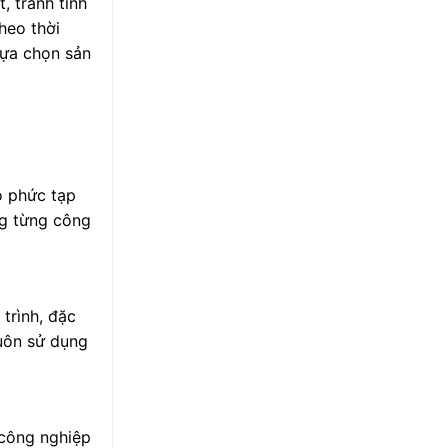
, tránh tình
heo thời
 lựa chọn sản
ộ phức tạp
ng từng công
trình, đặc
luôn sử dụng
 công nghiệp