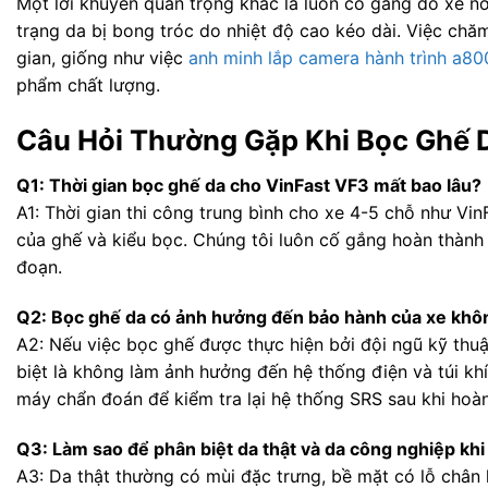
Một lời khuyên quan trọng khác là luôn cố gắng đỗ xe nơ
trạng da bị bong tróc do nhiệt độ cao kéo dài. Việc ch
gian, giống như việc
anh minh lắp camera hành trình a800
phẩm chất lượng.
Câu Hỏi Thường Gặp Khi Bọc Ghế 
Q1: Thời gian bọc ghế da cho VinFast VF3 mất bao lâu?
A1: Thời gian thi công trung bình cho xe 4-5 chỗ như Vi
của ghế và kiểu bọc. Chúng tôi luôn cố gắng hoàn thành
đoạn.
Q2: Bọc ghế da có ảnh hưởng đến bảo hành của xe khô
A2: Nếu việc bọc ghế được thực hiện bởi đội ngũ kỹ thuậ
biệt là không làm ảnh hưởng đến hệ thống điện và túi kh
máy chẩn đoán để kiểm tra lại hệ thống SRS sau khi hoàn
Q3: Làm sao để phân biệt da thật và da công nghiệp khi
A3: Da thật thường có mùi đặc trưng, bề mặt có lỗ chân 