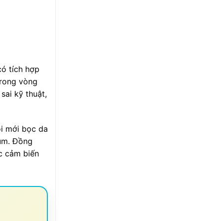
có tích hợp
trong vòng
sai kỹ thuật,
ồi mới bọc da
rùm. Đồng
ác cảm biến