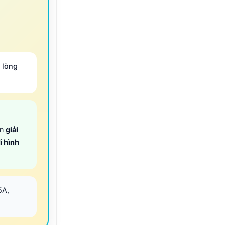
 lòng
ọn
giải
i hình
5A,