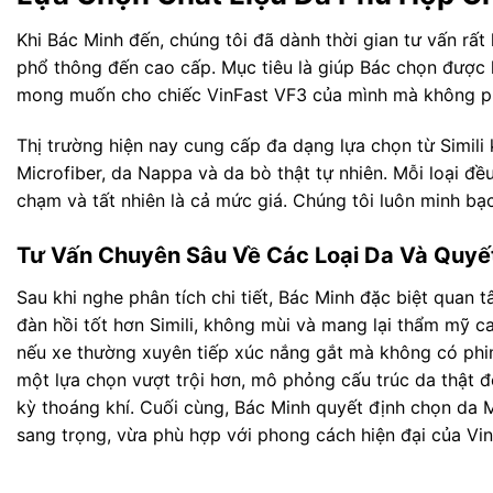
Khi Bác Minh đến, chúng tôi đã dành thời gian tư vấn rất 
phổ thông đến cao cấp. Mục tiêu là giúp Bác chọn được 
mong muốn cho chiếc VinFast VF3 của mình mà không phá
Thị trường hiện nay cung cấp đa dạng lựa chọn từ Simili
Microfiber, da Nappa và da bò thật tự nhiên. Mỗi loại đ
chạm và tất nhiên là cả mức giá. Chúng tôi luôn minh bạ
Tư Vấn Chuyên Sâu Về Các Loại Da Và Quyế
Sau khi nghe phân tích chi tiết, Bác Minh đặc biệt quan
đàn hồi tốt hơn Simili, không mùi và mang lại thẩm mỹ ca
nếu xe thường xuyên tiếp xúc nắng gắt mà không có phim c
một lựa chọn vượt trội hơn, mô phỏng cấu trúc da thật 
kỳ thoáng khí. Cuối cùng, Bác Minh quyết định chọn da 
sang trọng, vừa phù hợp với phong cách hiện đại của Vi