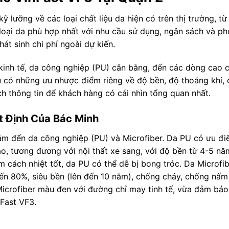
kỹ lưỡng về các loại chất liệu da hiện có trên thị trường, t
loại da phù hợp nhất với nhu cầu sử dụng, ngân sách và p
t sinh chi phí ngoài dự kiến.
 kinh tế, da công nghiệp (PU) cân bằng, đến các dòng cao 
ều có những ưu nhược điểm riêng về độ bền, độ thoáng khí,
ch thông tin để khách hàng có cái nhìn tổng quan nhất.
t Định Của Bác Minh
 tâm đến da công nghiệp (PU) và Microfiber. Da PU có ưu 
o, tương đương với nội thất xe sang, với độ bền từ 4-5 năm
ách nhiệt tốt, da PU có thể dễ bị bong tróc. Da Microfiber
đến 80%, siêu bền (lên đến 10 năm), chống cháy, chống nấ
Microfiber màu đen với đường chỉ may tinh tế, vừa đảm bảo
nFast VF3.