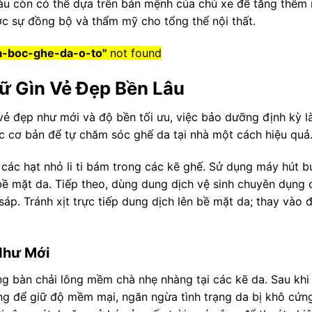
màu còn có thể dựa trên bản mệnh của chủ xe để tăng thêm
ợc sự đồng bộ và thẩm mỹ cho tổng thể nội thất.
a-boc-ghe-da-o-to"
not found
ữ Gìn Vẻ Đẹp Bền Lâu
vẻ đẹp như mới và độ bền tối ưu, việc bảo dưỡng định kỳ l
c cơ bản để tự chăm sóc ghế da tại nhà một cách hiệu quả
 các hạt nhỏ li ti bám trong các kẽ ghế. Sử dụng máy hút bụ
 mặt da. Tiếp theo, dùng dung dịch vệ sinh chuyên dụng c
. Tránh xịt trực tiếp dung dịch lên bề mặt da; thay vào đ
Như Mới
g bàn chải lông mềm chà nhẹ nhàng tại các kẽ da. Sau khi 
 để giữ độ mềm mại, ngăn ngừa tình trạng da bị khô cứng