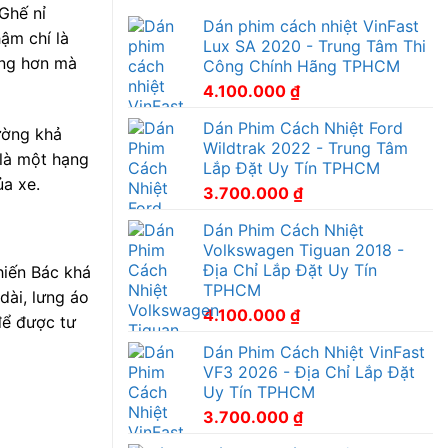
Ghế nỉ
Dán phim cách nhiệt VinFast
ậm chí là
Lux SA 2020 - Trung Tâm Thi
ọng hơn mà
Công Chính Hãng TPHCM
4.100.000
₫
Dán Phim Cách Nhiệt Ford
cường khả
Wildtrak 2022 - Trung Tâm
 là một hạng
Lắp Đặt Uy Tín TPHCM
ủa xe.
3.700.000
₫
Dán Phim Cách Nhiệt
Volkswagen Tiguan 2018 -
Địa Chỉ Lắp Đặt Uy Tín
khiến Bác khá
TPHCM
dài, lưng áo
4.100.000
₫
để được tư
Dán Phim Cách Nhiệt VinFast
VF3 2026 - Địa Chỉ Lắp Đặt
Uy Tín TPHCM
3.700.000
₫