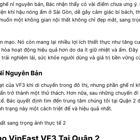
ghế nỉ nguyên bản, Bác nhận thấy có vài điểm chưa ưng ý. 
iện khí hậu nóng ẩm ở Sài Gòn, dễ gây cảm giác bí bách, th
 muốn một không gian nội thất không chỉ đẹp mắt, sang tr
n mạo. Nó còn mang lại nhiều lợi ích thiết thực như tăng 
hòa hoạt động hiệu quả hơn do da ít giữ nhiệt và ẩm. Đây
 trải nghiệm lái, sức khỏe người dùng và giá trị bền vững c
Nỉ Nguyên Bản
 hoạt của VF3 khi di chuyển trong đô thị, nhưng phần ghế nỉ 
bẩn trở thành một thử thách. Hơn nữa, sau những chuyến đi 
ể. Bác quyết định tìm đến trung tâm chúng tôi tại Quận 2 
h trạng này một cách triệt để và hiệu quả nhất.
o VinFast VF3 Tại Quận 2