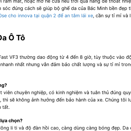
i râm mát, hoặc mở hé cửa nếu trời quá nắng để thoát nhiệt
ăm sóc đúng cách sẽ giúp bộ ghế da của Bác Minh bền đẹp t
se cho innova tại quận 2 để an tâm lái xe
, cần sự tỉ mỉ và
Da Ô Tô
nFast VF3 thường dao động từ 4 đến 8 giờ, tùy thuộc vào đ
 nhanh nhất nhưng vẫn đảm bảo chất lượng và sự tỉ mỉ tro
ng?
t viên chuyên nghiệp, có kinh nghiệm và tuân thủ đúng quy 
í, thì sẽ không ảnh hưởng đến bảo hành của xe. Chúng tôi 
 tất.
 lựa chọn?
lông li ti và độ đàn hồi cao, càng dùng càng bóng đẹp. Da