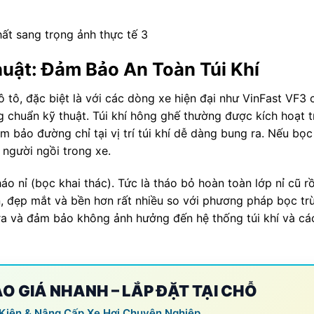
uật: Đảm Bảo An Toàn Túi Khí
 tô, đặc biệt là với các dòng xe hiện đại như VinFast VF3 
ng chuẩn kỹ thuật. Túi khí hông ghế thường được kích hoạt 
 bảo đường chỉ tại vị trí túi khí dễ dàng bung ra. Nếu bọc 
 người ngồi trong xe.
áo nỉ (bọc khai thác). Tức là tháo bỏ hoàn toàn lớp nỉ cũ r
n, đẹp mắt và bền hơn rất nhiều so với phương pháp bọc t
 tra và đảm bảo không ảnh hưởng đến hệ thống túi khí và c
BÁO GIÁ NHANH – LẮP ĐẶT TẠI CHỖ
 Kiện & Nâng Cấp Xe Hơi Chuyên Nghiệp