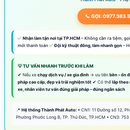
📞 GỌI: 0977.383.
✅
Nhận làm tận nơi tại TP.HCM
– Không cần ra tiệm, gọi
mới thanh toán ✅
Đội kỹ thuật đông, làm nhanh gọn
– H
💡 TƯ VẤN NHANH TRƯỚC KHI LÀM
✔ Nếu xe
chạy dịch vụ / xe gia đình
→ ưu tiên
bền – ổn đ
pháp cao cấp, đẹp và trải nghiệm tốt
✔ Có thể
lắp theo
xe, nhân viên tư vấn đúng giải pháp – đúng ngân sách
📍
Hệ thống Thành Phát Auto:
• CN1: 11 Đường số 12, P
Phường Phước Long B, TP. Thủ Đức, TP.HCM • CN3: 753