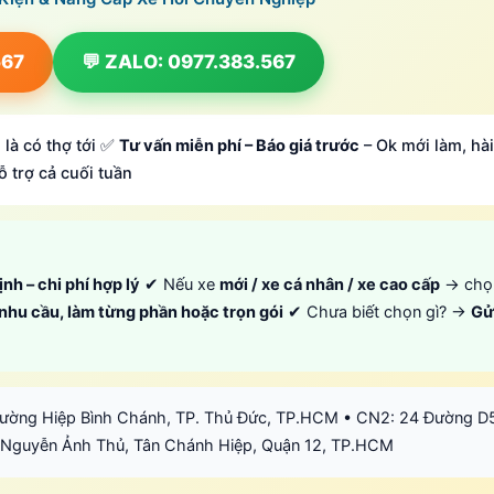
567
💬 ZALO: 0977.383.567
 là có thợ tới ✅
Tư vấn miễn phí – Báo giá trước
– Ok mới làm, hài
ỗ trợ cả cuối tuần
ịnh – chi phí hợp lý
✔ Nếu xe
mới / xe cá nhân / xe cao cấp
→ ch
 nhu cầu, làm từng phần hoặc trọn gói
✔ Chưa biết chọn gì? →
Gử
hường Hiệp Bình Chánh, TP. Thủ Đức, TP.HCM • CN2: 24 Đường D
 Nguyễn Ảnh Thủ, Tân Chánh Hiệp, Quận 12, TP.HCM