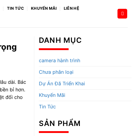
H
TIN TỨC
KHUYẾN MÃI
LIÊN HỆ
DANH MỤC
trọng
camera hành trình
Chưa phân loại
lâu dài. Bác
Dự Án Đã Triển Khai
 bền bỉ hơn.
Khuyến Mãi
ệt đối cho
Tin Tức
SẢN PHẨM