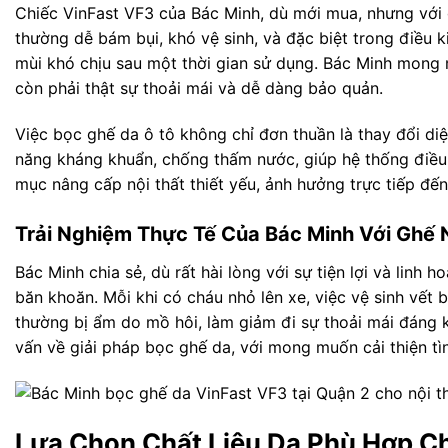
Chiếc VinFast VF3 của Bác Minh, dù mới mua, nhưng với 
thường dễ bám bụi, khó vệ sinh, và đặc biệt trong điều k
mùi khó chịu sau một thời gian sử dụng. Bác Minh mong
còn phải thật sự thoải mái và dễ dàng bảo quản.
Việc bọc ghế da ô tô không chỉ đơn thuần là thay đổi diệ
năng kháng khuẩn, chống thấm nước, giúp hệ thống điều 
mục nâng cấp nội thất thiết yếu, ảnh hưởng trực tiếp đến
Trải Nghiệm Thực Tế Của Bác Minh Với Ghế 
Bác Minh chia sẻ, dù rất hài lòng với sự tiện lợi và linh
băn khoăn. Mỗi khi có cháu nhỏ lên xe, việc vệ sinh vết 
thường bị ẩm do mồ hôi, làm giảm đi sự thoải mái đáng k
vấn về giải pháp bọc ghế da, với mong muốn cải thiện tìn
Lựa Chọn Chất Liệu Da Phù Hợp Ch