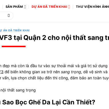
Ô
SẢN PHẨM
DỰ ÁN ĐÃ TRIỂN KHAI
THƯ VIỆN HÌNH ẢN
Ự ÁN ĐÃ TRIỂN KHAI
VF3 tại Quận 2 cho nội thất sang 
 đẹp mà còn là đầu tư vào sự thoải mái và giá trị sử dụng 
F3
để biến không gian xe trở nên
sang trọng
, dễ vệ sinh và
tư vấn, lựa chọn chất liệu đến thi công, đảm bảo an toàn tuy
 Sao Bọc Ghế Da Lại Cần Thiết?