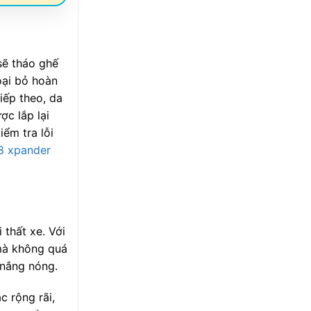
sẽ tháo ghế
oại bỏ hoàn
iếp theo, da
c lắp lại
ểm tra lỗi
x8 xpander
thất xe. Với
 mà không quá
 nắng nóng.
 rộng rãi,