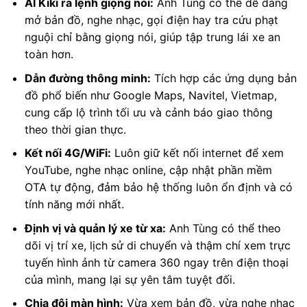
AI Kiki ra lệnh giọng nói:
Anh Tùng có thể dễ dàng
mở bản đồ, nghe nhạc, gọi điện hay tra cứu phạt
nguội chỉ bằng giọng nói, giúp tập trung lái xe an
toàn hơn.
Dẫn đường thông minh:
Tích hợp các ứng dụng bản
đồ phổ biến như Google Maps, Navitel, Vietmap,
cung cấp lộ trình tối ưu và cảnh báo giao thông
theo thời gian thực.
Kết nối 4G/WiFi:
Luôn giữ kết nối internet để xem
YouTube, nghe nhạc online, cập nhật phần mềm
OTA tự động, đảm bảo hệ thống luôn ổn định và có
tính năng mới nhất.
Định vị và quản lý xe từ xa:
Anh Tùng có thể theo
dõi vị trí xe, lịch sử di chuyển và thậm chí xem trực
tuyến hình ảnh từ camera 360 ngay trên điện thoại
của mình, mang lại sự yên tâm tuyệt đối.
Chia đôi màn hình:
Vừa xem bản đồ, vừa nghe nhạc