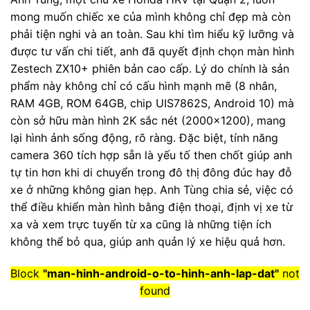
mong muốn chiếc xe của mình không chỉ đẹp mà còn
phải tiện nghi và an toàn. Sau khi tìm hiểu kỹ lưỡng và
được tư vấn chi tiết, anh đã quyết định chọn màn hình
Zestech ZX10+ phiên bản cao cấp. Lý do chính là sản
phẩm này không chỉ có cấu hình mạnh mẽ (8 nhân,
RAM 4GB, ROM 64GB, chip UIS7862S, Android 10) mà
còn sở hữu màn hình 2K sắc nét (2000×1200), mang
lại hình ảnh sống động, rõ ràng. Đặc biệt, tính năng
camera 360 tích hợp sẵn là yếu tố then chốt giúp anh
tự tin hơn khi di chuyển trong đô thị đông đúc hay đỗ
xe ở những không gian hẹp. Anh Tùng chia sẻ, việc có
thể điều khiển màn hình bằng điện thoại, định vị xe từ
xa và xem trực tuyến từ xa cũng là những tiện ích
không thể bỏ qua, giúp anh quản lý xe hiệu quả hơn.
Block
"man-hinh-android-o-to-hinh-anh-lap-dat"
not
found