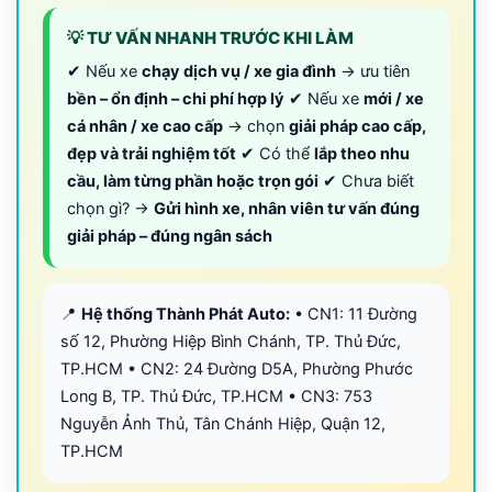
💡 TƯ VẤN NHANH TRƯỚC KHI LÀM
✔ Nếu xe
chạy dịch vụ / xe gia đình
→ ưu tiên
bền – ổn định – chi phí hợp lý
✔ Nếu xe
mới / xe
cá nhân / xe cao cấp
→ chọn
giải pháp cao cấp,
đẹp và trải nghiệm tốt
✔ Có thể
lắp theo nhu
cầu, làm từng phần hoặc trọn gói
✔ Chưa biết
chọn gì? →
Gửi hình xe, nhân viên tư vấn đúng
giải pháp – đúng ngân sách
📍
Hệ thống Thành Phát Auto:
• CN1: 11 Đường
số 12, Phường Hiệp Bình Chánh, TP. Thủ Đức,
TP.HCM • CN2: 24 Đường D5A, Phường Phước
Long B, TP. Thủ Đức, TP.HCM • CN3: 753
Nguyễn Ảnh Thủ, Tân Chánh Hiệp, Quận 12,
TP.HCM