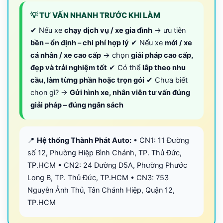
💡 TƯ VẤN NHANH TRƯỚC KHI LÀM
✔ Nếu xe
chạy dịch vụ / xe gia đình
→ ưu tiên
bền – ổn định – chi phí hợp lý
✔ Nếu xe
mới / xe
cá nhân / xe cao cấp
→ chọn
giải pháp cao cấp,
đẹp và trải nghiệm tốt
✔ Có thể
lắp theo nhu
cầu, làm từng phần hoặc trọn gói
✔ Chưa biết
chọn gì? →
Gửi hình xe, nhân viên tư vấn đúng
giải pháp – đúng ngân sách
📍
Hệ thống Thành Phát Auto:
• CN1: 11 Đường
số 12, Phường Hiệp Bình Chánh, TP. Thủ Đức,
TP.HCM • CN2: 24 Đường D5A, Phường Phước
Long B, TP. Thủ Đức, TP.HCM • CN3: 753
Nguyễn Ảnh Thủ, Tân Chánh Hiệp, Quận 12,
TP.HCM