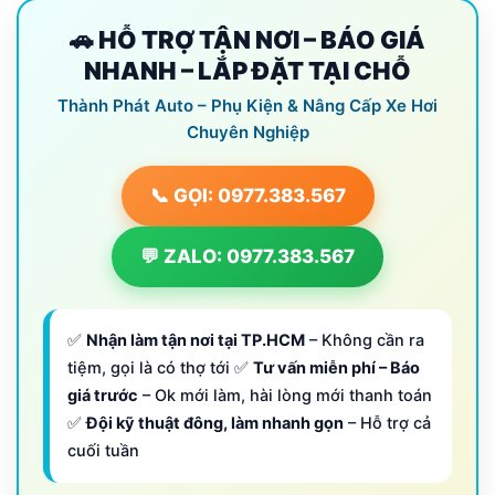
🚗 HỖ TRỢ TẬN NƠI – BÁO GIÁ
NHANH – LẮP ĐẶT TẠI CHỖ
Thành Phát Auto – Phụ Kiện & Nâng Cấp Xe Hơi
Chuyên Nghiệp
📞 GỌI: 0977.383.567
💬 ZALO: 0977.383.567
✅
Nhận làm tận nơi tại TP.HCM
– Không cần ra
tiệm, gọi là có thợ tới ✅
Tư vấn miễn phí – Báo
giá trước
– Ok mới làm, hài lòng mới thanh toán
✅
Đội kỹ thuật đông, làm nhanh gọn
– Hỗ trợ cả
cuối tuần