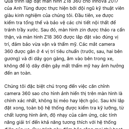
Quá trình lắp đặt màn hình Z18 360 cho Innova 2017
của Anh Tùng được thực hiện bởi đội ngũ kỹ thuật viên
giàu kinh nghiệm của chúng tôi. Đầu tiên, xe được
kiểm tra tổng thể và bảo vệ các chi tiết nội thất để
tránh trầy xước. Sau đó, màn hình zin được tháo ra cẩn
thận, và màn hình Z18 360 được lắp đặt vào đúng vị
trí, đảm bảo vừa vặn và thẩm mỹ. Các mắt camera
360 được gắn ở 4 vị trí tiêu chuẩn (trước, sau, hai bên
gương) và đi dây gọn gàng, âm vào bên trong xe,
không để lộ dây điện gây mất thẩm mỹ hay ảnh hưởng
đến an toàn.
Chúng tôi đặc biệt chú trọng đến việc căn chỉnh
camera 360 sao cho hình ảnh hiển thị trên màn hình là
chính xác nhất, không bị méo hay lệch góc. Sau khi lắp
đặt xong, toàn bộ hệ thống được kiểm tra kỹ lưỡng, từ
chất lượng hình ảnh, độ nhạy của cảm ứng, các tính
năng giải trí đến khả năng tương thích với hệ thống