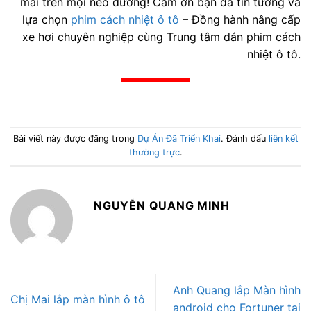
mái trên mọi nẻo đường! Cảm ơn bạn đã tin tưởng và
lựa chọn
phim cách nhiệt ô tô
– Đồng hành nâng cấp
xe hơi chuyên nghiệp cùng Trung tâm dán phim cách
nhiệt ô tô.
Bài viết này được đăng trong
Dự Án Đã Triển Khai
. Đánh dấu
liên kết
thường trực
.
NGUYỄN QUANG MINH
Anh Quang lắp Màn hình
Chị Mai lắp màn hình ô tô
android cho Fortuner tại