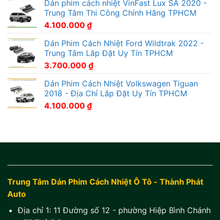
Dán phim cách nhiệt VinFast Lux SA 2020 -
Trung Tâm Thi Công Chính Hãng TPHCM
4.100.000
₫
Dán Phim Cách Nhiệt Ford Wildtrak 2022 -
Trung Tâm Lắp Đặt Uy Tín TPHCM
3.700.000
₫
Dán Phim Cách Nhiệt Volkswagen Tiguan
2018 - Địa Chỉ Lắp Đặt Uy Tín TPHCM
4.100.000
₫
Trung Tâm Dán Phim Cách Nhiệt Ô Tô - Thành Phát
Auto
Địa chỉ 1:
11 Đường số 12 - phường Hiệp Bình Chánh