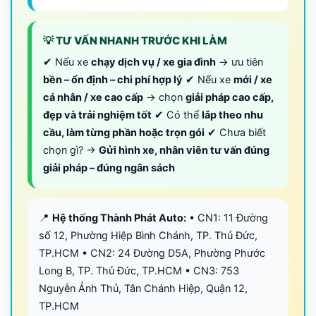
💡 TƯ VẤN NHANH TRƯỚC KHI LÀM
✔ Nếu xe
chạy dịch vụ / xe gia đình
→ ưu tiên
bền – ổn định – chi phí hợp lý
✔ Nếu xe
mới / xe
cá nhân / xe cao cấp
→ chọn
giải pháp cao cấp,
đẹp và trải nghiệm tốt
✔ Có thể
lắp theo nhu
cầu, làm từng phần hoặc trọn gói
✔ Chưa biết
chọn gì? →
Gửi hình xe, nhân viên tư vấn đúng
giải pháp – đúng ngân sách
📍
Hệ thống Thành Phát Auto:
• CN1: 11 Đường
số 12, Phường Hiệp Bình Chánh, TP. Thủ Đức,
TP.HCM • CN2: 24 Đường D5A, Phường Phước
Long B, TP. Thủ Đức, TP.HCM • CN3: 753
Nguyễn Ảnh Thủ, Tân Chánh Hiệp, Quận 12,
TP.HCM