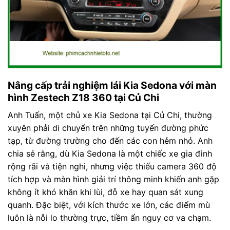
Nâng cấp trải nghiệm lái Kia Sedona với màn
hình Zestech Z18 360 tại Củ Chi
Anh Tuấn, một chủ xe Kia Sedona tại Củ Chi, thường
xuyên phải di chuyển trên những tuyến đường phức
tạp, từ đường trường cho đến các con hẻm nhỏ. Anh
chia sẻ rằng, dù Kia Sedona là một chiếc xe gia đình
rộng rãi và tiện nghi, nhưng việc thiếu camera 360 độ
tích hợp và màn hình giải trí thông minh khiến anh gặp
không ít khó khăn khi lùi, đỗ xe hay quan sát xung
quanh. Đặc biệt, với kích thước xe lớn, các điểm mù
luôn là nỗi lo thường trực, tiềm ẩn nguy cơ va chạm.