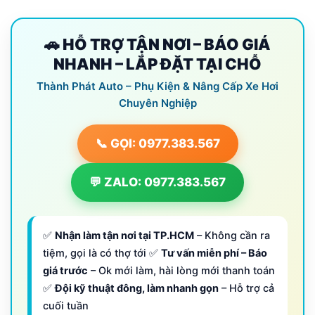
🚗 HỖ TRỢ TẬN NƠI – BÁO GIÁ
NHANH – LẮP ĐẶT TẠI CHỖ
Thành Phát Auto – Phụ Kiện & Nâng Cấp Xe Hơi
Chuyên Nghiệp
📞 GỌI: 0977.383.567
💬 ZALO: 0977.383.567
✅
Nhận làm tận nơi tại TP.HCM
– Không cần ra
tiệm, gọi là có thợ tới ✅
Tư vấn miễn phí – Báo
giá trước
– Ok mới làm, hài lòng mới thanh toán
✅
Đội kỹ thuật đông, làm nhanh gọn
– Hỗ trợ cả
cuối tuần