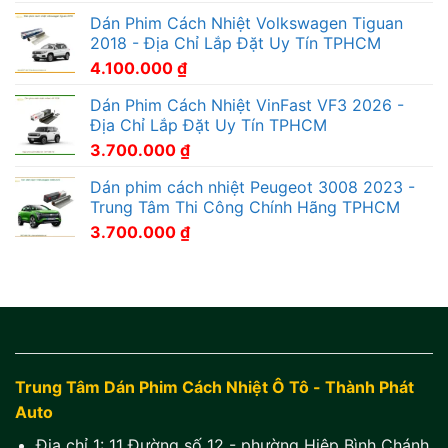
Dán Phim Cách Nhiệt Volkswagen Tiguan
2018 - Địa Chỉ Lắp Đặt Uy Tín TPHCM
4.100.000
₫
Dán Phim Cách Nhiệt VinFast VF3 2026 -
Địa Chỉ Lắp Đặt Uy Tín TPHCM
3.700.000
₫
Dán phim cách nhiệt Peugeot 3008 2023 -
Trung Tâm Thi Công Chính Hãng TPHCM
3.700.000
₫
Trung Tâm Dán Phim Cách Nhiệt Ô Tô - Thành Phát
Auto
Địa chỉ 1:
11 Đường số 12 - phường Hiệp Bình Chánh