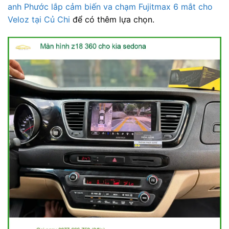
anh Phước lắp cảm biến va chạm Fujitmax 6 mắt cho
Veloz tại Củ Chi
để có thêm lựa chọn.