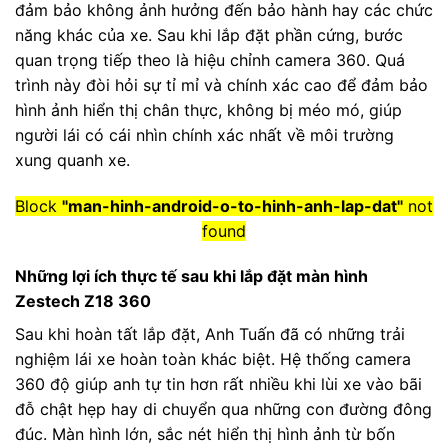
đảm bảo không ảnh hưởng đến bảo hành hay các chức
năng khác của xe. Sau khi lắp đặt phần cứng, bước
quan trọng tiếp theo là hiệu chỉnh camera 360. Quá
trình này đòi hỏi sự tỉ mỉ và chính xác cao để đảm bảo
hình ảnh hiển thị chân thực, không bị méo mó, giúp
người lái có cái nhìn chính xác nhất về môi trường
xung quanh xe.
Block
"man-hinh-android-o-to-hinh-anh-lap-dat"
not
found
Những lợi ích thực tế sau khi lắp đặt màn hình
Zestech Z18 360
Sau khi hoàn tất lắp đặt, Anh Tuấn đã có những trải
nghiệm lái xe hoàn toàn khác biệt. Hệ thống camera
360 độ giúp anh tự tin hơn rất nhiều khi lùi xe vào bãi
đỗ chật hẹp hay di chuyển qua những con đường đông
đúc. Màn hình lớn, sắc nét hiển thị hình ảnh từ bốn