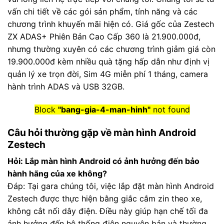
vấn chi tiết về các gói sản phẩm, tính năng và các
chương trình khuyến mãi hiện có. Giá gốc của Zestech
ZX ADAS+ Phiên Bản Cao Cấp 360 là 21.900.000đ,
nhưng thường xuyên có các chương trình giảm giá còn
19.900.000đ kèm nhiều quà tặng hấp dẫn như định vị
quản lý xe trọn đời, Sim 4G miễn phí 1 tháng, camera
hành trình ADAS và USB 32GB.
Block
"bang-gia-4-man-hinh"
not found
Câu hỏi thường gặp về màn hình Android
Zestech
Hỏi: Lắp màn hình Android có ảnh hưởng đến bảo
hành hãng của xe không?
Đáp: Tại gara chúng tôi, việc lắp đặt màn hình Android
Zestech được thực hiện bằng giắc cắm zin theo xe,
không cắt nối dây điện. Điều này giúp hạn chế tối đa
ảnh hưởng đến hệ thống điện nguyên bản và thường