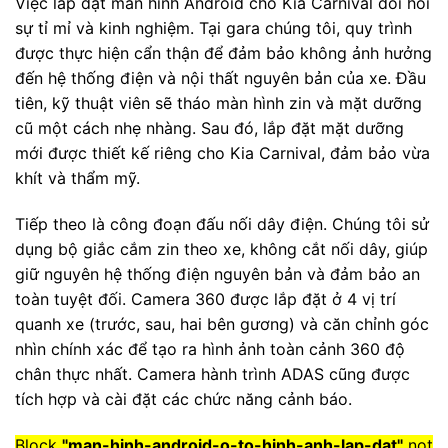
Việc lắp đặt màn hình Android cho Kia Carnival đòi hỏi
sự tỉ mỉ và kinh nghiệm. Tại gara chúng tôi, quy trình
được thực hiện cẩn thận để đảm bảo không ảnh hưởng
đến hệ thống điện và nội thất nguyên bản của xe. Đầu
tiên, kỹ thuật viên sẽ tháo màn hình zin và mặt dưỡng
cũ một cách nhẹ nhàng. Sau đó, lắp đặt mặt dưỡng
mới được thiết kế riêng cho Kia Carnival, đảm bảo vừa
khít và thẩm mỹ.
Tiếp theo là công đoạn đấu nối dây điện. Chúng tôi sử
dụng bộ giắc cắm zin theo xe, không cắt nối dây, giúp
giữ nguyên hệ thống điện nguyên bản và đảm bảo an
toàn tuyệt đối. Camera 360 được lắp đặt ở 4 vị trí
quanh xe (trước, sau, hai bên gương) và căn chỉnh góc
nhìn chính xác để tạo ra hình ảnh toàn cảnh 360 độ
chân thực nhất. Camera hành trình ADAS cũng được
tích hợp và cài đặt các chức năng cảnh báo.
Block
"man-hinh-android-o-to-hinh-anh-lap-dat"
not