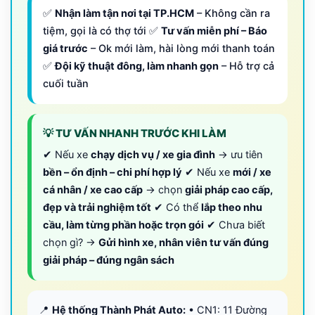
✅
Nhận làm tận nơi tại TP.HCM
– Không cần ra
tiệm, gọi là có thợ tới ✅
Tư vấn miễn phí – Báo
giá trước
– Ok mới làm, hài lòng mới thanh toán
✅
Đội kỹ thuật đông, làm nhanh gọn
– Hỗ trợ cả
cuối tuần
💡 TƯ VẤN NHANH TRƯỚC KHI LÀM
✔ Nếu xe
chạy dịch vụ / xe gia đình
→ ưu tiên
bền – ổn định – chi phí hợp lý
✔ Nếu xe
mới / xe
cá nhân / xe cao cấp
→ chọn
giải pháp cao cấp,
đẹp và trải nghiệm tốt
✔ Có thể
lắp theo nhu
cầu, làm từng phần hoặc trọn gói
✔ Chưa biết
chọn gì? →
Gửi hình xe, nhân viên tư vấn đúng
giải pháp – đúng ngân sách
📍
Hệ thống Thành Phát Auto:
• CN1: 11 Đường