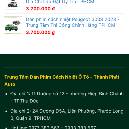
Địa Chỉ Lắp Đặt Uy Tín TPHCM
3.700.000
₫
Dán phim cách nhiệt Peugeot 3008 2023 -
Trung Tâm Thi Công Chính Hãng TPHCM
3.700.000
₫
Trung Tâm Dán Phim Cách Nhiệt Ô Tô - Thành Phát
Auto
Địa chỉ 1:
11 Đường số 12 - phường Hiệp Bình Chánh
- TP.Thủ Đức
Địa chỉ 2:
24 Đường D5A, Liên Phường, Phước Long
B, Quận 9, TPHCM
Hotline:
0977 383 567
–
0933 383 567