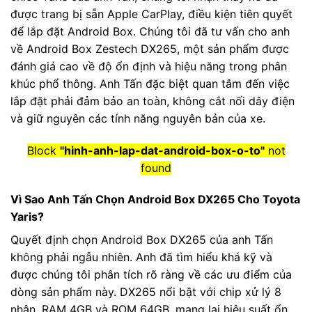
được trang bị sẵn Apple CarPlay, điều kiện tiên quyết
để lắp đặt Android Box. Chúng tôi đã tư vấn cho anh
về Android Box Zestech DX265, một sản phẩm được
đánh giá cao về độ ổn định và hiệu năng trong phân
khúc phổ thông. Anh Tấn đặc biệt quan tâm đến việc
lắp đặt phải đảm bảo an toàn, không cắt nối dây điện
và giữ nguyên các tính năng nguyên bản của xe.
Block
"hinh-anh-lap-dat-android-box-o-to"
not
found
Vì Sao Anh Tấn Chọn Android Box DX265 Cho Toyota
Yaris?
Quyết định chọn Android Box DX265 của anh Tấn
không phải ngẫu nhiên. Anh đã tìm hiểu khá kỹ và
được chúng tôi phân tích rõ ràng về các ưu điểm của
dòng sản phẩm này. DX265 nổi bật với chip xử lý 8
nhân, RAM 4GB và ROM 64GB, mang lại hiệu suất ổn