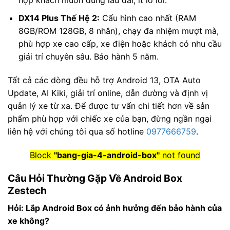
hợp khách muốn dùng lâu dài, ít lo lỗi.
DX14 Plus Thế Hệ 2:
Cấu hình cao nhất (RAM
8GB/ROM 128GB, 8 nhân), chạy đa nhiệm mượt mà,
phù hợp xe cao cấp, xe điện hoặc khách có nhu cầu
giải trí chuyên sâu. Bảo hành 5 năm.
Tất cả các dòng đều hỗ trợ Android 13, OTA Auto
Update, AI Kiki, giải trí online, dẫn đường và định vị
quản lý xe từ xa. Để được tư vấn chi tiết hơn về sản
phẩm phù hợp với chiếc xe của bạn, đừng ngần ngại
liên hệ với chúng tôi qua số hotline
0977666759
.
Block
"bang-gia-4-android-box"
not found
Câu Hỏi Thường Gặp Về Android Box
Zestech
Hỏi: Lắp Android Box có ảnh hưởng đến bảo hành của
xe không?