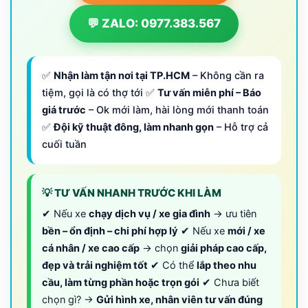
💬 ZALO: 0977.383.567
✅
Nhận làm tận nơi tại TP.HCM
– Không cần ra
tiệm, gọi là có thợ tới ✅
Tư vấn miễn phí – Báo
giá trước
– Ok mới làm, hài lòng mới thanh toán
✅
Đội kỹ thuật đông, làm nhanh gọn
– Hỗ trợ cả
cuối tuần
💡 TƯ VẤN NHANH TRƯỚC KHI LÀM
✔ Nếu xe
chạy dịch vụ / xe gia đình
→ ưu tiên
bền – ổn định – chi phí hợp lý
✔ Nếu xe
mới / xe
cá nhân / xe cao cấp
→ chọn
giải pháp cao cấp,
đẹp và trải nghiệm tốt
✔ Có thể
lắp theo nhu
cầu, làm từng phần hoặc trọn gói
✔ Chưa biết
chọn gì? →
Gửi hình xe, nhân viên tư vấn đúng