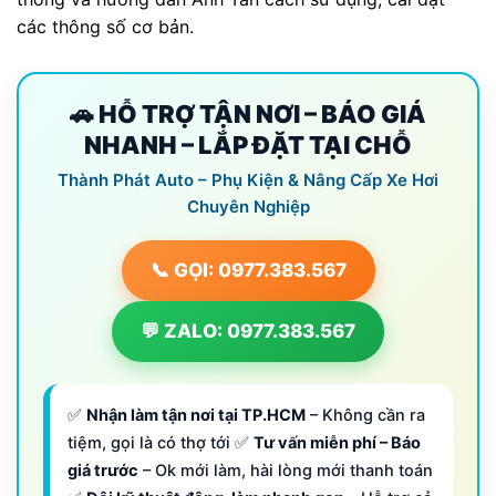
các thông số cơ bản.
🚗 HỖ TRỢ TẬN NƠI – BÁO GIÁ
NHANH – LẮP ĐẶT TẠI CHỖ
Thành Phát Auto – Phụ Kiện & Nâng Cấp Xe Hơi
Chuyên Nghiệp
📞 GỌI: 0977.383.567
💬 ZALO: 0977.383.567
✅
Nhận làm tận nơi tại TP.HCM
– Không cần ra
tiệm, gọi là có thợ tới ✅
Tư vấn miễn phí – Báo
giá trước
– Ok mới làm, hài lòng mới thanh toán