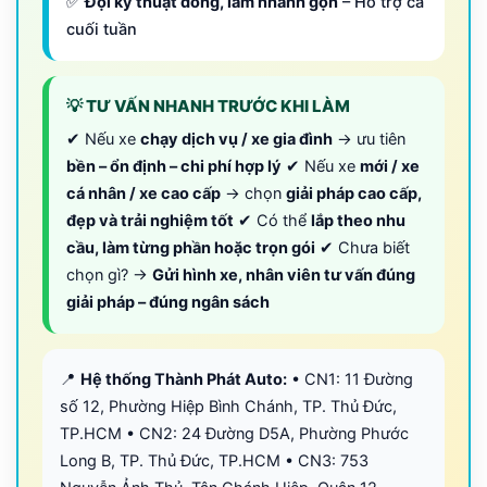
✅
Đội kỹ thuật đông, làm nhanh gọn
– Hỗ trợ cả
cuối tuần
💡 TƯ VẤN NHANH TRƯỚC KHI LÀM
✔ Nếu xe
chạy dịch vụ / xe gia đình
→ ưu tiên
bền – ổn định – chi phí hợp lý
✔ Nếu xe
mới / xe
cá nhân / xe cao cấp
→ chọn
giải pháp cao cấp,
đẹp và trải nghiệm tốt
✔ Có thể
lắp theo nhu
cầu, làm từng phần hoặc trọn gói
✔ Chưa biết
chọn gì? →
Gửi hình xe, nhân viên tư vấn đúng
giải pháp – đúng ngân sách
📍
Hệ thống Thành Phát Auto:
• CN1: 11 Đường
số 12, Phường Hiệp Bình Chánh, TP. Thủ Đức,
TP.HCM • CN2: 24 Đường D5A, Phường Phước
Long B, TP. Thủ Đức, TP.HCM • CN3: 753