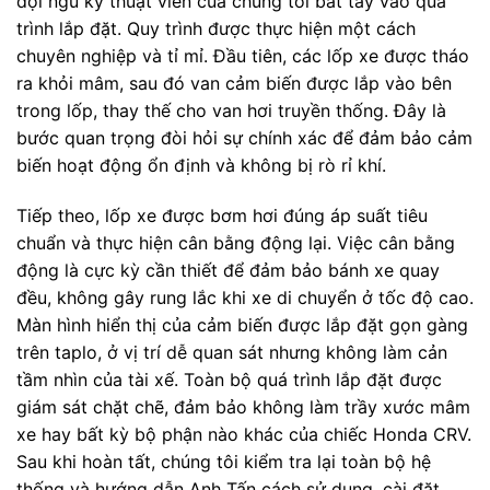
đội ngũ kỹ thuật viên của chúng tôi bắt tay vào quá
trình lắp đặt. Quy trình được thực hiện một cách
chuyên nghiệp và tỉ mỉ. Đầu tiên, các lốp xe được tháo
ra khỏi mâm, sau đó van cảm biến được lắp vào bên
trong lốp, thay thế cho van hơi truyền thống. Đây là
bước quan trọng đòi hỏi sự chính xác để đảm bảo cảm
biến hoạt động ổn định và không bị rò rỉ khí.
Tiếp theo, lốp xe được bơm hơi đúng áp suất tiêu
chuẩn và thực hiện cân bằng động lại. Việc cân bằng
động là cực kỳ cần thiết để đảm bảo bánh xe quay
đều, không gây rung lắc khi xe di chuyển ở tốc độ cao.
Màn hình hiển thị của cảm biến được lắp đặt gọn gàng
trên taplo, ở vị trí dễ quan sát nhưng không làm cản
tầm nhìn của tài xế. Toàn bộ quá trình lắp đặt được
giám sát chặt chẽ, đảm bảo không làm trầy xước mâm
xe hay bất kỳ bộ phận nào khác của chiếc Honda CRV.
Sau khi hoàn tất, chúng tôi kiểm tra lại toàn bộ hệ
thống và hướng dẫn Anh Tấn cách sử dụng, cài đặt