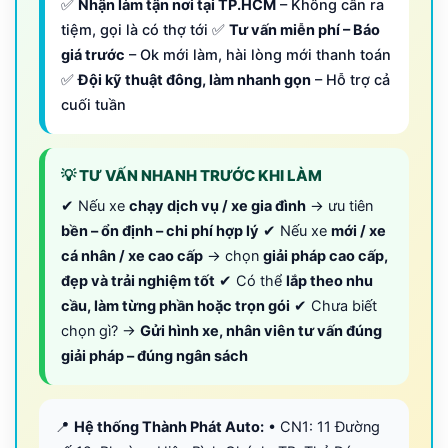
✅
Nhận làm tận nơi tại TP.HCM
– Không cần ra
tiệm, gọi là có thợ tới ✅
Tư vấn miễn phí – Báo
giá trước
– Ok mới làm, hài lòng mới thanh toán
✅
Đội kỹ thuật đông, làm nhanh gọn
– Hỗ trợ cả
cuối tuần
💡 TƯ VẤN NHANH TRƯỚC KHI LÀM
✔ Nếu xe
chạy dịch vụ / xe gia đình
→ ưu tiên
bền – ổn định – chi phí hợp lý
✔ Nếu xe
mới / xe
cá nhân / xe cao cấp
→ chọn
giải pháp cao cấp,
đẹp và trải nghiệm tốt
✔ Có thể
lắp theo nhu
cầu, làm từng phần hoặc trọn gói
✔ Chưa biết
chọn gì? →
Gửi hình xe, nhân viên tư vấn đúng
giải pháp – đúng ngân sách
📍
Hệ thống Thành Phát Auto:
• CN1: 11 Đường