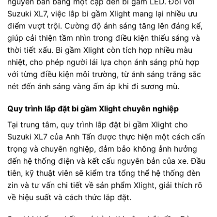
nguyên bản bằng một cặp đèn bi gầm LED. Đối với
Suzuki XL7, việc lắp bi gầm Xlight mang lại nhiều ưu
điểm vượt trội. Cường độ ánh sáng tăng lên đáng kể,
giúp cải thiện tầm nhìn trong điều kiện thiếu sáng và
thời tiết xấu. Bi gầm Xlight còn tích hợp nhiều màu
nhiệt, cho phép người lái lựa chọn ánh sáng phù hợp
với từng điều kiện môi trường, từ ánh sáng trắng sắc
nét đến ánh sáng vàng ấm áp khi đi sương mù.
Quy trình lắp đặt bi gầm Xlight chuyên nghiệp
Tại trung tâm, quy trình lắp đặt bi gầm Xlight cho
Suzuki XL7 của Anh Tấn được thực hiện một cách cẩn
trọng và chuyên nghiệp, đảm bảo không ảnh hưởng
đến hệ thống điện và kết cấu nguyên bản của xe. Đầu
tiên, kỹ thuật viên sẽ kiểm tra tổng thể hệ thống đèn
zin và tư vấn chi tiết về sản phẩm Xlight, giải thích rõ
về hiệu suất và cách thức lắp đặt.