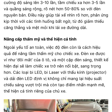
cường độ sáng lên 3-10 lần, tầm chiếu xa hơn 3-5 lần
và quầng sáng rộng, rõ nét hơn 50-80% so với đèn
nguyên bản. Điều này giúp tài xế nhìn rõ hơn, phản ứng
kịp thời với các tình huống bất ngờ, từ đó giảm thiểu
căng thẳng và mệt mỏi khi lái xe đường dài.
Nâng cấp thẩm mỹ và thể hiện cá tính
Ngoài yếu tố an toàn, việc độ đèn còn là cách hiệu
quả để nâng tầm thẩm mỹ cho chiếc xe. Đèn xe được
ví như ‘đôi mắt’ của ô tô, và một cặp đèn sáng, thiết kế
hiện đại sẽ làm chiếc xe trở nên nổi bật, sang trọng
hơn. Các loại bi LED, bi Laser với thấu kính (projector)
và dải đèn LED định vị không chỉ mang lại hiệu suất
chiếu sáng vượt trội mà còn tạo điểm nhấn mạnh mẽ,
thể hiện cá tính riêng của chủ xe.