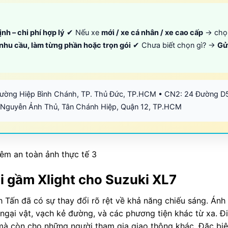
ịnh – chi phí hợp lý
✔ Nếu xe
mới / xe cá nhân / xe cao cấp
→ ch
 nhu cầu, làm từng phần hoặc trọn gói
✔ Chưa biết chọn gì? →
Gử
hường Hiệp Bình Chánh, TP. Thủ Đức, TP.HCM • CN2: 24 Đường D
 Nguyễn Ảnh Thủ, Tân Chánh Hiệp, Quận 12, TP.HCM
 Bi gầm Xlight cho Suzuki XL7
h Tấn đã có sự thay đổi rõ rệt về khả năng chiếu sáng. Án
gại vật, vạch kẻ đường, và các phương tiện khác từ xa. Đ
à còn cho những người tham gia giao thông khác. Đặc biệt