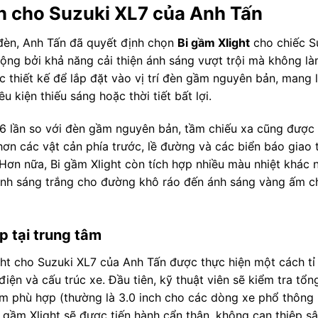
nh cho Suzuki XL7 của Anh Tấn
 đèn, Anh Tấn đã quyết định chọn
Bi gầm Xlight
cho chiếc S
ộng bởi khả năng cải thiện ánh sáng vượt trội mà không là
c thiết kế để lắp đặt vào vị trí đèn gầm nguyên bản, mang 
 kiện thiếu sáng hoặc thời tiết bất lợi.
-6 lần so với đèn gầm nguyên bản, tầm chiếu xa cũng được 
hơn các vật cản phía trước, lề đường và các biển báo giao
 Hơn nữa, Bi gầm Xlight còn tích hợp nhiều màu nhiệt khác 
từ ánh sáng trắng cho đường khô ráo đến ánh sáng vàng ấm 
p tại trung tâm
ight cho Suzuki XL7 của Anh Tấn được thực hiện một cách tỉ
ện và cấu trúc xe. Đầu tiên, kỹ thuật viên sẽ kiểm tra tổn
i gầm phù hợp (thường là 3.0 inch cho các dòng xe phổ thông
 gầm Xlight sẽ được tiến hành cẩn thận, không can thiệp s