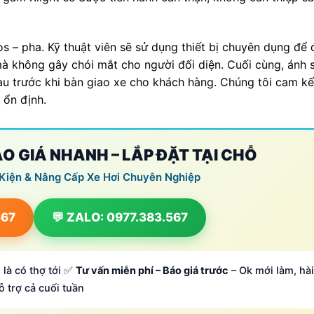
os – pha. Kỹ thuật viên sẽ sử dụng thiết bị chuyên dụng để 
mà không gây chói mắt cho người đối diện. Cuối cùng, ánh 
au trước khi bàn giao xe cho khách hàng. Chúng tôi cam k
 ổn định.
BÁO GIÁ NHANH – LẮP ĐẶT TẠI CHỖ
 Kiện & Nâng Cấp Xe Hơi Chuyên Nghiệp
567
💬 ZALO: 0977.383.567
 là có thợ tới ✅
Tư vấn miễn phí – Báo giá trước
– Ok mới làm, hài
ỗ trợ cả cuối tuần