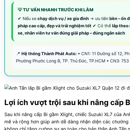
💡 TƯ VẤN NHANH TRƯỚC KHI LÀM
✔ Nếu xe
chạy dịch vụ / xe gia đình
→ ưu tiên
bền – ổn đ
pháp cao cấp, đẹp và trải nghiệm tốt
✔ Có thể
lắp theo
xe, nhân viên tư vấn đúng giải pháp – đúng ngân sách
📍
Hệ thống Thành Phát Auto:
• CN1: 11 Đường số 12, P
Phường Phước Long B, TP. Thủ Đức, TP.HCM • CN3: 753
Lợi ích vượt trội sau khi nâng cấp
Sau khi nâng cấp Bi gầm Xlight, chiếc Suzuki XL7 của An
mẽ và rộng hơn giúp anh dễ dàng nhận diện các chướng n
không chỉ tăng cường sự an toàn cho bản thân Anh Tấn m