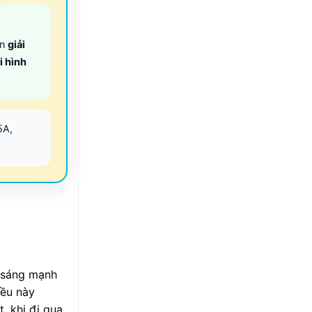
ọn
giải
i hình
5A,
h sáng mạnh
iều này
, khi đi qua