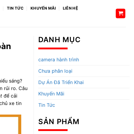
H
TIN TỨC
KHUYẾN MÃI
LIÊN HỆ
DANH MỤC
oàn
camera hành trình
Chưa phân loại
iếu sáng?
Dự Án Đã Triển Khai
 rủi ro. Câu
Khuyến Mãi
t
để cải
chủ xe tin
Tin Tức
SẢN PHẨM