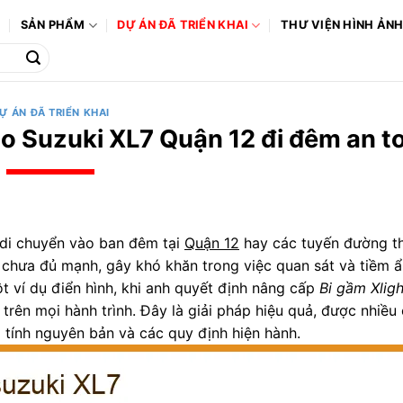
Ô
SẢN PHẨM
DỰ ÁN ĐÃ TRIỂN KHAI
THƯ VIỆN HÌNH ẢN
Ự ÁN ĐÃ TRIỂN KHAI
ho Suzuki XL7 Quận 12 đi đêm an t
 di chuyển vào ban đêm tại
Quận 12
hay các tuyến đường th
chưa đủ mạnh, gây khó khăn trong việc quan sát và tiềm ẩn
t ví dụ điển hình, khi anh quyết định nâng cấp
Bi gầm Xligh
 trên mọi hành trình. Đây là giải pháp hiệu quả, được nhiều 
tính nguyên bản và các quy định hiện hành.