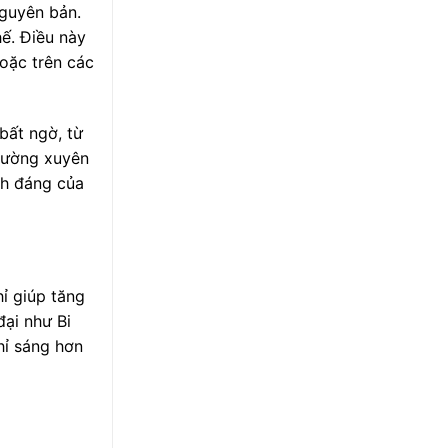
nguyên bản.
ế. Điều này
hoặc trên các
bất ngờ, từ
thường xuyên
nh đáng của
ỉ giúp tăng
ại như Bi
hỉ sáng hơn