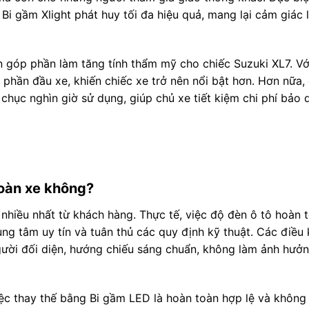
Bi gầm Xlight phát huy tối đa hiệu quả, mang lại cảm giác lá
n góp phần làm tăng tính thẩm mỹ cho chiếc Suzuki XL7. Với
 phần đầu xe, khiến chiếc xe trở nên nổi bật hơn. Hơn nữa,
chục nghìn giờ sử dụng, giúp chủ xe tiết kiệm chi phí bảo
toàn xe không?
nhiều nhất từ khách hàng. Thực tế, việc độ đèn ô tô hoàn 
g tâm uy tín và tuân thủ các quy định kỹ thuật. Các điều 
ười đối diện, hướng chiếu sáng chuẩn, không làm ảnh hưở
ệc thay thế bằng Bi gầm LED là hoàn toàn hợp lệ và khôn