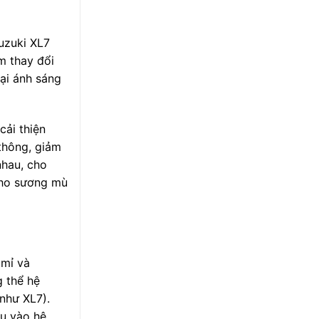
uzuki XL7
m thay đổi
lại ánh sáng
cải thiện
 thông, giảm
nhau, cho
cho sương mù
 mỉ và
g thể hệ
 như XL7).
âu vào hệ