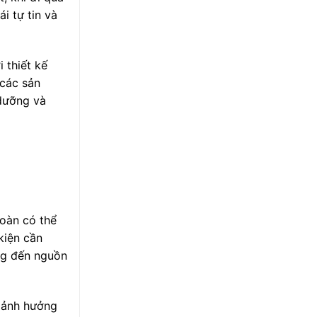
i tự tin và
 thiết kế
 các sản
 dưỡng và
toàn có thể
kiện cần
ng đến nguồn
g ảnh hưởng