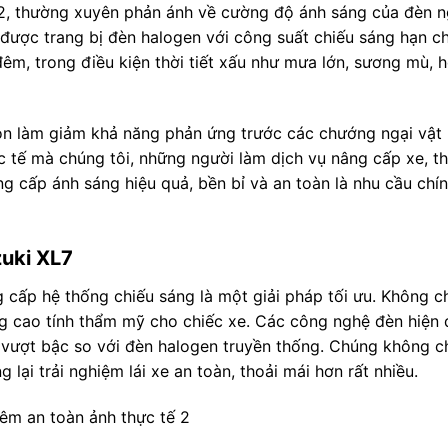
12, thường xuyên phản ánh về cường độ ánh sáng của đèn 
ược trang bị đèn halogen với công suất chiếu sáng hạn ch
 đêm, trong điều kiện thời tiết xấu như mưa lớn, sương mù, 
òn làm giảm khả năng phản ứng trước các chướng ngại vật 
c tế mà chúng tôi, những người làm dịch vụ nâng cấp xe, 
ng cấp ánh sáng hiệu quả, bền bỉ và an toàn là nhu cầu chí
zuki XL7
 cấp hệ thống chiếu sáng là một giải pháp tối ưu. Không ch
 cao tính thẩm mỹ cho chiếc xe. Các công nghệ đèn hiện đ
n vượt bậc so với đèn halogen truyền thống. Chúng không c
lại trải nghiệm lái xe an toàn, thoải mái hơn rất nhiều.