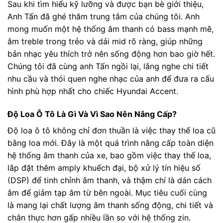
Sau khi tìm hiểu kỹ lưỡng và được bạn bè giới thiệu,
Anh Tấn đã ghé thăm trung tâm của chúng tôi. Anh
mong muốn một hệ thống âm thanh có bass mạnh mẽ,
âm treble trong trẻo và dải mid rõ ràng, giúp những
bản nhạc yêu thích trở nên sống động hơn bao giờ hết.
Chúng tôi đã cùng anh Tấn ngồi lại, lắng nghe chi tiết
nhu cầu và thói quen nghe nhạc của anh để đưa ra cấu
hình phù hợp nhất cho chiếc Hyundai Accent.
Độ Loa Ô Tô Là Gì Và Vì Sao Nên Nâng Cấp?
Độ loa ô tô không chỉ đơn thuần là việc thay thế loa cũ
bằng loa mới. Đây là một quá trình nâng cấp toàn diện
hệ thống âm thanh của xe, bao gồm việc thay thế loa,
lắp đặt thêm amply khuếch đại, bộ xử lý tín hiệu số
(DSP) để tinh chỉnh âm thanh, và thậm chí là dán cách
âm để giảm tạp âm từ bên ngoài. Mục tiêu cuối cùng
là mang lại chất lượng âm thanh sống động, chi tiết và
chân thực hơn gấp nhiều lần so với hệ thống zin.