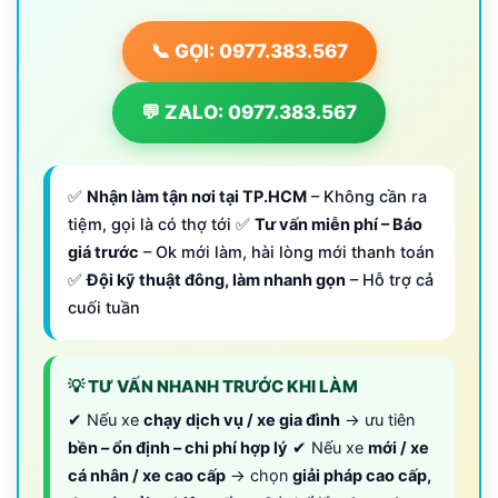
📞 GỌI: 0977.383.567
💬 ZALO: 0977.383.567
✅
Nhận làm tận nơi tại TP.HCM
– Không cần ra
tiệm, gọi là có thợ tới ✅
Tư vấn miễn phí – Báo
giá trước
– Ok mới làm, hài lòng mới thanh toán
✅
Đội kỹ thuật đông, làm nhanh gọn
– Hỗ trợ cả
cuối tuần
💡 TƯ VẤN NHANH TRƯỚC KHI LÀM
✔ Nếu xe
chạy dịch vụ / xe gia đình
→ ưu tiên
bền – ổn định – chi phí hợp lý
✔ Nếu xe
mới / xe
cá nhân / xe cao cấp
→ chọn
giải pháp cao cấp,