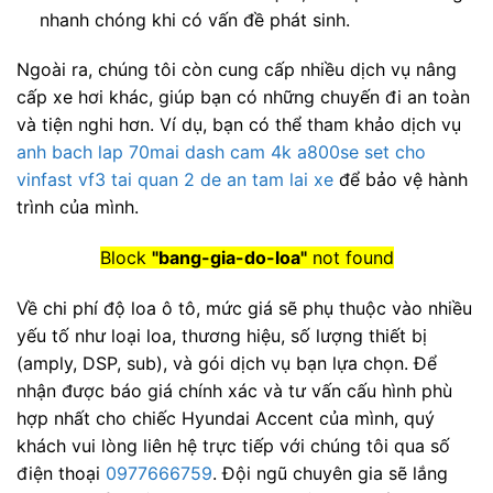
nhanh chóng khi có vấn đề phát sinh.
Ngoài ra, chúng tôi còn cung cấp nhiều dịch vụ nâng
cấp xe hơi khác, giúp bạn có những chuyến đi an toàn
và tiện nghi hơn. Ví dụ, bạn có thể tham khảo dịch vụ
anh bach lap 70mai dash cam 4k a800se set cho
vinfast vf3 tai quan 2 de an tam lai xe
để bảo vệ hành
trình của mình.
Block
"bang-gia-do-loa"
not found
Về chi phí độ loa ô tô, mức giá sẽ phụ thuộc vào nhiều
yếu tố như loại loa, thương hiệu, số lượng thiết bị
(amply, DSP, sub), và gói dịch vụ bạn lựa chọn. Để
nhận được báo giá chính xác và tư vấn cấu hình phù
hợp nhất cho chiếc Hyundai Accent của mình, quý
khách vui lòng liên hệ trực tiếp với chúng tôi qua số
điện thoại
0977666759
. Đội ngũ chuyên gia sẽ lắng