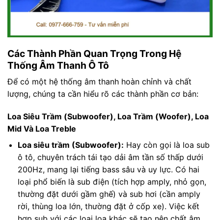
Các Thành Phần Quan Trọng Trong Hệ
Thống Âm Thanh Ô Tô
Để có một hệ thống âm thanh hoàn chỉnh và chất
lượng, chúng ta cần hiểu rõ các thành phần cơ bản:
Loa Siêu Trầm (Subwoofer), Loa Trầm (Woofer), Loa
Mid Và Loa Treble
Loa siêu trầm (Subwoofer):
Hay còn gọi là loa sub
ô tô, chuyên trách tái tạo dải âm tần số thấp dưới
200Hz, mang lại tiếng bass sâu và uy lực. Có hai
loại phổ biến là sub điện (tích hợp amply, nhỏ gọn,
thường đặt dưới gầm ghế) và sub hơi (cần amply
rời, thùng loa lớn, thường đặt ở cốp xe). Việc kết
hợp sub với các loại loa khác sẽ tạo nên chất âm