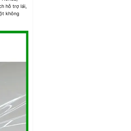
 hỗ trợ lái,
một không