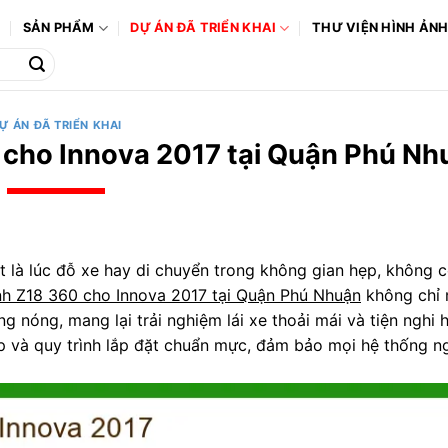
Ô
SẢN PHẨM
DỰ ÁN ĐÃ TRIỂN KHAI
THƯ VIỆN HÌNH ẢN
Ự ÁN ĐÃ TRIỂN KHAI
cho Innova 2017 tại Quận Phú Nh
iệt là lúc đỗ xe hay di chuyển trong không gian hẹp, không 
nh Z18 360 cho Innova 2017 tại Quận Phú Nhuận
không chỉ 
ng nóng, mang lại trải nghiệm lái xe thoải mái và tiện nghi
p và quy trình lắp đặt chuẩn mực, đảm bảo mọi hệ thống 