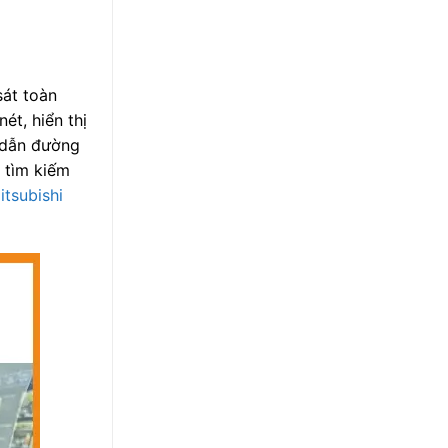
sát toàn
ét, hiển thị
ồ dẫn đường
g tìm kiếm
tsubishi