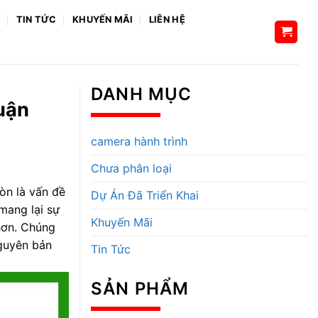
H
TIN TỨC
KHUYẾN MÃI
LIÊN HỆ
DANH MỤC
uận
camera hành trình
Chưa phân loại
còn là vấn đề
Dự Án Đã Triển Khai
mang lại sự
Khuyến Mãi
 hơn. Chúng
nguyên bản
Tin Tức
SẢN PHẨM