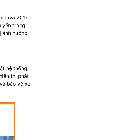
 Innova 2017
huyển trong
bị ảnh hưởng
một hệ thống
iển thị phải
 và bảo vệ xe