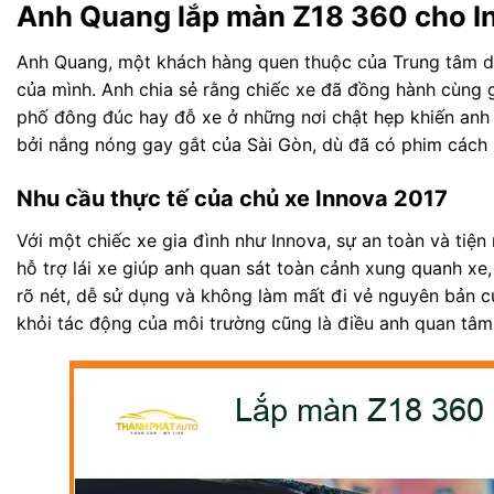
Anh Quang lắp màn Z18 360 cho I
Anh Quang, một khách hàng quen thuộc của Trung tâm dán
của mình. Anh chia sẻ rằng chiếc xe đã đồng hành cùng g
phố đông đúc hay đỗ xe ở những nơi chật hẹp khiến anh k
bởi nắng nóng gay gắt của Sài Gòn, dù đã có phim cách 
Nhu cầu thực tế của chủ xe Innova 2017
Với một chiếc xe gia đình như Innova, sự an toàn và tiệ
hỗ trợ lái xe giúp anh quan sát toàn cảnh xung quanh xe
rõ nét, dễ sử dụng và không làm mất đi vẻ nguyên bản của 
khỏi tác động của môi trường cũng là điều anh quan tâm